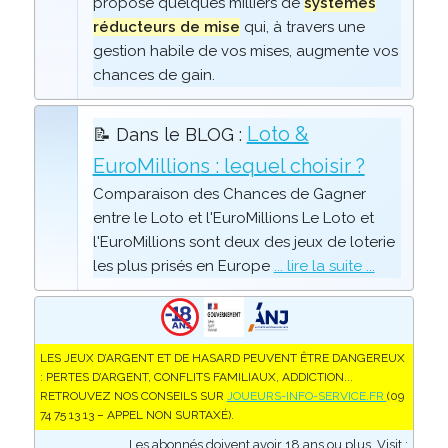
propose quelques milliers de
systèmes
réducteurs de mise
qui, à travers une
gestion habile de vos mises, augmente vos
chances de gain.
Loto &
📝 Dans le BLOG :
EuroMillions : lequel choisir ?
Comparaison des Chances de Gagner
entre le Loto et l'EuroMillions Le Loto et
l'EuroMillions sont deux des jeux de loterie
les plus prisés en Europe
... lire la suite ...
LES JEUX D’ARGENT ET DE HASARD PEUVENT ÊTRE DANGEREUX
: PERTES D’ARGENT, CONFLITS FAMILIAUX, ADDICTION...
RETROUVEZ NOS CONSEILS SUR
JOUEURS-INFO-SERVICE.FR
(09
74 75 13 13 – APPEL NON SURTAXÉ).
Les abonnés doivent avoir 18 ans ou plus. Visit :