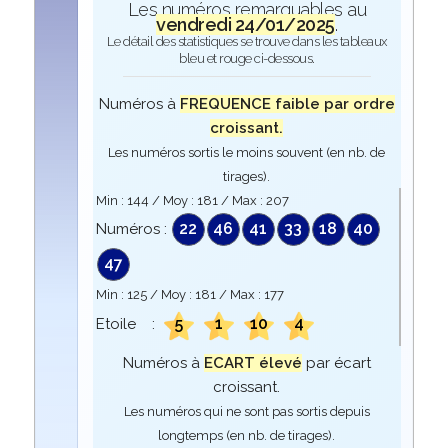
Les numéros remarquables au
vendredi 24/01/2025
.
Le détail des statistiques se trouve dans les tableaux
bleu et rouge ci-dessous.
Numéros à
FREQUENCE faible par ordre
croissant.
Les numéros sortis le moins souvent (en nb. de
tirages).
Min :
144
/ Moy :
181
/ Max :
207
22
46
41
33
18
40
Numéros :
47
Min :
125
/ Moy :
181
/ Max :
177
5
1
10
4
Etoile :
Numéros à
ECART élevé
par écart
croissant.
Les numéros qui ne sont pas sortis depuis
longtemps (en nb. de tirages).