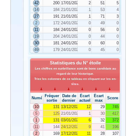
42
200
17/01/2025
2
51
5
14
184
21/01/2025
1
53
4
27
191
21/01/2025
1
71
3
2
172
24/01/2025
0
49
0
11
184
24/01/2025
0
56
0
19
204
24/01/2025
0
44
0
30
181
24/01/2025
0
60
0
49
179
24/01/2025
0
45
0
Statistiques du N° étoile
Les chiffres en surbrillance sont de bons candidats au
regard de leur historique.
Triez les colonnes de ce tableau en cliquant sur les en-
têtes.
Fréquence de
Date de
Écart
Écart
Numéro
Score
sortie
dernier tirage
actuel
max
10
131
13/12/2024
12
29
745
5
125
21/01/2025
1
30
417
1
131
03/01/2025
6
32
372
11
144
24/12/2024
9
41
196
2
169
17/12/2024
11
28
107