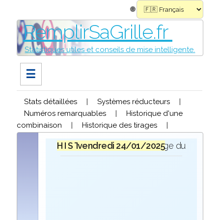
🌐
RemplirSaGrille.fr
Statistiques utiles et conseils de mise intelligente.
☰
Stats détaillées
|
Systèmes réducteurs
|
Numéros remarquables
|
Historique d'une
combinaison
|
Historique des tirages
|
H I S T O R I Q U E
vendredi 24/01/2025
lors du tirage du