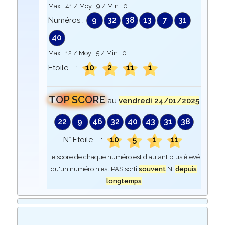
Max :
41
/ Moy :
9
/ Min :
0
9
32
38
13
7
31
Numéros :
40
Max :
12
/ Moy :
5
/ Min :
0
10
2
11
1
Etoile :
TOP SCORE
au
vendredi 24/01/2025
22
9
46
32
40
43
31
38
10
5
1
11
N° Etoile :
Le score de chaque numéro est d'autant plus élevé
qu'un numéro n'est PAS sorti
souvent
NI
depuis
longtemps