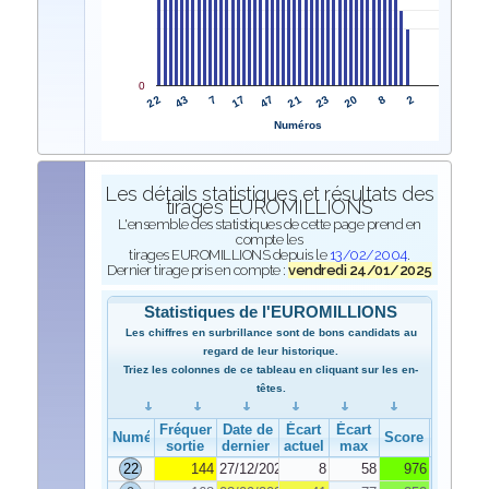
0
22
21
43
23
7
20
17
8
47
2
Numéros
Les détails statistiques et résultats des
tirages EUROMILLIONS
L'ensemble des statistiques de cette page prend en
compte les
tirages EUROMILLIONS depuis le
13/02/2004
.
Dernier tirage pris en compte :
vendredi 24/01/2025
Statistiques de l'EUROMILLIONS
Les chiffres en surbrillance sont de bons candidats au
regard de leur historique.
Triez les colonnes de ce tableau en cliquant sur les en-
têtes.
Fréquence de
Date de
Écart
Écart
Numéro
Score
sortie
dernier tirage
actuel
max
22
144
27/12/2024
8
58
976