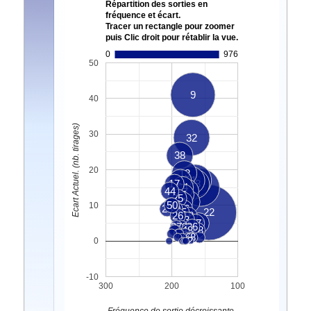
Répartition des sorties en
fréquence et écart.
Tracer un rectangle pour zoomer
puis Clic droit pour rétablir la vue.
0
976
50
9
40
Ecart Actuel. (nb. tirages)
30
32
38
20
13
7
31
40
17
43
34
46
44
39
5
25
4
1
21
50
10
23
10
16
45
22
26
28
3
47
33
37
12
36
48
18
6
8
2
0
-10
300
200
100