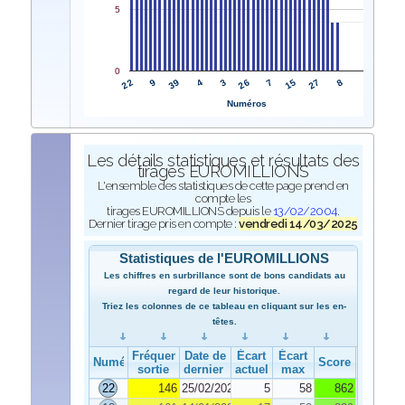
5
0
22
26
9
7
39
15
4
27
3
8
Numéros
Les détails statistiques et résultats des
tirages EUROMILLIONS
L'ensemble des statistiques de cette page prend en
compte les
tirages EUROMILLIONS depuis le
13/02/2004
.
Dernier tirage pris en compte :
vendredi 14/03/2025
Statistiques de l'EUROMILLIONS
Les chiffres en surbrillance sont de bons candidats au
regard de leur historique.
Triez les colonnes de ce tableau en cliquant sur les en-
têtes.
Fréquence de
Date de
Écart
Écart
Numéro
Score
sortie
dernier tirage
actuel
max
22
146
25/02/2025
5
58
862