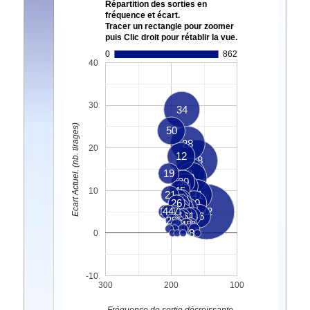
Répartition des sorties en
fréquence et écart.
Tracer un rectangle pour zoomer
puis Clic droit pour rétablir la vue.
0
862
40
30
34
Ecart Actuel. (nb. tirages)
50
28
20
12
18
19
2
9
30
39
45
10
21
41
38
4
25
26
14
5
40
11
3
1
23
44
17
24
22
7
16
31
43
46
29
20
15
48
6
32
8
0
-10
300
200
100