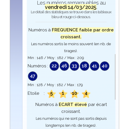
Les numéros remarquables au
vendredi 14/03/2025
.
Le détail des statistiques se trouve dans les tableaux
bleu et rouge ci-dessous.
Numéros à
FREQUENCE faible par ordre
croissant.
Les numéros sortis le moins souvent (en nb. de
tirages).
Min :
146
/ Moy :
182
/ Max :
209
22
46
33
18
41
40
Numéros :
47
Min :
128
/ Moy :
182
/ Max :
179
5
1
10
4
Etoile :
Numéros à
ECART élevé
par écart
croissant.
Les numéros qui ne sont pas sortis depuis
longtemps (en nb. de tirages).