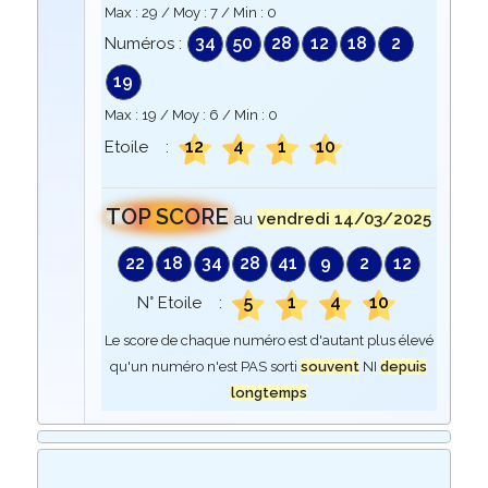
Max :
29
/ Moy :
7
/ Min :
0
34
50
28
12
18
2
Numéros :
19
Max :
19
/ Moy :
6
/ Min :
0
12
4
1
10
Etoile :
TOP SCORE
au
vendredi 14/03/2025
22
18
34
28
41
9
2
12
5
1
4
10
N° Etoile :
Le score de chaque numéro est d'autant plus élevé
qu'un numéro n'est PAS sorti
souvent
NI
depuis
longtemps