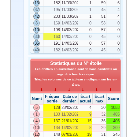
13
182
11/03/2025
1
59
6
37
195
11/03/2025
1
45
4
42
203
11/03/2025
1
51
4
8
169
14/03/2025
0
58
0
10
198
14/03/2025
0
57
0
33
160
14/03/2025
0
45
0
35
191
14/03/2025
0
57
0
49
182
14/03/2025
0
45
0
Statistiques du N° étoile
Les chiffres en surbrillance sont de bons candidats au
regard de leur historique.
Triez les colonnes de ce tableau en cliquant sur les en-
têtes.
Fréquence de
Date de
Écart
Écart
Numéro
Score
sortie
dernier tirage
actuel
max
5
128
28/02/2025
4
30
1053
1
133
11/02/2025
9
32
405
4
137
21/01/2025
15
36
405
10
134
14/02/2025
8
29
309
12
148
07/01/2025
19
31
245