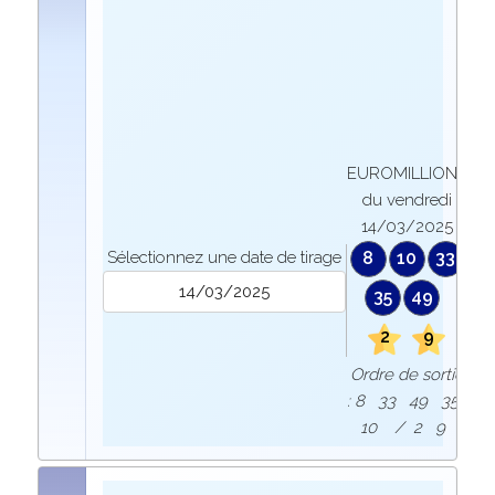
EUROMILLIONS
du vendredi
14/03/2025
Sélectionnez une date de tirage
8
10
33
35
49
2
9
Ordre de sortie
: 8 33 49 35
10 / 2 9