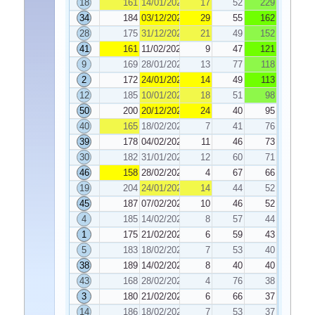
18
161
14/01/2025
17
52
229
34
184
03/12/2024
29
55
162
28
175
31/12/2024
21
49
152
41
161
11/02/2025
9
47
121
9
169
28/01/2025
13
77
118
2
172
24/01/2025
14
49
113
12
185
10/01/2025
18
51
98
50
200
20/12/2024
24
40
95
40
165
18/02/2025
7
41
76
39
178
04/02/2025
11
46
73
30
182
31/01/2025
12
60
71
46
158
28/02/2025
4
67
66
19
204
24/01/2025
14
44
52
45
187
07/02/2025
10
46
52
4
185
14/02/2025
8
57
44
1
175
21/02/2025
6
59
43
5
183
18/02/2025
7
53
40
38
189
14/02/2025
8
40
40
43
168
28/02/2025
4
76
38
3
180
21/02/2025
6
66
37
14
186
18/02/2025
7
53
37