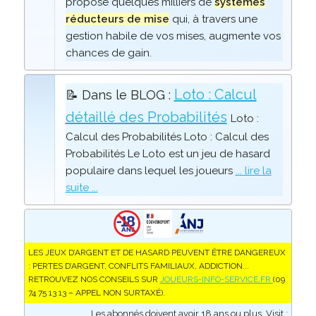
propose quelques milliers de
systèmes
réducteurs de mise
qui, à travers une
gestion habile de vos mises, augmente vos
chances de gain.
Loto : Calcul
📝 Dans le BLOG :
détaillé des Probabilités
Loto :
Calcul des Probabilités Loto : Calcul des
Probabilités Le Loto est un jeu de hasard
populaire dans lequel les joueurs
... lire la
suite ...
LES JEUX D’ARGENT ET DE HASARD PEUVENT ÊTRE DANGEREUX
: PERTES D’ARGENT, CONFLITS FAMILIAUX, ADDICTION...
RETROUVEZ NOS CONSEILS SUR
JOUEURS-INFO-SERVICE.FR
(09
74 75 13 13 – APPEL NON SURTAXÉ).
Les abonnés doivent avoir 18 ans ou plus. Visit :