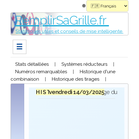
🌐
RemplirSaGrille.fr
Statistiques utiles et conseils de mise intelligente.
☰
Stats détaillées
|
Systèmes réducteurs
|
Numéros remarquables
|
Historique d'une
combinaison
|
Historique des tirages
|
H I S T O R I Q U E
vendredi 14/03/2025
lors du tirage du