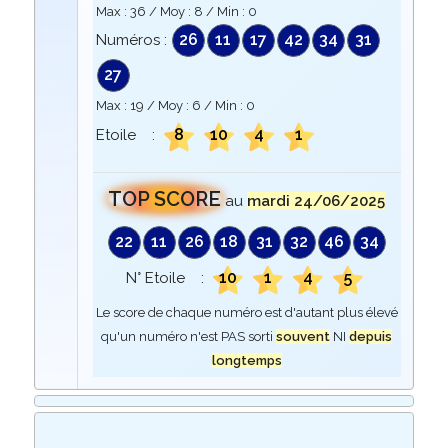
Max :
36
/ Moy :
8
/ Min :
0
26
11
17
42
34
31
Numéros :
27
Max :
19
/ Moy :
6
/ Min :
0
8
10
4
1
Etoile :
TOP SCORE
au
mardi 24/06/2025
22
11
26
18
31
32
46
34
10
1
4
5
N° Etoile :
Le score de chaque numéro est d'autant plus élevé
qu'un numéro n'est PAS sorti
souvent
NI
depuis
longtemps