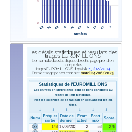
5
0
22
40
32
2
42
19
6
47
48
7
Numéros
Les détails statistiques et résultats des
tirages EUROMILLIONS
L'ensemble des statistiques de cette page prend en
compte les
tirages EUROMILLIONS depuis le
13/02/2004
.
Dernier tirage pris en compte :
mardi 24/06/2025
Statistiques de l'EUROMILLIONS
Les chiffres en surbrillance sont de bons candidats au
regard de leur historique.
Triez les colonnes de ce tableau en cliquant sur les en-
têtes.
Fréquence de
Date de
Écart
Écart
Numéro
Score
sortie
dernier tirage
actuel
max
22
148
17/06/2025
2
58
278