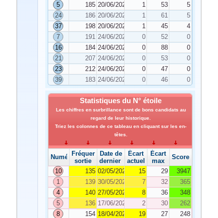
5
185
20/06/2025
1
53
5
24
186
20/06/2025
1
61
5
37
198
20/06/2025
1
45
4
7
191
24/06/2025
0
52
0
16
184
24/06/2025
0
88
0
21
207
24/06/2025
0
53
0
23
212
24/06/2025
0
47
0
39
183
24/06/2025
0
46
0
Statistiques du N° étoile
Les chiffres en surbrillance sont de bons candidats au
regard de leur historique.
Triez les colonnes de ce tableau en cliquant sur les en-
têtes.
Fréquence de
Date de
Écart
Écart
Numéro
Score
sortie
dernier tirage
actuel
max
10
135
02/05/2025
15
29
3947
1
139
30/05/2025
7
32
365
4
140
27/05/2025
8
36
348
5
136
17/06/2025
2
30
262
8
154
18/04/2025
19
27
248