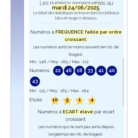
Les numéros remarquables au
mardi 24/06/2025
.
Le détail des statistiques se trouve dans les tableaux
bleu et rouge ci-dessous.
Numéros à
FREQUENCE faible par ordre
croissant.
Les numéros sortis le moins souvent (en nb. de
tirages).
Min :
148
/ Moy :
185
/ Max :
212
22
46
18
33
41
40
Numéros :
43
Min :
135
/ Moy :
185
/ Max :
184
10
5
1
4
Etoile :
Numéros à
ECART élevé
par écart
croissant.
Les numéros qui ne sont pas sortis depuis
longtemps (en nb. de tirages).