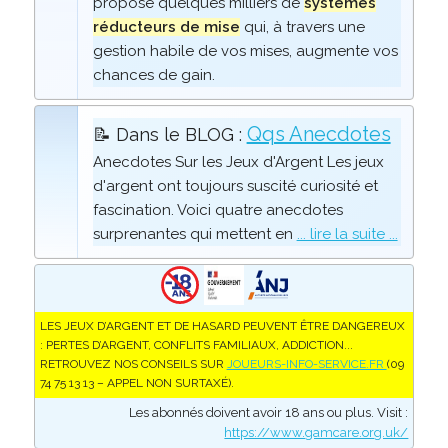
propose quelques milliers de
systèmes
réducteurs de mise
qui, à travers une
gestion habile de vos mises, augmente vos
chances de gain.
Qqs Anecdotes
📝 Dans le BLOG :
Anecdotes Sur les Jeux d'Argent Les jeux
d'argent ont toujours suscité curiosité et
fascination. Voici quatre anecdotes
surprenantes qui mettent en
... lire la suite ...
LES JEUX D’ARGENT ET DE HASARD PEUVENT ÊTRE DANGEREUX
: PERTES D’ARGENT, CONFLITS FAMILIAUX, ADDICTION...
RETROUVEZ NOS CONSEILS SUR
JOUEURS-INFO-SERVICE.FR
(09
74 75 13 13 – APPEL NON SURTAXÉ).
Les abonnés doivent avoir 18 ans ou plus. Visit :
https://www.gamcare.org.uk/