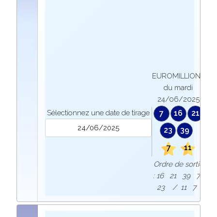
EUROMILLIONS
du mardi
24/06/2025
Sélectionnez une date de tirage
7
16
21
23
39
7
11
Ordre de sortie
: 16 21 39 7
23 / 11 7