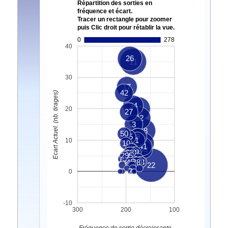
Répartition des sorties en
fréquence et écart.
Tracer un rectangle pour zoomer
puis Clic droit pour rétablir la vue.
0
278
40
26
11
30
17
42
Ecart Actuel. (nb. tirages)
34
31
20
27
32
3
18
50
25
6
9
1
10
10
46
41
14
4
33
15
38
12
48
29
20
35
30
19
36
45
28
43
2
40
22
5
8
7
0
-10
300
200
100