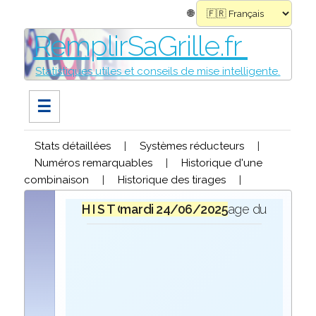
🌐
RemplirSaGrille.fr
Statistiques utiles et conseils de mise intelligente.
☰
Stats détaillées
|
Systèmes réducteurs
|
Numéros remarquables
|
Historique d'une
combinaison
|
Historique des tirages
|
H I S T O R I Q U E
mardi 24/06/2025
lors du tirage du