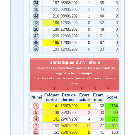
34
187
08/08/2025
1
55
3
19
211
08/08/2025
1
44
2
44
210
08/08/2025
1
49
2
18
166
12/08/2025
0
52
0
28
180
12/08/2025
0
49
0
42
209
12/08/2025
0
51
0
46
165
12/08/2025
0
67
0
48
183
12/08/2025
0
83
0
Statistiques du N° étoile
Les chiffres en surbrillance sont de bons candidats au
regard de leur historique.
Triez les colonnes de ce tableau en cliquant sur les en-
têtes.
Fréquence de
Date de
Écart
Écart
Numéro
Score
sortie
dernier tirage
actuel
max
1
141
15/07/2025
8
32
1154
5
139
05/08/2025
2
30
909
4
141
29/07/2025
4
36
577
7
153
04/07/2025
11
27
311
11
151
25/07/2025
5
41
163