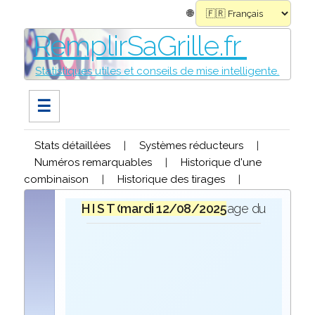
🌐
RemplirSaGrille.fr
Statistiques utiles et conseils de mise intelligente.
☰
Stats détaillées
|
Systèmes réducteurs
|
Numéros remarquables
|
Historique d'une
combinaison
|
Historique des tirages
|
H I S T O R I Q U E
mardi 12/08/2025
lors du tirage du