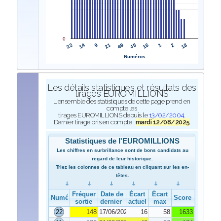
0
22
45
14
16
9
1
21
2
49
18
Numéros
Les détails statistiques et résultats des
tirages EUROMILLIONS
L'ensemble des statistiques de cette page prend en
compte les
tirages EUROMILLIONS depuis le
13/02/2004
.
Dernier tirage pris en compte :
mardi 12/08/2025
Statistiques de l'EUROMILLIONS
Les chiffres en surbrillance sont de bons candidats au
regard de leur historique.
Triez les colonnes de ce tableau en cliquant sur les en-
têtes.
Fréquence de
Date de
Écart
Écart
Numéro
Score
sortie
dernier tirage
actuel
max
22
148
17/06/2025
16
58
1633