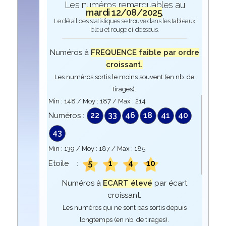
Les numéros remarquables au
mardi 12/08/2025
.
Le détail des statistiques se trouve dans les tableaux
bleu et rouge ci-dessous.
Numéros à
FREQUENCE faible par ordre
croissant.
Les numéros sortis le moins souvent (en nb. de
tirages).
Min :
148
/ Moy :
187
/ Max :
214
22
33
46
18
41
40
Numéros :
43
Min :
139
/ Moy :
187
/ Max :
185
5
1
4
10
Etoile :
Numéros à
ECART élevé
par écart
croissant.
Les numéros qui ne sont pas sortis depuis
longtemps (en nb. de tirages).