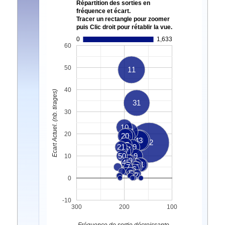
Répartition des sorties en
fréquence et écart.
Tracer un rectangle pour zoomer
puis Clic droit pour rétablir la vue.
0
1,633
60
50
11
40
Ecart Actuel. (nb. tirages)
31
30
10
14
20
20
35
43
40
22
37
21
39
27
17
50
9
10
38
49
24
45
13
15
26
8
41
33
7
36
32
6
4
5
3
1
2
0
-10
300
200
100