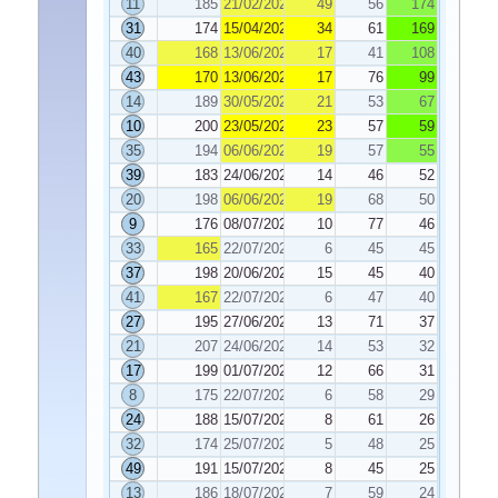
11
185
21/02/2025
49
56
174
31
174
15/04/2025
34
61
169
40
168
13/06/2025
17
41
108
43
170
13/06/2025
17
76
99
14
189
30/05/2025
21
53
67
10
200
23/05/2025
23
57
59
35
194
06/06/2025
19
57
55
39
183
24/06/2025
14
46
52
20
198
06/06/2025
19
68
50
9
176
08/07/2025
10
77
46
33
165
22/07/2025
6
45
45
37
198
20/06/2025
15
45
40
41
167
22/07/2025
6
47
40
27
195
27/06/2025
13
71
37
21
207
24/06/2025
14
53
32
17
199
01/07/2025
12
66
31
8
175
22/07/2025
6
58
29
24
188
15/07/2025
8
61
26
32
174
25/07/2025
5
48
25
49
191
15/07/2025
8
45
25
13
186
18/07/2025
7
59
24