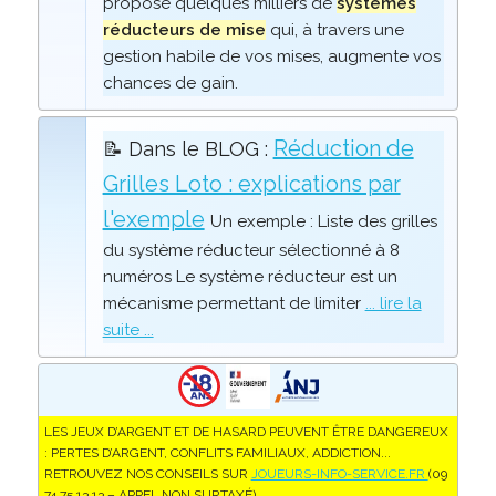
propose quelques milliers de
systèmes
réducteurs de mise
qui, à travers une
gestion habile de vos mises, augmente vos
chances de gain.
Réduction de
📝 Dans le BLOG :
Grilles Loto : explications par
l'exemple
Un exemple : Liste des grilles
du système réducteur sélectionné à 8
numéros Le système réducteur est un
mécanisme permettant de limiter
... lire la
suite ...
LES JEUX D’ARGENT ET DE HASARD PEUVENT ÊTRE DANGEREUX
: PERTES D’ARGENT, CONFLITS FAMILIAUX, ADDICTION...
RETROUVEZ NOS CONSEILS SUR
JOUEURS-INFO-SERVICE.FR
(09
74 75 13 13 – APPEL NON SURTAXÉ).