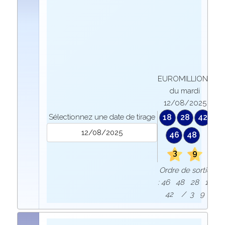
EUROMILLIONS
du mardi
12/08/2025
Sélectionnez une date de tirage
18
28
42
46
48
3
9
Ordre de sortie
: 46 48 28 18
42 / 3 9