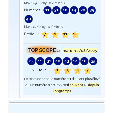
Max :
49
/ Moy :
8
/ Min :
0
11
31
10
14
20
35
Numéros :
40
Max :
11
/ Moy :
4
/ Min :
0
7
1
11
12
Etoile :
TOP SCORE
au
mardi 12/08/2025
22
11
31
40
43
14
10
35
1
5
4
7
N° Etoile :
Le score de chaque numéro est d'autant plus élevé
qu'un numéro n'est PAS sorti
souvent
NI
depuis
longtemps