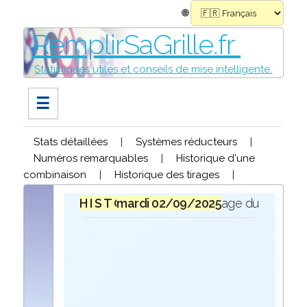
🌐
RemplirSaGrille.fr
Statistiques utiles et conseils de mise intelligente.
☰
Stats détaillées
|
Systèmes réducteurs
|
Numéros remarquables
|
Historique d'une
combinaison
|
Historique des tirages
|
H I S T O R I Q U E
mardi 02/09/2025
lors du tirage du