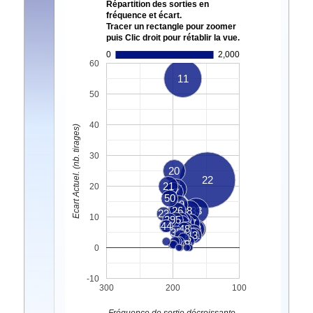
Répartition des sorties en
fréquence et écart.
Tracer un rectangle pour zoomer
puis Clic droit pour rétablir la vue.
0
2,000
60
11
50
40
Ecart Actuel. (nb. tirages)
30
20
22
21
20
27
17
50
49
15
26
8
33
23
7
10
29
25
16
4
5
3
1
47
19
44
48
28
18
46
35
40
34
43
41
2
6
9
0
-10
300
200
100