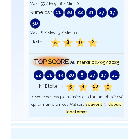
Max :
55
/ Moy :
8
/ Min :
0
11
20
22
21
27
17
Numéros :
50
Max :
8
/ Moy :
3
/ Min :
0
5
3
9
2
Etoile :
TOP SCORE
au
mardi 02/09/2025
22
11
33
20
8
27
17
21
5
4
10
9
N° Etoile :
Le score de chaque numéro est d'autant plus élevé
qu'un numéro n'est PAS sorti
souvent
NI
depuis
longtemps