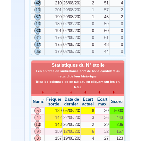
42
210
26/08/2025
2
51
4
10
201
29/08/2025
1
57
2
37
199
29/08/2025
1
45
2
13
189
02/09/2025
0
59
0
30
191
02/09/2025
0
60
0
31
176
02/09/2025
0
61
0
32
175
02/09/2025
0
48
0
36
179
02/09/2025
0
44
0
Statistiques du N° étoile
Les chiffres en surbrillance sont de bons candidats au
regard de leur historique.
Triez les colonnes de ce tableau en cliquant sur les en-
têtes.
Fréquence de
Date de
Écart
Écart
Numéro
Score
sortie
dernier tirage
actuel
max
5
139
05/08/2025
8
30
5000
4
142
22/08/2025
3
36
443
10
143
26/08/2025
2
29
236
9
159
12/08/2025
6
32
167
8
157
19/08/2025
4
27
123