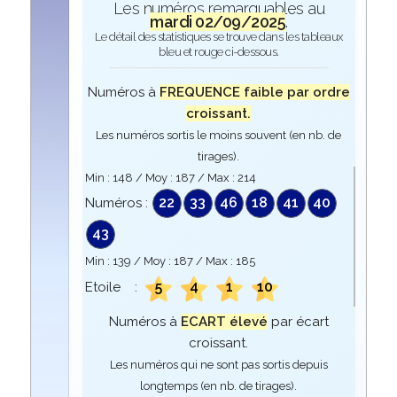
Les numéros remarquables au
mardi 02/09/2025
.
Le détail des statistiques se trouve dans les tableaux
bleu et rouge ci-dessous.
Numéros à
FREQUENCE faible par ordre
croissant.
Les numéros sortis le moins souvent (en nb. de
tirages).
Min :
148
/ Moy :
187
/ Max :
214
22
33
46
18
41
40
Numéros :
43
Min :
139
/ Moy :
187
/ Max :
185
5
4
1
10
Etoile :
Numéros à
ECART élevé
par écart
croissant.
Les numéros qui ne sont pas sortis depuis
longtemps (en nb. de tirages).