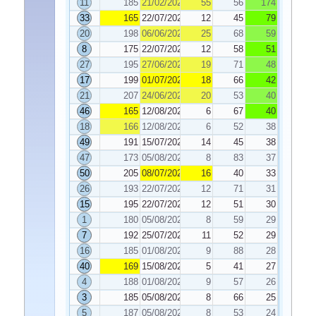
11
185
21/02/2025
55
56
174
33
165
22/07/2025
12
45
79
20
198
06/06/2025
25
68
59
8
175
22/07/2025
12
58
51
27
195
27/06/2025
19
71
48
17
199
01/07/2025
18
66
42
21
207
24/06/2025
20
53
40
46
165
12/08/2025
6
67
40
18
166
12/08/2025
6
52
38
49
191
15/07/2025
14
45
38
47
173
05/08/2025
8
83
37
50
205
08/07/2025
16
40
33
26
193
22/07/2025
12
71
31
15
195
22/07/2025
12
51
30
1
180
05/08/2025
8
59
29
7
192
25/07/2025
11
52
29
16
185
01/08/2025
9
88
28
40
169
15/08/2025
5
41
27
4
188
01/08/2025
9
57
26
3
185
05/08/2025
8
66
25
5
187
05/08/2025
8
53
24