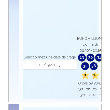
EUROMILLIONS
du mardi
02/09/2025
Sélectionnez une date de tirage
13
30
31
32
36
1
12
Ordre de sortie
: 31 32 36 13
30 / 12 1