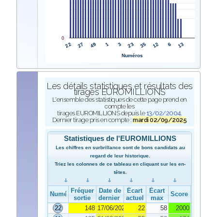
0
22
23
27
35
49
12
1
6
3
13
Numéros
Les détails statistiques et résultats des
tirages EUROMILLIONS
L'ensemble des statistiques de cette page prend en
compte les
tirages EUROMILLIONS depuis le
13/02/2004
.
Dernier tirage pris en compte :
mardi 02/09/2025
Statistiques de l'EUROMILLIONS
Les chiffres en surbrillance sont de bons candidats au
regard de leur historique.
Triez les colonnes de ce tableau en cliquant sur les en-
têtes.
Fréquence de
Date de
Écart
Écart
Numéro
Score
sortie
dernier tirage
actuel
max
22
148
17/06/2025
22
58
2000