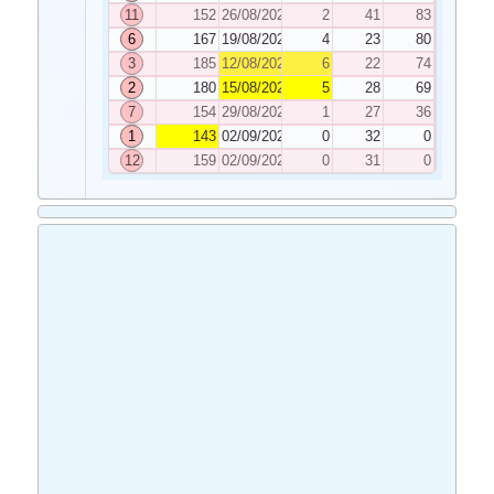
11
152
26/08/2025
2
41
83
6
167
19/08/2025
4
23
80
3
185
12/08/2025
6
22
74
2
180
15/08/2025
5
28
69
7
154
29/08/2025
1
27
36
1
143
02/09/2025
0
32
0
12
159
02/09/2025
0
31
0