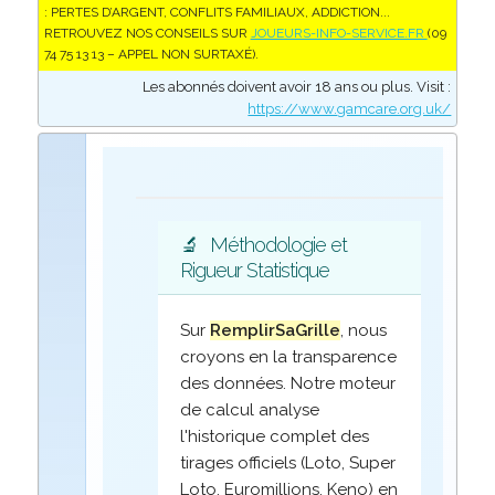
: PERTES D’ARGENT, CONFLITS FAMILIAUX, ADDICTION...
RETROUVEZ NOS CONSEILS SUR
JOUEURS-INFO-SERVICE.FR
(09
74 75 13 13 – APPEL NON SURTAXÉ).
Les abonnés doivent avoir 18 ans ou plus. Visit :
https://www.gamcare.org.uk/
🔬
Méthodologie et
Rigueur Statistique
Sur
RemplirSaGrille
, nous
croyons en la transparence
des données. Notre moteur
de calcul analyse
l'historique complet des
tirages officiels (Loto, Super
Loto, Euromillions, Keno) en