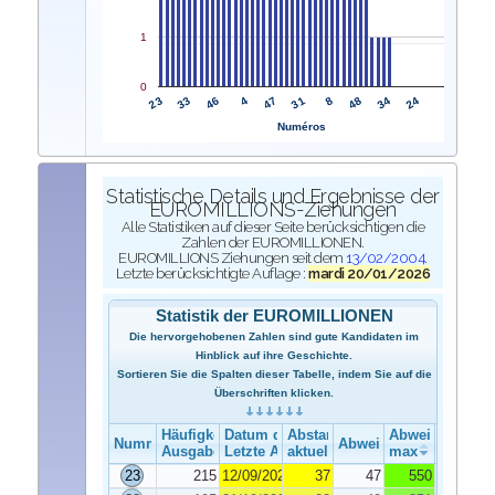
1
0
23
31
33
8
46
48
4
34
47
24
Numéros
Statistische Details und Ergebnisse der
EUROMILLIONS-Ziehungen
Alle Statistiken auf dieser Seite berücksichtigen die
Zahlen der EUROMILLIONEN.
EUROMILLIONS Ziehungen seit dem
13/02/2004
.
Letzte berücksichtigte Auflage :
mardi 20/01/2026
Statistik der EUROMILLIONEN
Die hervorgehobenen Zahlen sind gute Kandidaten im
Hinblick auf ihre Geschichte.
Sortieren Sie die Spalten dieser Tabelle, indem Sie auf die
Überschriften klicken.
Häufigkeit der Ausgabe
Datum der Ausgabe
Abstand
Abweichung
Nummer
Abweichung
Ausgabe
Letzte Ausgabe
aktuelle
max
23
215
12/09/2025
37
47
550