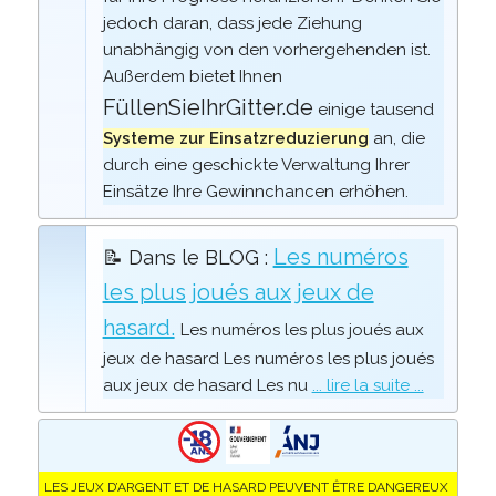
jedoch daran, dass jede Ziehung
unabhängig von den vorhergehenden ist.
Außerdem bietet Ihnen
FüllenSieIhrGitter.de
einige tausend
Systeme zur Einsatzreduzierung
an, die
durch eine geschickte Verwaltung Ihrer
Einsätze Ihre Gewinnchancen erhöhen.
Les numéros
📝 Dans le BLOG :
les plus joués aux jeux de
hasard.
Les numéros les plus joués aux
jeux de hasard Les numéros les plus joués
aux jeux de hasard Les nu
... lire la suite ...
LES JEUX D’ARGENT ET DE HASARD PEUVENT ÊTRE DANGEREUX