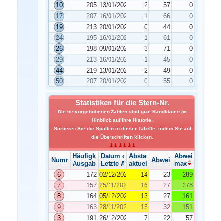
10
205
13/01/2026
2
57
0
17
207
16/01/2026
1
66
0
19
213
20/01/2026
0
44
0
24
195
16/01/2026
1
61
0
26
198
09/01/2026
3
71
0
29
213
16/01/2026
1
45
0
44
219
13/01/2026
2
49
0
50
207
20/01/2026
0
55
0
Statistiken für die Stern-Nr.
Die hervorgehobenen Zahlen sind gute Kandidaten im
Hinblick auf ihre Historie.
Sortieren Sie die Spalten in dieser Tabelle, indem Sie auf
die Überschriften klicken.
Häufigkeit der Ausgabe
Datum der Ausgabe
Abstand
Abweichung
Nummer
Abweichung
Ausgabe
Letzte Ausgabe
aktuelle
max
6
172
02/12/2025
14
23
289
7
157
25/11/2025
16
27
278
8
164
05/12/2025
13
27
161
9
163
28/11/2025
15
32
151
3
191
26/12/2025
7
22
57