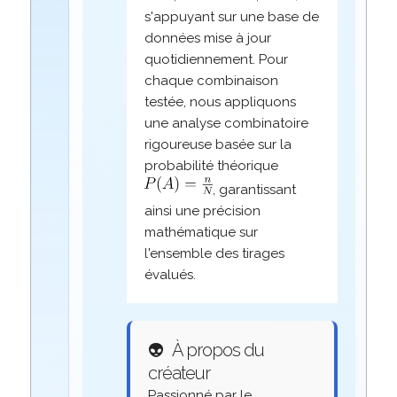
s'appuyant sur une base de
données mise à jour
quotidiennement. Pour
chaque combinaison
testée, nous appliquons
une analyse combinatoire
rigoureuse basée sur la
probabilité théorique
, garantissant
ainsi une précision
mathématique sur
l'ensemble des tirages
évalués.
👽
À propos du
créateur
Passionné par le