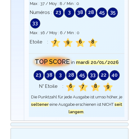
Max :
37
/ Moy :
8
/ Min :
0
23
3
38
28
45
35
Numéros :
33
Max :
16
/ Moy :
6
/ Min :
0
7
9
6
8
Etoile :
TOP SCORE
in
mardi 20/01/2026
23
38
3
28
45
33
22
40
6
7
8
9
N° Etoile :
Die Punktzahl für jede Ausgabe ist umso höher, je
seltener
eine Ausgabe erschienen ist NICHT
seit
langem
.