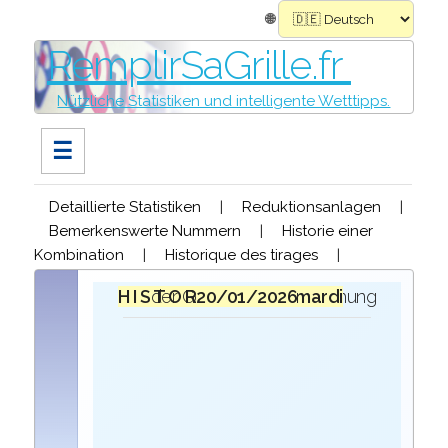
🌐
RemplirSaGrille.fr
Nützliche Statistiken und intelligente Wetttipps.
☰
Detaillierte Statistiken
|
Reduktionsanlagen
|
Bemerkenswerte Nummern
|
Historie einer
Kombination
|
Historique des tirages
|
H I S T O R I Q U E
bei der Ziehung der Gewinner des
mardi 20/01/2026