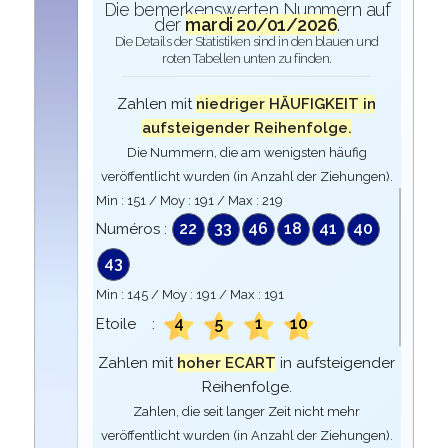
Die bemerkenswerten Nummern auf
der
mardi 20/01/2026
.
Die Details der Statistiken sind in den blauen und
roten Tabellen unten zu finden.
Zahlen mit
niedriger HÄUFIGKEIT in
aufsteigender Reihenfolge.
Die Nummern, die am wenigsten häufig
veröffentlicht wurden (in Anzahl der Ziehungen).
Min :
151
/ Moy :
191
/ Max :
219
22
33
46
18
41
40
Numéros :
43
Min :
145
/ Moy :
191
/ Max :
191
4
5
1
10
Etoile :
Zahlen mit
hoher ECART
in aufsteigender
Reihenfolge.
Zahlen, die seit langer Zeit nicht mehr
veröffentlicht wurden (in Anzahl der Ziehungen).