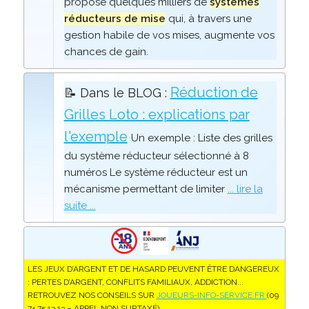
propose quelques milliers de
systèmes
réducteurs de mise
qui, à travers une
gestion habile de vos mises, augmente vos
chances de gain.
Réduction de
📝 Dans le BLOG :
Grilles Loto : explications par
l'exemple
Un exemple : Liste des grilles
du système réducteur sélectionné à 8
numéros Le système réducteur est un
mécanisme permettant de limiter
... lire la
suite ...
LES JEUX D’ARGENT ET DE HASARD PEUVENT ÊTRE DANGEREUX
: PERTES D’ARGENT, CONFLITS FAMILIAUX, ADDICTION...
RETROUVEZ NOS CONSEILS SUR
JOUEURS-INFO-SERVICE.FR
(09
74 75 13 13 – APPEL NON SURTAXÉ).