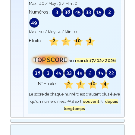
Max :
40
/ Moy :
9
/ Min :
0
3
38
45
33
15
2
Numéros :
49
Max :
10
/ Moy :
4
/ Min :
0
2
1
10
3
Etoile :
TOP SCORE
au
mardi 17/02/2026
38
3
45
33
49
2
15
22
2
1
10
4
N° Etoile :
Le score de chaque numéro est d'autant plus élevé
qu'un numéro n'est PAS sorti
souvent
NI
depuis
longtemps