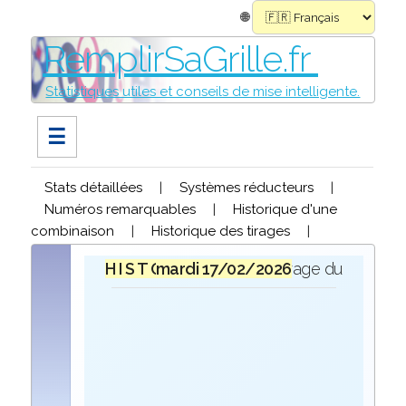
🌐
RemplirSaGrille.fr
Statistiques utiles et conseils de mise intelligente.
☰
Stats détaillées
|
Systèmes réducteurs
|
Numéros remarquables
|
Historique d'une
combinaison
|
Historique des tirages
|
H I S T O R I Q U E
mardi 17/02/2026
lors du tirage du