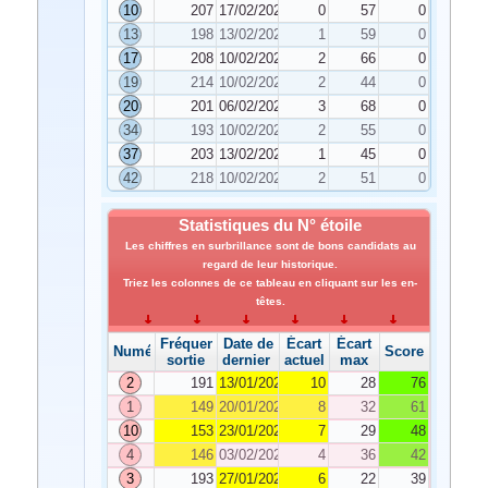
10
207
17/02/2026
0
57
0
13
198
13/02/2026
1
59
0
17
208
10/02/2026
2
66
0
19
214
10/02/2026
2
44
0
20
201
06/02/2026
3
68
0
34
193
10/02/2026
2
55
0
37
203
13/02/2026
1
45
0
42
218
10/02/2026
2
51
0
Statistiques du N° étoile
Les chiffres en surbrillance sont de bons candidats au
regard de leur historique.
Triez les colonnes de ce tableau en cliquant sur les en-
têtes.
Fréquence de
Date de
Écart
Écart
Numéro
Score
sortie
dernier tirage
actuel
max
2
191
13/01/2026
10
28
76
1
149
20/01/2026
8
32
61
10
153
23/01/2026
7
29
48
4
146
03/02/2026
4
36
42
3
193
27/01/2026
6
22
39