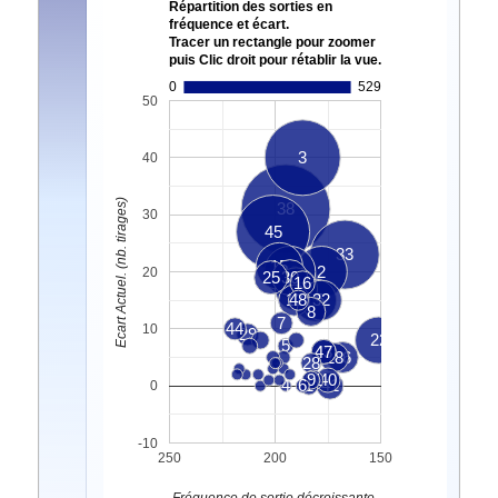
Répartition des sorties en
fréquence et écart.
Tracer un rectangle pour zoomer
puis Clic droit pour rétablir la vue.
0
529
50
3
40
Ecart Actuel. (nb. tirages)
38
30
45
33
15
49
2
20
25
30
16
39
12
48
36
32
8
7
44
10
29
22
5
43
47
18
46
28
31
9
40
4
6
1
41
0
-10
250
200
150