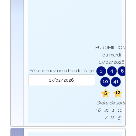
EUROMILLIONS
du mardi
17/02/2026
Sélectionnez une date de tirage
1
4
6
10
41
5
12
Ordre de sortie
: 6 41 1 10 4
/ 12 5