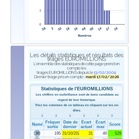
1
0
38
48
2
50
32
14
18
27
16
19
Numéros
Les détails statistiques et résultats des
tirages EUROMILLIONS
L'ensemble des statistiques de cette page prend en
compte les
tirages EUROMILLIONS depuis le
13/02/2004
.
Dernier tirage pris en compte :
mardi 17/02/2026
Statistiques de l'EUROMILLIONS
Les chiffres en surbrillance sont de bons candidats au
regard de leur historique.
Triez les colonnes de ce tableau en cliquant sur les en-
têtes.
Fréquence de
Date de
Écart
Écart
Numéro
Score
sortie
dernier tirage
actuel
max
38
195
31/10/2025
31
40
529