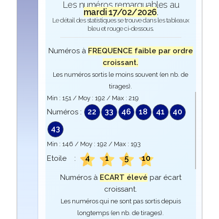
Les numéros remarquables au
mardi 17/02/2026
.
Le détail des statistiques se trouve dans les tableaux
bleu et rouge ci-dessous.
Numéros à
FREQUENCE faible par ordre
croissant.
Les numéros sortis le moins souvent (en nb. de
tirages).
Min :
151
/ Moy :
192
/ Max :
219
22
33
46
18
41
40
Numéros :
43
Min :
146
/ Moy :
192
/ Max :
193
4
1
5
10
Etoile :
Numéros à
ECART élevé
par écart
croissant.
Les numéros qui ne sont pas sortis depuis
longtemps (en nb. de tirages).