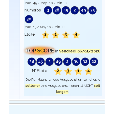
Max :
45
/ Moy :
10
/ Min :
0
3
38
45
2
49
25
Numéros :
30
Max :
15
/ Moy :
6
/ Min :
0
2
1
3
4
Etoile :
TOP SCORE
in
vendredi 06/03/2026
38
45
3
49
2
36
32
22
2
3
1
4
N° Etoile :
Die Punktzahl für jede Ausgabe ist umso höher, je
seltener
eine Ausgabe erschienen ist NICHT
seit
langem
.