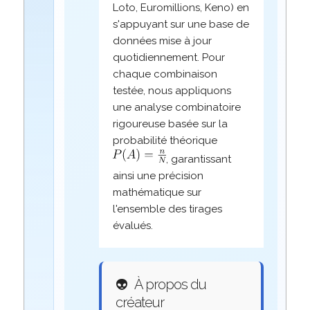
Loto, Euromillions, Keno) en
s'appuyant sur une base de
données mise à jour
quotidiennement. Pour
chaque combinaison
testée, nous appliquons
une analyse combinatoire
rigoureuse basée sur la
probabilité théorique
, garantissant
ainsi une précision
mathématique sur
l'ensemble des tirages
évalués.
👽
À propos du
créateur