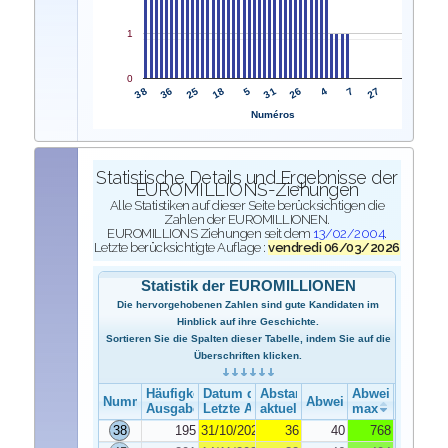
1
0
38
31
36
26
25
4
18
7
5
27
Numéros
Statistische Details und Ergebnisse der
EUROMILLIONS-Ziehungen
Alle Statistiken auf dieser Seite berücksichtigen die
Zahlen der EUROMILLIONEN.
EUROMILLIONS Ziehungen seit dem
13/02/2004
.
Letzte berücksichtigte Auflage :
vendredi 06/03/2026
Statistik der EUROMILLIONEN
Die hervorgehobenen Zahlen sind gute Kandidaten im
Hinblick auf ihre Geschichte.
Sortieren Sie die Spalten dieser Tabelle, indem Sie auf die
Überschriften klicken.
Häufigkeit der Ausgabe
Datum der Ausgabe
Abstand
Abweichung
Nummer
Abweichung
Ausgabe
Letzte Ausgabe
aktuelle
max
38
195
31/10/2025
36
40
768