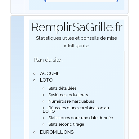
RemplirSaGrille.fr
Statistiques utiles et conseils de mise
intelligente.
Plan du site :
ACCUEIL
LOTO
Stats détaillées
Systèmes réducteurs
Numéros remarquables
Réussites d'une combinaison au
LOTO
Statistiques pour une date donnée
Stats second tirage
EUROMILLIONS