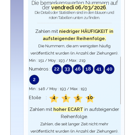
Die bemerkenswerten Nummern auf
der
vendredi 06/03/2026
.
Die Details der Statistiken sind in den blauen und
roten Tabellen unten zu finden.
Zahlen mit
niedriger HÄUFIGKEIT in
aufsteigender Reihenfolge.
Die Nummern, die am wenigsten häufig
veröffentlicht wurden (in Anzahl der Ziehungen).
Min :
151
/ Moy :
193
/ Max :
219
22
33
46
18
41
40
Numéros :
2
Min :
146
/ Moy :
193
/ Max :
193
4
1
5
10
Etoile :
Zahlen mit
hoher ECART
in aufsteigender
Reihenfolge.
Zahlen, die seit langer Zeit nicht mehr
veröffentlicht wurden (in Anzahl der Ziehungen).