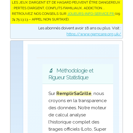
LES JEUX D’ARGENT ET DE HASARD PEUVENT ÊTRE DANGEREUX
: PERTES D’ARGENT, CONFLITS FAMILIAUX, ADDICTION...
RETROUVEZ NOS CONSEILS SUR
JOUEURS-INFO-SERVICE.FR
(09
74 75 13 13 – APPEL NON SURTAXÉ).
Les abonnés doivent avoir 18 ans ou plus. Visit :
https://www.gamcare.org.uk/
🔬
Méthodologie et
Rigueur Statistique
Sur
RemplirSaGrille
, nous
croyons en la transparence
des données. Notre moteur
de calcul analyse
l'historique complet des
tirages officiels (Loto, Super