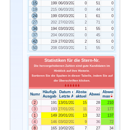
15
199
06/03/2026
0
51
0
19
215
06/03/2026
0
44
0
24
199
03/03/2026
1
61
0
27
202
27/02/2026
2
71
0
34
194
03/03/2026
1
55
0
37
204
06/03/2026
0
45
0
42
219
27/02/2026
2
51
0
50
208
03/03/2026
1
55
0
Statistiken für die Stern-Nr.
Die hervorgehobenen Zahlen sind gute Kandidaten im
Hinblick auf ihre Historie.
Sortieren Sie die Spalten in dieser Tabelle, indem Sie auf
die Überschriften klicken.
Häufigkeit der Ausgabe
Datum der Ausgabe
Abstand
Abweichung
Nummer
Abweichung
Ausgabe
Letzte Ausgabe
aktuelle
max
2
191
13/01/2026
15
28
210
3
193
27/01/2026
11
22
177
1
149
20/01/2026
13
32
137
4
146
03/02/2026
9
36
72
8
165
10/02/2026
7
27
34