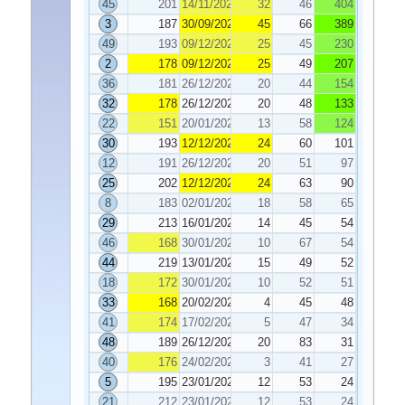
45
201
14/11/2025
32
46
404
3
187
30/09/2025
45
66
389
49
193
09/12/2025
25
45
230
2
178
09/12/2025
25
49
207
36
181
26/12/2025
20
44
154
32
178
26/12/2025
20
48
133
22
151
20/01/2026
13
58
124
30
193
12/12/2025
24
60
101
12
191
26/12/2025
20
51
97
25
202
12/12/2025
24
63
90
8
183
02/01/2026
18
58
65
29
213
16/01/2026
14
45
54
46
168
30/01/2026
10
67
54
44
219
13/01/2026
15
49
52
18
172
30/01/2026
10
52
51
33
168
20/02/2026
4
45
48
41
174
17/02/2026
5
47
34
48
189
26/12/2025
20
83
31
40
176
24/02/2026
3
41
27
5
195
23/01/2026
12
53
24
21
212
23/01/2026
12
53
24