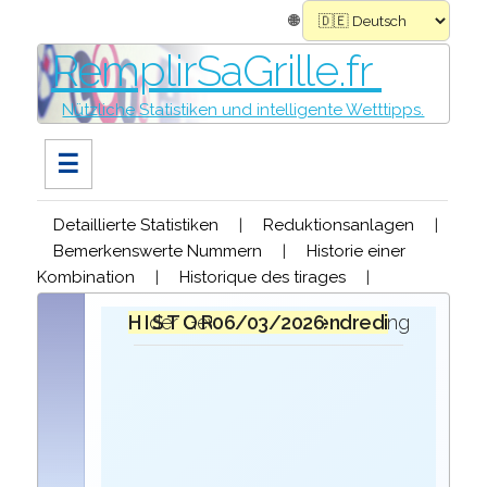
🌐
RemplirSaGrille.fr
Nützliche Statistiken und intelligente Wetttipps.
☰
Detaillierte Statistiken
|
Reduktionsanlagen
|
Bemerkenswerte Nummern
|
Historie einer
Kombination
|
Historique des tirages
|
H I S T O R I Q U E
bei der Ziehung der Gewinner des
vendredi 06/03/2026