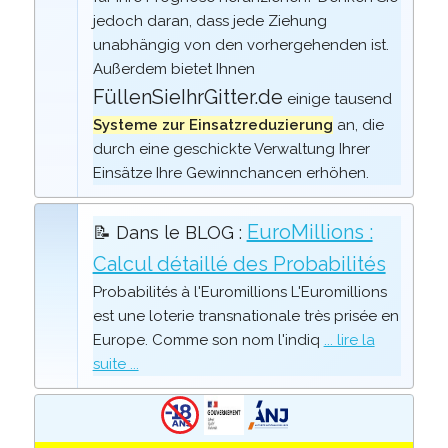
jedoch daran, dass jede Ziehung
unabhängig von den vorhergehenden ist.
Außerdem bietet Ihnen
FüllenSieIhrGitter.de
einige tausend
Systeme zur Einsatzreduzierung
an, die
durch eine geschickte Verwaltung Ihrer
Einsätze Ihre Gewinnchancen erhöhen.
EuroMillions :
📝 Dans le BLOG :
Calcul détaillé des Probabilités
Probabilités à l'Euromillions L'Euromillions
est une loterie transnationale très prisée en
Europe. Comme son nom l'indiq
... lire la
suite ...