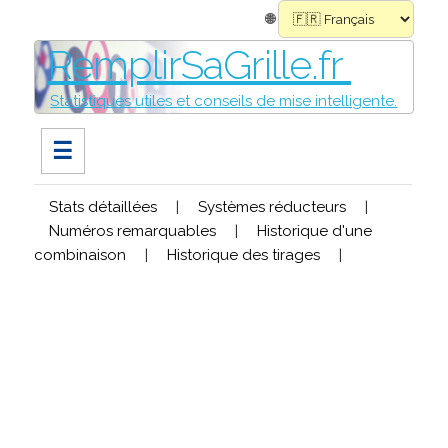
🌐
RemplirSaGrille.fr
Statistiques utiles et conseils de mise intelligente.
☰
Stats détaillées
|
Systèmes réducteurs
|
Numéros remarquables
|
Historique d'une
combinaison
|
Historique des tirages
|