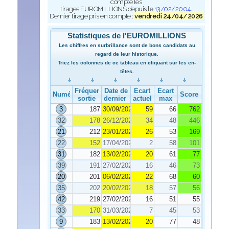
compte les
tirages EUROMILLIONS depuis le
13/02/2004
.
Dernier tirage pris en compte :
vendredi 24/04/2026
Statistiques de l'EUROMILLIONS
Les chiffres en surbrillance sont de bons candidats au
regard de leur historique.
Triez les colonnes de ce tableau en cliquant sur les en-
têtes.
Fréquence de
Date de
Écart
Écart
Numéro
Score
sortie
dernier tirage
actuel
max
3
187
30/09/2025
59
66
762
32
178
26/12/2025
34
48
446
21
212
23/01/2026
26
53
169
22
152
17/04/2026
2
58
101
31
182
13/02/2026
20
61
77
39
191
27/02/2026
16
46
73
20
201
06/02/2026
22
68
60
35
202
20/02/2026
18
57
56
42
219
27/02/2026
16
51
55
33
170
31/03/2026
7
45
53
9
183
13/02/2026
20
77
48