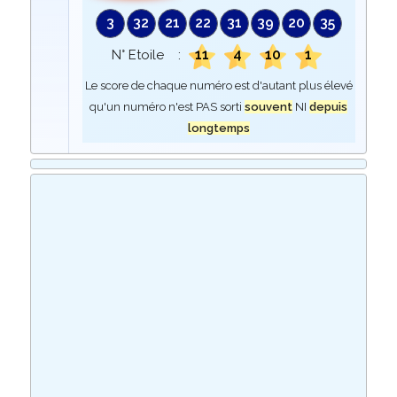
3
32
21
22
31
39
20
35
11
4
10
1
N° Etoile :
Le score de chaque numéro est d'autant plus élevé
qu'un numéro n'est PAS sorti
souvent
NI
depuis
longtemps