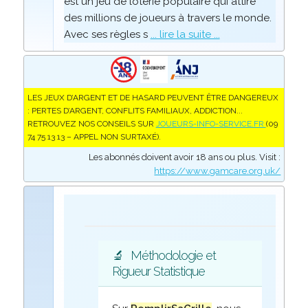
est un jeu de loterie populaire qui attire
des millions de joueurs à travers le monde.
Avec ses règles s
... lire la suite ...
LES JEUX D’ARGENT ET DE HASARD PEUVENT ÊTRE DANGEREUX
: PERTES D’ARGENT, CONFLITS FAMILIAUX, ADDICTION...
RETROUVEZ NOS CONSEILS SUR
JOUEURS-INFO-SERVICE.FR
(09
74 75 13 13 – APPEL NON SURTAXÉ).
Les abonnés doivent avoir 18 ans ou plus. Visit :
https://www.gamcare.org.uk/
🔬
Méthodologie et
Rigueur Statistique