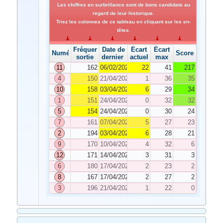
Les chiffres en surbrillance sont de bons candidats au
regard de leur historique.
Triez les colonnes de ce tableau en cliquant sur les en-
têtes.
Fréquence de
Date de
Écart
Écart
Numéro
Score
sortie
dernier tirage
actuel
max
11
162
06/02/2026
22
41
217
4
150
21/04/2026
1
36
35
10
158
03/04/2026
6
29
34
1
151
24/04/2026
0
32
32
5
154
24/04/2026
0
30
24
7
161
07/04/2026
5
27
23
2
194
03/04/2026
6
28
21
9
170
10/04/2026
4
32
6
12
171
14/04/2026
3
31
3
6
180
17/04/2026
2
23
2
8
167
17/04/2026
2
27
2
3
196
21/04/2026
1
22
0