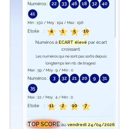
22
33
46
18
32
40
Numéros :
41
Min :
150
/ Moy :
194
/ Max :
196
4
1
5
10
Etoile :
Numéros à
ECART élevé
par écart
croissant.
Les numéros qui ne sont pas sortis depuis
longtemps (en nb. de tirages).
Max :
59
/ Moy :
9
/ Min :
0
3
32
21
20
9
31
Numéros :
35
Max :
22
/ Moy :
4
/ Min :
0
11
2
10
7
Etoile :
TOP SCORE
au
vendredi 24/04/2026