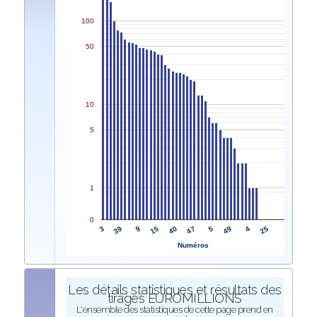
100
50
10
5
1
0
3
47
39
5
9
49
15
4
40
25
Numéros
Les détails statistiques et résultats des
tirages EUROMILLIONS
L'ensemble des statistiques de cette page prend en