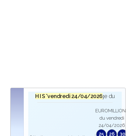
H I S T O R I Q U E
vendredi 24/04/2026
lors du tirage du
EUROMILLIONS
du vendredi
24/04/2026
25
26
30