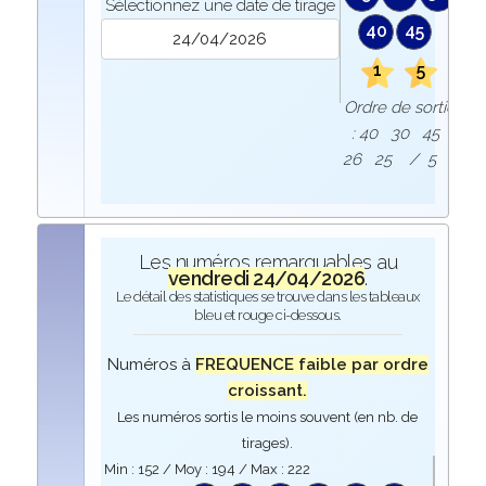
Sélectionnez une date de tirage
40
45
1
5
Ordre de sortie
: 40 30 45
26 25 / 5 1
Les numéros remarquables au
vendredi 24/04/2026
.
Le détail des statistiques se trouve dans les tableaux
bleu et rouge ci-dessous.
Numéros à
FREQUENCE faible par ordre
croissant.
Les numéros sortis le moins souvent (en nb. de
tirages).
Min :
152
/ Moy :
194
/ Max :
222