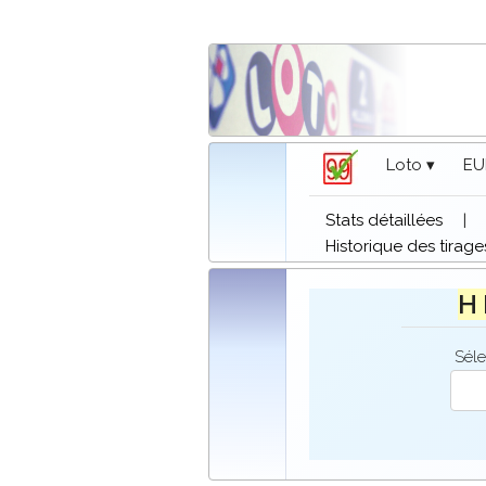
Loto ▾
EU
Stats détaillées
|
Historique des tirage
H 
Séle