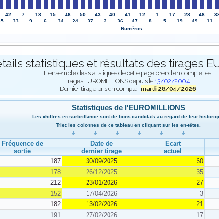
42
7
18
15
46
50
43
40
41
12
1
17
28
48
3
35
33
9
6
34
24
37
2
36
47
8
5
19
49
11
Numéros
tails statistiques et résultats des tirage
L'ensemble des statistiques de cette page prend en compte les
tirages EUROMILLIONS depuis le
13/02/2004
.
Dernier tirage pris en compte :
mardi 28/04/2026
Statistiques de l'EUROMILLIONS
Les chiffres en surbrillance sont de bons candidats au regard de leur historiq
Triez les colonnes de ce tableau en cliquant sur les en-têtes.
Fréquence de
Date de
Écart
sortie
dernier tirage
actuel
187
30/09/2025
60
178
26/12/2025
35
212
23/01/2026
27
152
17/04/2026
3
182
13/02/2026
21
191
27/02/2026
17