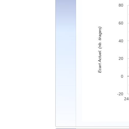
80
60
Ecart Actuel. (nb. tirages)
40
20
0
-20
24