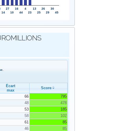
8
27
16
4
13
26
30
14
10
44
23
25
29
45
s EUROMILLIONS
ue.
Écart
Score
max
66
795
48
478
53
185
58
102
61
85
46
85