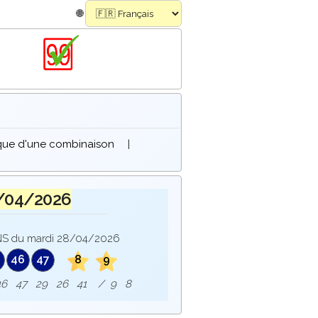
🌐
ique d'une combinaison
|
/04/2026
S du mardi 28/04/2026
46
47
8
9
e : 46 47 29 26 41 / 9 8