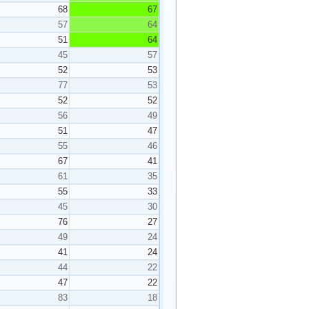
68
67
57
64
51
64
45
57
52
53
77
53
52
52
56
49
51
47
55
46
67
41
61
35
55
33
45
30
76
27
49
24
41
24
44
22
47
22
83
18