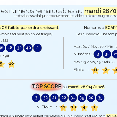
Les numéros remarquables au
mardi 28/
Le détail des statistiques se trouve dans les tableaux bleu et rouge ci-des
E faible par ordre croissant.
Numéros à
ECART
 moins souvent (en nb. de tirages).
Les numéros qui ne sont p
 :
222
Max :
60
/ Moy :
10
/ Min :
46
18
32
40
2
3
32
2
Numéros :
 :
196
Max :
23
/ Moy :
5
/ Min :
0
5
10
11
2
1
Etoile :
TOP SCORE
au
mardi 28/04/2026
3
32
21
22
31
39
20
35
11
10
4
1
N° Etoile :
 chaque numéro est d'autant plus élevé qu'un numéro n'est PAS sorti
souve