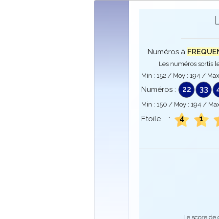
Numéros à
FREQUENC
Les numéros sortis le
Min :
152
/ Moy :
194
/ Max
22
33
Numéros :
Min :
150
/ Moy :
194
/ Max
4
1
Etoile :
Le score de