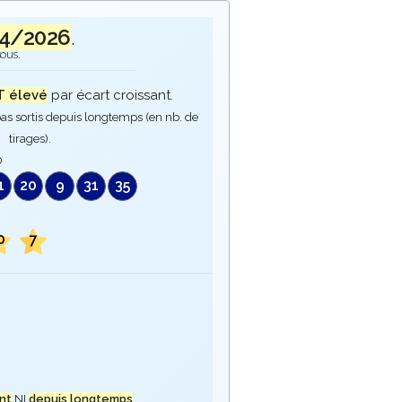
04/2026
.
sous.
 élevé
par écart croissant.
as sortis depuis longtemps (en nb. de
tirages).
0
1
20
9
31
35
0
7
nt
NI
depuis longtemps