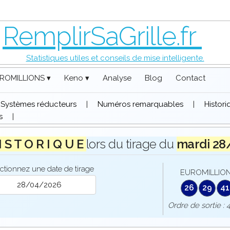
RemplirSaGrille.fr
Statistiques utiles et conseils de mise intelligente.
ROMILLIONS ▾
Keno ▾
Analyse
Blog
Contact
Systèmes réducteurs
|
Numéros remarquables
|
Histor
s
|
I S T O R I Q U E
lors du tirage du
mardi 28
ctionnez une date de tirage
EUROMILLION
26
29
41
Ordre de sorti