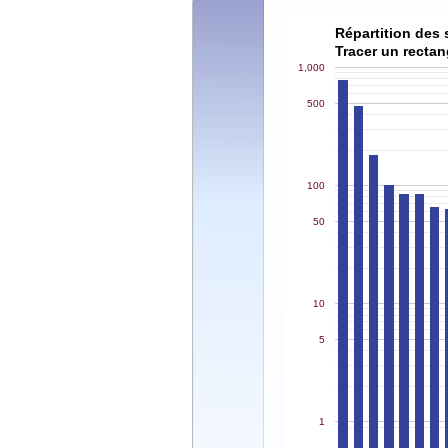
Répartition des 
Tracer un rectan
1,000
500
100
50
10
5
1