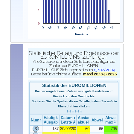
1
0
3
47
39
17
7
11
34
16
43
25
Numéros
Statistische Details und Ergebnisse der
EUROMILLIONS-Ziehungen
Alle Statistiken auf dieser Seite berücksichtigen die
Zahlen der EUROMILLIONEN.
EUROMILLIONS Ziehungen seit dem
13/02/2004
.
Letzte berücksichtigte Auflage :
mardi 28/04/2026
Statistik der EUROMILLIONEN
Die hervorgehobenen Zahlen sind gute Kandidaten im
Hinblick auf ihre Geschichte.
Sortieren Sie die Spalten dieser Tabelle, indem Sie auf die
Überschriften klicken.
Häufigkeit der Ausgabe
Datum der Ausgabe
Abstand
Abweichung
Nummer
Abweichung
Ausgabe
Letzte Ausgabe
aktuelle
max
3
187
30/09/2025
60
66
795