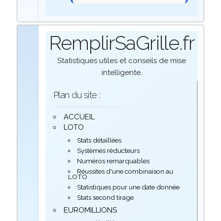
RemplirSaGrille.fr
Statistiques utiles et conseils de mise
intelligente.
Plan du site :
ACCUEIL
LOTO
Stats détaillées
Systèmes réducteurs
Numéros remarquables
Réussites d'une combinaison au
LOTO
Statistiques pour une date donnée
Stats second tirage
EUROMILLIONS