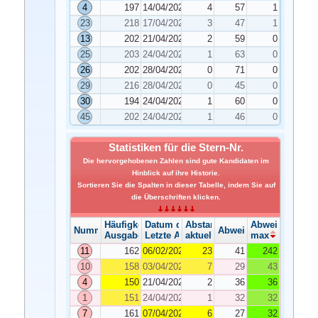
4
197
14/04/2026
4
57
1
23
218
17/04/2026
3
47
1
13
202
21/04/2026
2
59
0
25
203
24/04/2026
1
63
0
26
202
28/04/2026
0
71
0
29
216
28/04/2026
0
45
0
30
194
24/04/2026
1
60
0
45
202
24/04/2026
1
46
0
Statistiken für die Stern-Nr.
Die hervorgehobenen Zahlen sind gute Kandidaten im
Hinblick auf ihre Historie.
Sortieren Sie die Spalten in dieser Tabelle, indem Sie auf
die Überschriften klicken.
Häufigkeit der Ausgabe
Datum der Ausgabe
Abstand
Abweichung
Nummer
Abweichung
Ausgabe
Letzte Ausgabe
aktuelle
max
11
162
06/02/2026
23
41
242
10
158
03/04/2026
7
29
43
4
150
21/04/2026
2
36
36
1
151
24/04/2026
1
32
32
7
161
07/04/2026
6
27
32