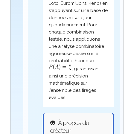
Loto, Euromillions, Keno) en
s'appuyant sur une base de
données mise à jour
quotidiennement. Pour
chaque combinaison
testée, nous appliquons
une analyse combinatoire
rigoureuse basée sur la
probabilité théorique
, garantissant
ainsi une précision
mathématique sur
l'ensemble des tirages
évalués.
👽
À propos du
créateur