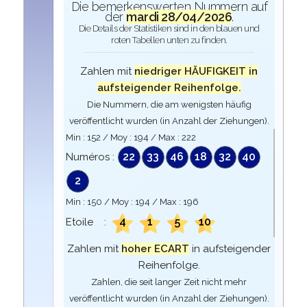
Die bemerkenswerten Nummern auf
der
mardi 28/04/2026
.
Die Details der Statistiken sind in den blauen und
roten Tabellen unten zu finden.
Zahlen mit
niedriger HÄUFIGKEIT in
aufsteigender Reihenfolge.
Die Nummern, die am wenigsten häufig
veröffentlicht wurden (in Anzahl der Ziehungen).
Min :
152
/ Moy :
194
/ Max :
222
22
33
46
18
32
40
Numéros :
2
Min :
150
/ Moy :
194
/ Max :
196
4
1
5
10
Etoile :
Zahlen mit
hoher ECART
in aufsteigender
Reihenfolge.
Zahlen, die seit langer Zeit nicht mehr
veröffentlicht wurden (in Anzahl der Ziehungen).