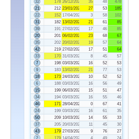
32
178
26/12/2025
35
48
478
21
212
23/01/2026
27
53
185
22
152
17/04/2026
3
58
102
31
182
13/02/2026
21
61
85
39
191
27/02/2026
17
46
85
20
201
06/02/2026
23
68
67
35
202
20/02/2026
19
57
64
42
219
27/02/2026
17
51
64
33
170
31/03/2026
8
45
57
7
198
03/03/2026
16
52
53
9
183
13/02/2026
21
77
53
18
173
24/03/2026
10
52
52
6
188
03/03/2026
16
56
49
15
199
06/03/2026
15
51
47
34
194
03/03/2026
16
55
46
46
171
28/04/2026
0
67
41
24
199
03/03/2026
16
61
35
50
209
10/03/2026
14
55
33
37
205
20/03/2026
11
45
30
43
179
27/03/2026
9
76
27
2
179
14/04/2026
4
49
24