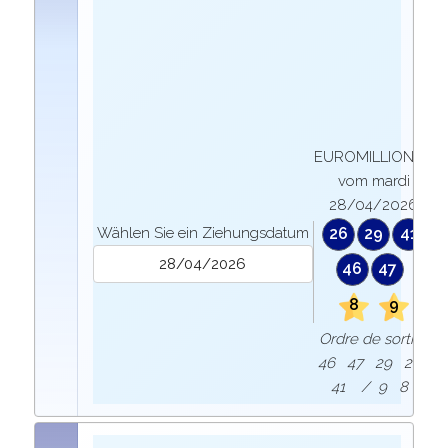
EUROMILLIONEN
vom mardi
28/04/2026
Wählen Sie ein Ziehungsdatum
26
29
41
46
47
8
9
Ordre de sortie :
46 47 29 26
41 / 9 8