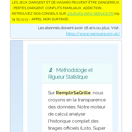
LES JEUX D’ARGENT ET DE HASARD PEUVENT ÊTRE DANGEREUX
: PERTES D’ARGENT, CONFLITS FAMILIAUX, ADDICTION...
RETROUVEZ NOS CONSEILS SUR
JOUEURS-INFO-SERVICE.FR
(09
74 75 13 13 – APPEL NON SURTAXÉ).
Les abonnés doivent avoir 18 ans ou plus. Visit :
https://www.gamcare.org.uk/
🔬
Méthodologie et
Rigueur Statistique
Sur
RemplirSaGrille
, nous
croyons en la transparence
des données. Notre moteur
de calcul analyse
l'historique complet des
tirages officiels (Loto, Super