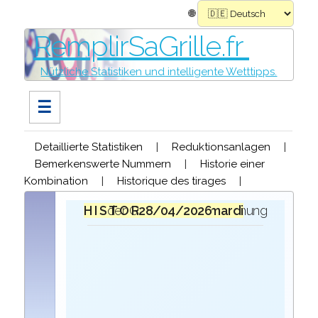
🌐
RemplirSaGrille.fr
Nützliche Statistiken und intelligente Wetttipps.
☰
Detaillierte Statistiken
|
Reduktionsanlagen
|
Bemerkenswerte Nummern
|
Historie einer
Kombination
|
Historique des tirages
|
H I S T O R I Q U E
bei der Ziehung der Gewinner des
mardi 28/04/2026