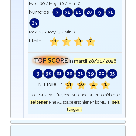
Max :
60
/ Moy :
10
/ Min :
0
3
32
21
20
9
31
Numéros :
35
Max :
23
/ Moy :
5
/ Min :
0
11
2
10
7
Etoile :
TOP SCORE
in
mardi 28/04/2026
3
32
21
22
31
39
20
35
11
10
4
1
N° Etoile :
Die Punktzahl für jede Ausgabe ist umso höher, je
seltener
eine Ausgabe erschienen ist NICHT
seit
langem
.