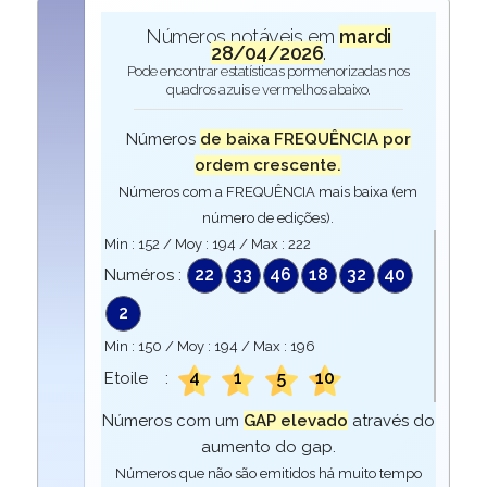
Números notáveis em
mardi
28/04/2026
.
Pode encontrar estatísticas pormenorizadas nos
quadros azuis e vermelhos abaixo.
Números
de baixa FREQUÊNCIA por
ordem crescente.
Números com a FREQUÊNCIA mais baixa (em
número de edições).
Min :
152
/ Moy :
194
/ Max :
222
22
33
46
18
32
40
Numéros :
2
Min :
150
/ Moy :
194
/ Max :
196
4
1
5
10
Etoile :
Números com um
GAP elevado
através do
aumento do gap.
Números que não são emitidos há muito tempo