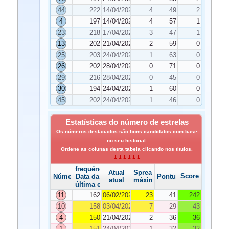
44
222
14/04/2026
4
49
2
4
197
14/04/2026
4
57
1
23
218
17/04/2026
3
47
1
13
202
21/04/2026
2
59
0
25
203
24/04/2026
1
63
0
26
202
28/04/2026
0
71
0
29
216
28/04/2026
0
45
0
30
194
24/04/2026
1
60
0
45
202
24/04/2026
1
46
0
Estatísticas do número de estrelas
Os números destacados são bons candidatos com base
no seu historial.
Ordene as colunas desta tabela clicando nos títulos.
frequência
Atual
Spread
Score
Número
Data da
Pontuação
atual
máximo
última edição
11
162
06/02/2026
23
41
242
10
158
03/04/2026
7
29
43
4
150
21/04/2026
2
36
36
1
151
24/04/2026
1
32
32