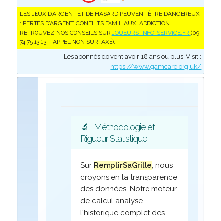
LES JEUX D’ARGENT ET DE HASARD PEUVENT ÊTRE DANGEREUX
: PERTES D’ARGENT, CONFLITS FAMILIAUX, ADDICTION...
RETROUVEZ NOS CONSEILS SUR
JOUEURS-INFO-SERVICE.FR
(09
74 75 13 13 – APPEL NON SURTAXÉ).
Les abonnés doivent avoir 18 ans ou plus. Visit :
https://www.gamcare.org.uk/
🔬
Méthodologie et
Rigueur Statistique
Sur
RemplirSaGrille
, nous
croyons en la transparence
des données. Notre moteur
de calcul analyse
l'historique complet des