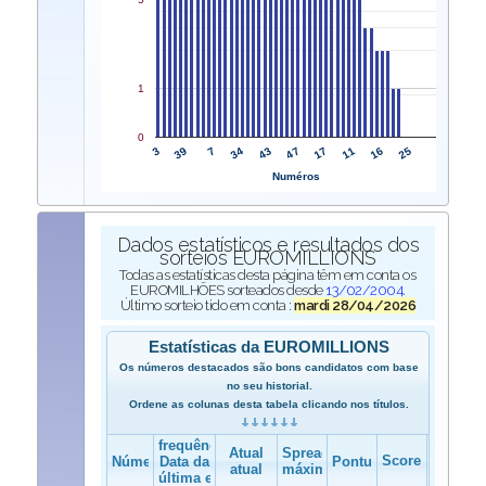
1
0
3
47
39
17
7
11
34
16
43
25
Numéros
Dados estatísticos e resultados dos
sorteios EUROMILLIONS
Todas as estatísticas desta página têm em conta os
EUROMILHÕES sorteados desde
13/02/2004
.
Último sorteio tido em conta :
mardi 28/04/2026
Estatísticas da EUROMILLIONS
Os números destacados são bons candidatos com base
no seu historial.
Ordene as colunas desta tabela clicando nos títulos.
frequência
Atual
Spread
Score
Número
Data da
Pontuação
atual
máximo
última edição