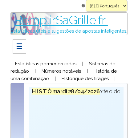
🌐
RemplirSaGrille.fr
Estatísticas úteis e sugestões de apostas inteligentes.
☰
Estatísticas pormenorizadas
|
Sistemas de
redução
|
Números notáveis
|
História de
uma combinação
|
Historique des tirages
|
H I S T Ó R I O Q U E
mardi 28/04/2026
para o sorteio do