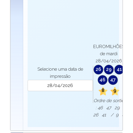
EUROMILHÕES
de mardi
28/04/2026
Selecione uma data de
26
29
41
impressão
46
47
8
9
Ordre de sortie
: 46 47 29
26 41 / 9 8