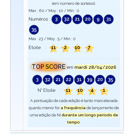
(em número de sorteios).
Max :
60
/ Moy :
10
/ Min :
0
3
32
21
20
9
31
Numéros :
35
Max :
23
/ Moy :
5
/ Min :
0
11
2
10
7
Etoile :
TOP SCORE
em
mardi 28/04/2026
3
32
21
22
31
39
20
35
11
10
4
1
N° Etoile :
A pontuação de cada edição é tanto mais elevada
quanto menor for
a frequência
de lançamento de
uma edição da NI
durante um longo período de
tempo
.