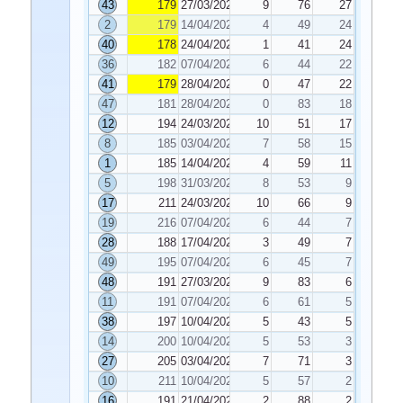
43
179
27/03/2026
9
76
27
2
179
14/04/2026
4
49
24
40
178
24/04/2026
1
41
24
36
182
07/04/2026
6
44
22
41
179
28/04/2026
0
47
22
47
181
28/04/2026
0
83
18
12
194
24/03/2026
10
51
17
8
185
03/04/2026
7
58
15
1
185
14/04/2026
4
59
11
5
198
31/03/2026
8
53
9
17
211
24/03/2026
10
66
9
19
216
07/04/2026
6
44
7
28
188
17/04/2026
3
49
7
49
195
07/04/2026
6
45
7
48
191
27/03/2026
9
83
6
11
191
07/04/2026
6
61
5
38
197
10/04/2026
5
43
5
14
200
10/04/2026
5
53
3
27
205
03/04/2026
7
71
3
10
211
10/04/2026
5
57
2
16
191
21/04/2026
2
88
2