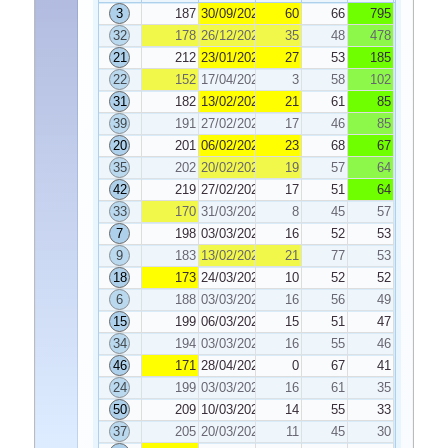
3
187
30/09/2025
60
66
795
32
178
26/12/2025
35
48
478
21
212
23/01/2026
27
53
185
22
152
17/04/2026
3
58
102
31
182
13/02/2026
21
61
85
39
191
27/02/2026
17
46
85
20
201
06/02/2026
23
68
67
35
202
20/02/2026
19
57
64
42
219
27/02/2026
17
51
64
33
170
31/03/2026
8
45
57
7
198
03/03/2026
16
52
53
9
183
13/02/2026
21
77
53
18
173
24/03/2026
10
52
52
6
188
03/03/2026
16
56
49
15
199
06/03/2026
15
51
47
34
194
03/03/2026
16
55
46
46
171
28/04/2026
0
67
41
24
199
03/03/2026
16
61
35
50
209
10/03/2026
14
55
33
37
205
20/03/2026
11
45
30