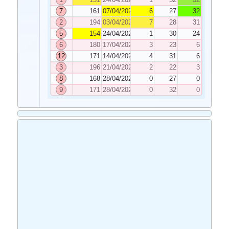
7
161
07/04/2026
6
27
32
2
194
03/04/2026
7
28
31
5
154
24/04/2026
1
30
24
6
180
17/04/2026
3
23
6
12
171
14/04/2026
4
31
6
3
196
21/04/2026
2
22
3
8
168
28/04/2026
0
27
0
9
171
28/04/2026
0
32
0