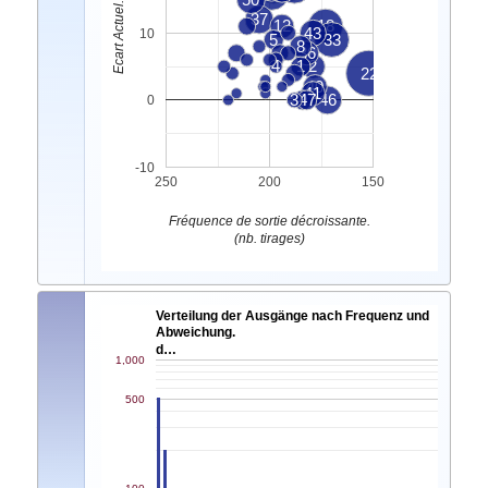
37
12
18
43
10
5
33
8
36
4
1
2
22
40
41
3
47
9
46
0
-10
250
200
150
Fréquence de sortie décroissante.
(nb. tirages)
Verteilung der Ausgänge nach Frequenz und
Abweichung.
d…
1,000
500