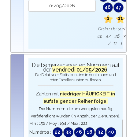
46
47
1
11
Ordre de sortie :
42 47 46 3 9
/ 11 1
Die bemerkenswerten Nummern auf
der
vendredi 01/05/2026
.
Die Details der Statistiken sind in den blauen und
roten Tabellen unten zu finden.
Zahlen mit
niedriger HÄUFIGKEIT in
aufsteigender Reihenfolge.
Die Nummern, die am wenigsten häufig
veröffentlicht wurden (in Anzahl der Ziehungen).
Min :
152
/ Moy :
194
/ Max :
222
22
33
46
18
32
40
Numéros :