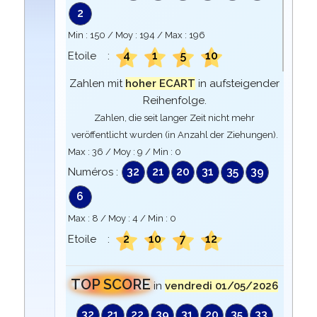
2
Min :
150
/ Moy :
194
/ Max :
196
4
1
5
10
Etoile :
Zahlen mit
hoher ECART
in aufsteigender
Reihenfolge.
Zahlen, die seit langer Zeit nicht mehr
veröffentlicht wurden (in Anzahl der Ziehungen).
Max :
36
/ Moy :
9
/ Min :
0
32
21
20
31
35
39
Numéros :
6
Max :
8
/ Moy :
4
/ Min :
0
2
10
7
12
Etoile :
TOP SCORE
in
vendredi 01/05/2026
32
21
22
39
31
20
35
33