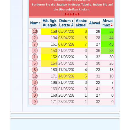
Sortieren Sie die Spalten in dieser Tabelle, indem Sie auf
die Überschriften klicken.
Häufigkeit der Ausgabe
Datum der Ausgabe
Abstand
Abweichung
Nummer
Abweichung
Ausgabe
Letzte Ausgabe
aktuelle
max
10
158
03/04/2026
8
29
55
2
194
03/04/2026
8
28
44
7
161
07/04/2026
7
27
43
4
150
21/04/2026
3
36
38
1
152
01/05/2026
0
32
30
5
154
24/04/2026
2
30
26
6
180
17/04/2026
4
23
13
12
171
14/04/2026
5
31
10
3
196
21/04/2026
3
22
7
11
163
01/05/2026
0
41
5
8
168
28/04/2026
1
27
0
9
171
28/04/2026
1
32
0