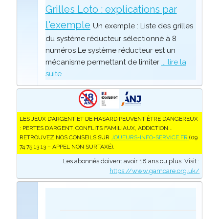
Grilles Loto : explications par
l'exemple
Un exemple : Liste des grilles
du système réducteur sélectionné à 8
numéros Le système réducteur est un
mécanisme permettant de limiter
... lire la
suite ...
LES JEUX D’ARGENT ET DE HASARD PEUVENT ÊTRE DANGEREUX
: PERTES D’ARGENT, CONFLITS FAMILIAUX, ADDICTION...
RETROUVEZ NOS CONSEILS SUR
JOUEURS-INFO-SERVICE.FR
(09
74 75 13 13 – APPEL NON SURTAXÉ).
Les abonnés doivent avoir 18 ans ou plus. Visit :
https://www.gamcare.org.uk/