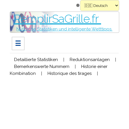
🌐
RemplirSaGrille.fr
Nützliche Statistiken und intelligente Wetttipps.
☰
Detaillierte Statistiken
|
Reduktionsanlagen
|
Bemerkenswerte Nummern
|
Historie einer
Kombination
|
Historique des tirages
|