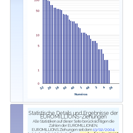
100
50
10
5
1
0
32
1
20
49
18
3
50
4
40
26
Numéros
Statistische Details und Ergebnisse der
EUROMILLIONS-Ziehungen
Alle Statistiken auf dieser Seite berücksichtigen die
Zahlen der EUROMILLIONEN.
EUROMILLIONS Ziehungen seit dem
13/02/2004
.