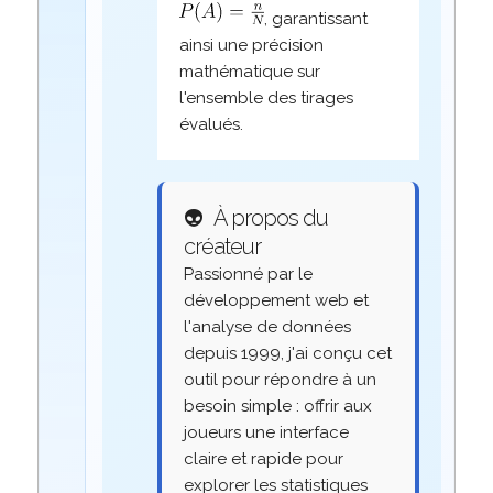
, garantissant
ainsi une précision
mathématique sur
l'ensemble des tirages
évalués.
👽
À propos du
créateur
Passionné par le
développement web et
l'analyse de données
depuis 1999, j'ai conçu cet
outil pour répondre à un
besoin simple : offrir aux
joueurs une interface
claire et rapide pour
explorer les statistiques