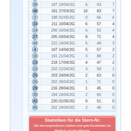
38
197
10/04/2026
6
43
7
48
191
27/03/2026
10
83
7
3
188
01/05/2026
0
66
6
10
211
10/04/2026
6
57
4
14
200
10/04/2026
6
53
4
27
205
03/04/2026
8
71
4
44
222
14/04/2026
5
49
3
4
197
14/04/2026
5
57
2
16
191
21/04/2026
3
88
2
23
218
17/04/2026
4
47
2
13
202
21/04/2026
3
59
1
25
203
24/04/2026
2
63
0
26
202
28/04/2026
1
71
0
29
216
28/04/2026
1
45
0
30
194
24/04/2026
2
60
0
42
220
01/05/2026
0
51
0
45
202
24/04/2026
2
46
0
Statistiken für die Stern-Nr.
Die hervorgehobenen Zahlen sind gute Kandidaten im
Hinblick auf ihre Historie.