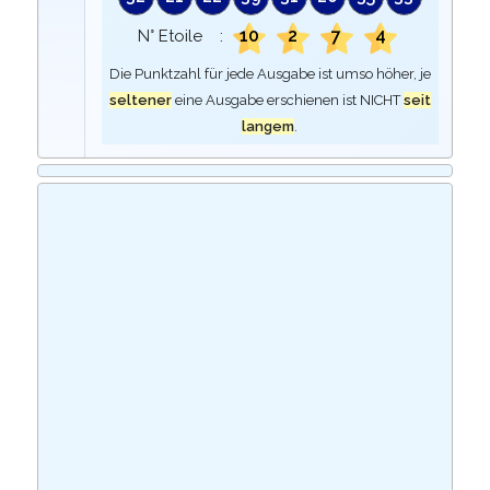
10
2
7
4
N° Etoile :
Die Punktzahl für jede Ausgabe ist umso höher, je
seltener
eine Ausgabe erschienen ist NICHT
seit
langem
.