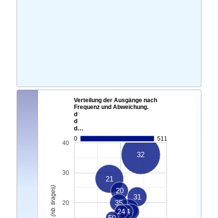
Verteilung der Ausgänge nach
Frequenz und Abweichung.
d
d
d…
0
511
40
32
30
21
Ecart Actuel. (nb. tirages)
20
31
35
20
39
24
7
34
6
15
50