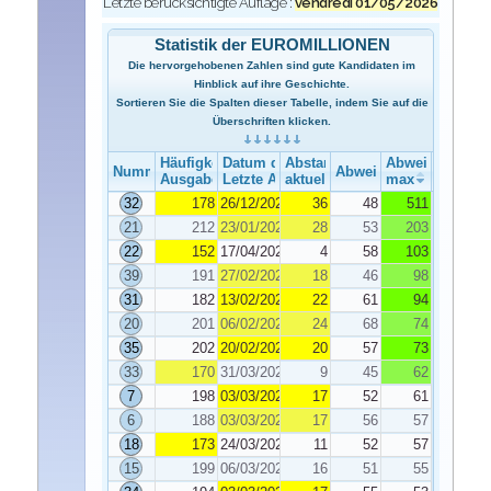
Letzte berücksichtigte Auflage :
vendredi 01/05/2026
Statistik der EUROMILLIONEN
Die hervorgehobenen Zahlen sind gute Kandidaten im
Hinblick auf ihre Geschichte.
Sortieren Sie die Spalten dieser Tabelle, indem Sie auf die
Überschriften klicken.
Häufigkeit der Ausgabe
Datum der Ausgabe
Abstand
Abweichung
Nummer
Abweichung
Ausgabe
Letzte Ausgabe
aktuelle
max
32
178
26/12/2025
36
48
511
21
212
23/01/2026
28
53
203
22
152
17/04/2026
4
58
103
39
191
27/02/2026
18
46
98
31
182
13/02/2026
22
61
94
20
201
06/02/2026
24
68
74
35
202
20/02/2026
20
57
73
33
170
31/03/2026
9
45
62
7
198
03/03/2026
17
52
61
6
188
03/03/2026
17
56
57
18
173
24/03/2026
11
52
57
15
199
06/03/2026
16
51
55