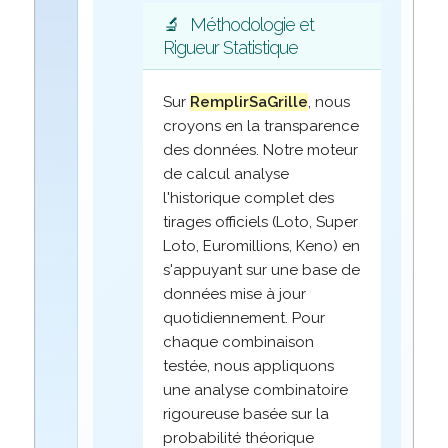
🔬
Méthodologie et
Rigueur Statistique
Sur
RemplirSaGrille
, nous
croyons en la transparence
des données. Notre moteur
de calcul analyse
l'historique complet des
tirages officiels (Loto, Super
Loto, Euromillions, Keno) en
s'appuyant sur une base de
données mise à jour
quotidiennement. Pour
chaque combinaison
testée, nous appliquons
une analyse combinatoire
rigoureuse basée sur la
probabilité théorique