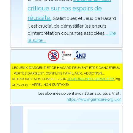
critique sur nos espoirs de
réussite.
Statistiques et Jeux de Hasard
Il est crucial de démystifier les erreurs
d'interprétation courantes associées
... lire
la suite ...
LES JEUX D’ARGENT ET DE HASARD PEUVENT ÊTRE DANGEREUX
: PERTES D’ARGENT, CONFLITS FAMILIAUX, ADDICTION...
RETROUVEZ NOS CONSEILS SUR
JOUEURS-INFO-SERVICE.FR
(09
74 75 13 13 – APPEL NON SURTAXÉ).
Les abonnés doivent avoir 18 ans ou plus. Visit :
https://www.gamcare.org.uk/