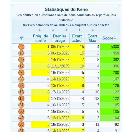
Statistiques du Keno
Les chiffres en surbrillance sont de bons candidats au regard de leur
historique.
Triez les colonnes de ce tableau en cliquant sur les en-têtes.
Fréq. de
Dernier
Ecart
Ecart
N°
Score
sortie
tirage
actuel
Max
22
1
06/11/2025
15
4
5000
15
3
06/11/2025
15
2
459
20
2
14/11/2025
7
8
392
12
3
11/11/2025
10
4
306
2
2
16/11/2025
5
7
280
55
4
14/11/2025
7
7
147
26
5
13/11/2025
8
4
128
16
3
17/11/2025
4
10
122
18
3
17/11/2025
4
12
122
31
4
16/11/2025
5
7
105
50
4
16/11/2025
5
6
105
49
6
13/11/2025
8
3
104
53
3
18/11/2025
3
11
92
51
6
14/11/2025
7
4
91