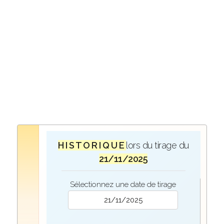
H I S T O R I Q U E
lors du tirage du
21/11/2025
Sélectionnez une date de tirage