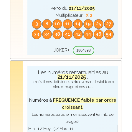
Keno du
21/11/2025
Multiplicateur :
X 2
3
8
10
11
14
19
25
27
33
34
38
41
42
44
46
54
JOKER+ :
1804898
Les numéros remarquables au
21/11/2025
.
Le détail des statistiques se trouve dans les tableaux
bleu et rouge ci-dessous.
Numéros à
FREQUENCE faible par ordre
croissant.
Les numéros sortis le moins souvent (en nb. de
tirages).
Min :
1
/ Moy :
5
/ Max :
11