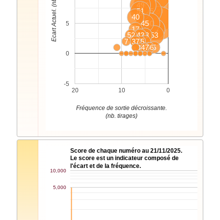
Ecart Actuel. (nb. tirages)
49
26
51
55
20
40
45
31
50
2
5
17
16
18
52
21
43
23
4
53
7
13
37
28
35
1
39
9
36
47
24
32
56
6
5
3
8
0
-5
20
10
0
Fréquence de sortie décroissante.
(nb. tirages)
Score de chaque numéro au 21/11/2025.
Le score est un indicateur composé de
l'écart et de la fréquence.
10,000
5,000