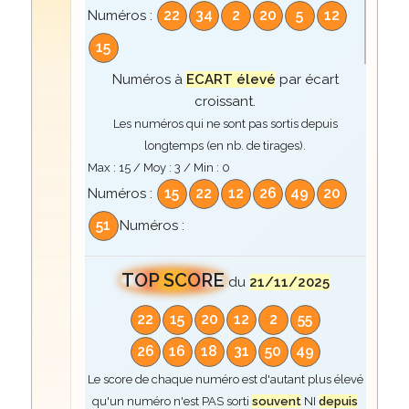
22
34
2
20
5
12
Numéros :
15
Numéros à
ECART élevé
par écart
croissant.
Les numéros qui ne sont pas sortis depuis
longtemps (en nb. de tirages).
Max :
15
/ Moy :
3
/ Min :
0
15
22
12
26
49
20
Numéros :
51
Numéros :
TOP SCORE
du
21/11/2025
22
15
20
12
2
55
26
16
18
31
50
49
Le score de chaque numéro est d'autant plus élevé
qu'un numéro n'est PAS sorti
souvent
NI
depuis