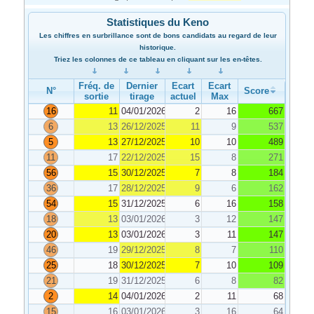
Statistiques du Keno
Les chiffres en surbrillance sont de bons candidats au regard de leur
historique.
Triez les colonnes de ce tableau en cliquant sur les en-têtes.
Fréq. de
Dernier
Ecart
Ecart
N°
Score
sortie
tirage
actuel
Max
16
11
04/01/2026
2
16
667
6
13
26/12/2025
11
9
537
5
13
27/12/2025
10
10
489
11
17
22/12/2025
15
8
271
56
15
30/12/2025
7
8
184
36
17
28/12/2025
9
6
162
54
15
31/12/2025
6
16
158
18
13
03/01/2026
3
12
147
20
13
03/01/2026
3
11
147
46
19
29/12/2025
8
7
110
25
18
30/12/2025
7
10
109
21
19
31/12/2025
6
8
82
2
14
04/01/2026
2
11
68
15
16
03/01/2026
3
16
64