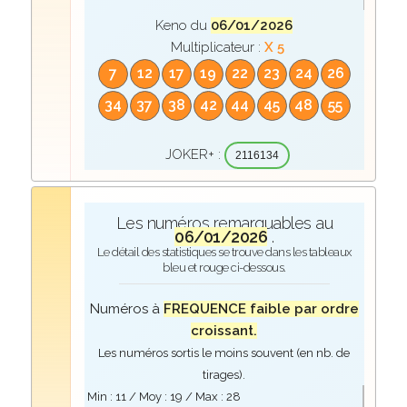
Keno du
06/01/2026
Multiplicateur :
X 5
7
12
17
19
22
23
24
26
34
37
38
42
44
45
48
55
JOKER+ :
2116134
Les numéros remarquables au
06/01/2026
.
Le détail des statistiques se trouve dans les tableaux
bleu et rouge ci-dessous.
Numéros à
FREQUENCE faible par ordre
croissant.
Les numéros sortis le moins souvent (en nb. de
tirages).
Min :
11
/ Moy :
19
/ Max :
28