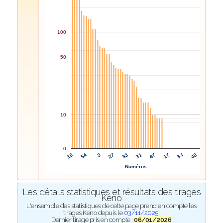
100
50
10
0
31
47
16
17
54
34
2
48
27
33
Numéros
Les détails statistiques et résultats des tirages
Keno
L'ensemble des statistiques de cette page prend en compte les
tirages Keno depuis le
03/11/2025
.
Dernier tirage pris en compte :
06/01/2026