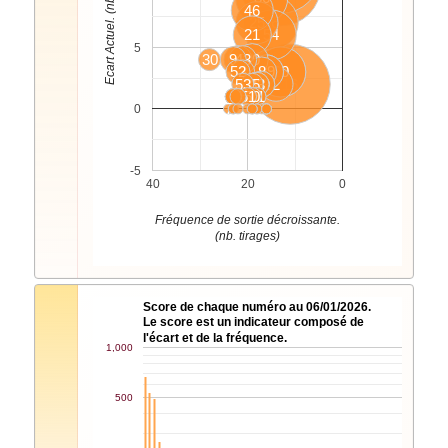
Ecart Actuel. (nb. tirages)
46
25
56
21
54
5
30
9
27
43
40
52
3
8
15
29
18
20
53
35
14
33
32
39
2
16
4
51
10
49
50
31
1
7
0
-5
40
20
0
Fréquence de sortie décroissante.
(nb. tirages)
Score de chaque numéro au 06/01/2026.
Le score est un indicateur composé de
l'écart et de la fréquence.
1,000
500