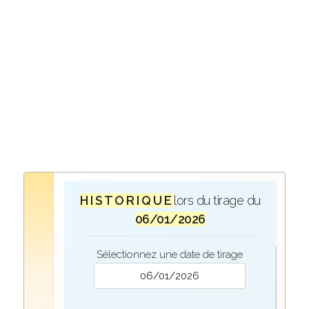
H I S T O R I Q U E
lors du tirage du
06/01/2026
Sélectionnez une date de tirage