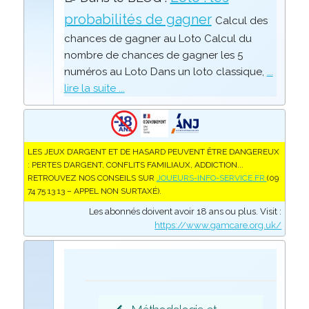
probabilités de gagner
Calcul des
chances de gagner au Loto Calcul du
nombre de chances de gagner les 5
numéros au Loto Dans un loto classique,
...
lire la suite ...
LES JEUX D’ARGENT ET DE HASARD PEUVENT ÊTRE DANGEREUX
: PERTES D’ARGENT, CONFLITS FAMILIAUX, ADDICTION...
RETROUVEZ NOS CONSEILS SUR
JOUEURS-INFO-SERVICE.FR
(09
74 75 13 13 – APPEL NON SURTAXÉ).
Les abonnés doivent avoir 18 ans ou plus. Visit :
https://www.gamcare.org.uk/