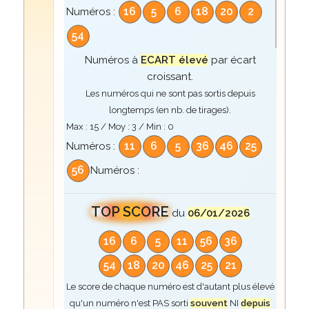
16
5
6
18
20
2
Numéros :
54
Numéros à
ECART élevé
par écart
croissant.
Les numéros qui ne sont pas sortis depuis
longtemps (en nb. de tirages).
Max :
15
/ Moy :
3
/ Min :
0
11
6
5
36
46
25
Numéros :
56
Numéros :
TOP SCORE
du
06/01/2026
16
6
5
11
56
36
54
18
20
46
25
21
Le score de chaque numéro est d'autant plus élevé
qu'un numéro n'est PAS sorti
souvent
NI
depuis