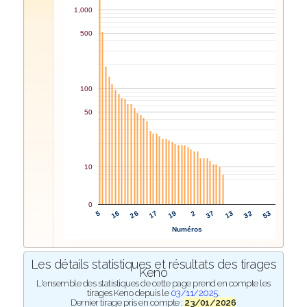
1,000
500
100
50
10
0
2
37
5
13
16
32
26
53
17
19
Numéros
Les détails statistiques et résultats des tirages
Keno
L'ensemble des statistiques de cette page prend en compte les
tirages Keno depuis le
03/11/2025
.
Dernier tirage pris en compte :
23/01/2026