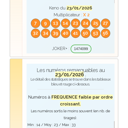
Keno du
23/01/2026
Multiplicateur :
X 2
7
9
13
14
23
24
25
27
32
34
39
40
41
50
53
56
JOKER+ :
1474099
Les numéros remarquables au
23/01/2026
.
Le détail des statistiques se trouve dans les tableaux
bleu et rouge ci-dessous.
Numéros à
FREQUENCE faible par ordre
croissant.
Les numéros sortis le moins souvent (en nb. de
tirages).
Min :
14
/ Moy :
23
/ Max :
33