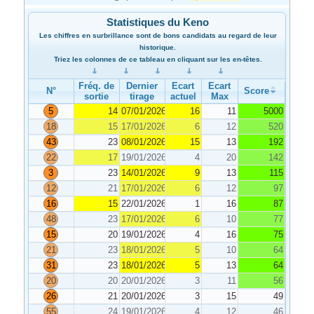
Statistiques du Keno
Les chiffres en surbrillance sont de bons candidats au regard de leur
historique.
Triez les colonnes de ce tableau en cliquant sur les en-têtes.
Fréq. de
Dernier
Ecart
Ecart
N°
Score
sortie
tirage
actuel
Max
5
14
07/01/2026
16
11
5000
18
15
17/01/2026
6
12
520
43
23
08/01/2026
15
13
192
22
17
19/01/2026
4
20
142
3
23
14/01/2026
9
13
115
12
21
17/01/2026
6
12
97
16
15
22/01/2026
1
16
87
48
23
17/01/2026
6
10
77
15
20
19/01/2026
4
16
75
21
23
18/01/2026
5
10
64
31
23
18/01/2026
5
13
64
20
20
20/01/2026
3
11
56
26
21
20/01/2026
3
15
49
55
24
19/01/2026
4
12
46