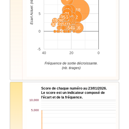
Ecart Actuel. (nb. tirages)
48
12
18
21
31
5
35
55
15
22
19
38
17
1
26
20
30
28
4
51
10
52
11
33
42
44
54
2
29
45
8
36
6
16
7
9
0
-5
40
20
0
Fréquence de sortie décroissante.
(nb. tirages)
Score de chaque numéro au 23/01/2026.
Le score est un indicateur composé de
l'écart et de la fréquence.
10,000
5,000