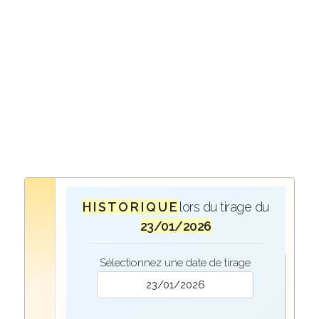
H I S T O R I Q U E
lors du tirage du
23/01/2026
Sélectionnez une date de tirage