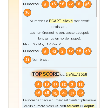
5
16
18
22
6
56
Numéros :
36
Numéros à
ECART élevé
par écart
croissant.
Les numéros qui ne sont pas sortis depuis
longtemps (en nb. de tirages).
Max :
16
/ Moy :
2
/ Min :
0
5
43
3
12
18
48
Numéros :
21
Numéros :
TOP SCORE
du
23/01/2026
5
18
43
22
3
12
16
48
15
21
31
20
Le score de chaque numéro est d'autant plus élevé
qu'un numéro n'est PAS sorti
souvent
NI
depuis