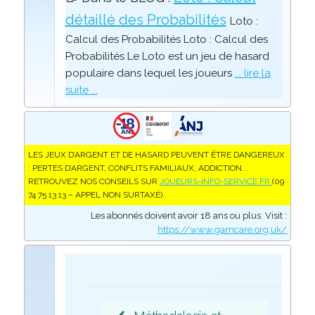
détaillé des Probabilités
Loto :
Calcul des Probabilités Loto : Calcul des
Probabilités Le Loto est un jeu de hasard
populaire dans lequel les joueurs
... lire la
suite ...
LES JEUX D’ARGENT ET DE HASARD PEUVENT ÊTRE DANGEREUX
: PERTES D’ARGENT, CONFLITS FAMILIAUX, ADDICTION...
RETROUVEZ NOS CONSEILS SUR
JOUEURS-INFO-SERVICE.FR
(09
74 75 13 13 – APPEL NON SURTAXÉ).
Les abonnés doivent avoir 18 ans ou plus. Visit :
https://www.gamcare.org.uk/