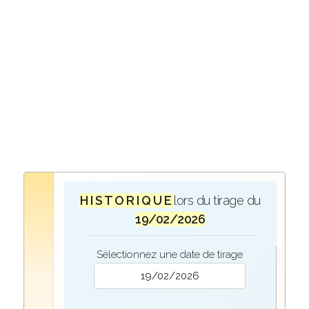
H I S T O R I Q U E
lors du tirage du
19/02/2026
Sélectionnez une date de tirage