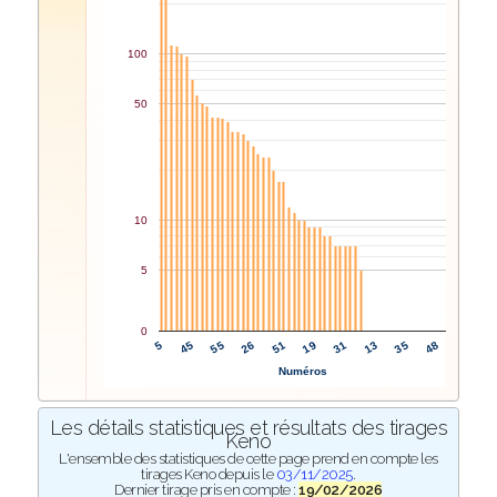
100
50
10
5
0
19
31
5
13
45
35
55
48
26
51
Numéros
Les détails statistiques et résultats des tirages
Keno
L'ensemble des statistiques de cette page prend en compte les
tirages Keno depuis le
03/11/2025
.
Dernier tirage pris en compte :
19/02/2026