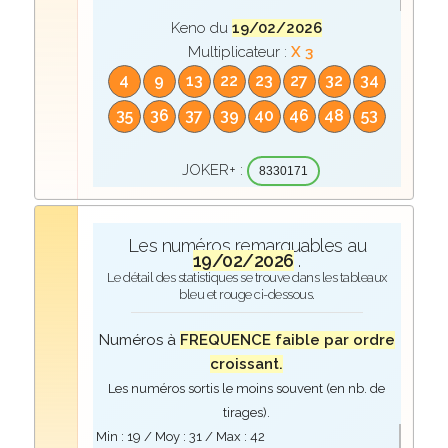
Keno du
19/02/2026
Multiplicateur :
X 3
4
9
13
22
23
27
32
34
35
36
37
39
40
46
48
53
JOKER+ :
8330171
Les numéros remarquables au
19/02/2026
.
Le détail des statistiques se trouve dans les tableaux
bleu et rouge ci-dessous.
Numéros à
FREQUENCE faible par ordre
croissant.
Les numéros sortis le moins souvent (en nb. de
tirages).
Min :
19
/ Moy :
31
/ Max :
42