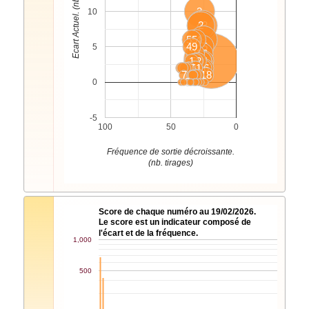
Ecart Actuel. (nb. tirages)
3
10
43
2
55
44
8
49
45
5
21
56
50
1
52
26
29
20
54
6
5
17
24
51
16
15
7
11
18
4
9
0
-5
100
50
0
Fréquence de sortie décroissante.
(nb. tirages)
Score de chaque numéro au 19/02/2026.
Le score est un indicateur composé de
l'écart et de la fréquence.
1,000
500