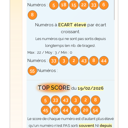
5
18
15
22
33
6
Numéros :
8
Numéros à
ECART élevé
par écart
croissant.
Les numéros qui ne sont pas sortis depuis
longtemps (en nb. de tirages).
Max :
22
/ Moy :
3
/ Min :
0
33
3
2
43
8
44
Numéros :
55
Numéros :
TOP SCORE
du
19/02/2026
5
33
43
3
2
8
45
56
44
6
20
54
Le score de chaque numéro est d'autant plus élevé
qu'un numéro n'est PAS sorti
souvent
NI
depuis