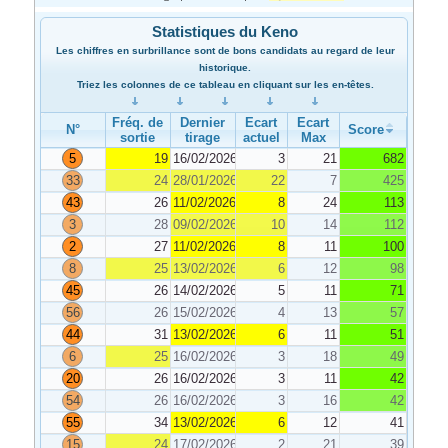
Statistiques du Keno
Les chiffres en surbrillance sont de bons candidats au regard de leur
historique.
Triez les colonnes de ce tableau en cliquant sur les en-têtes.
Fréq. de
Dernier
Ecart
Ecart
N°
Score
sortie
tirage
actuel
Max
5
19
16/02/2026
3
21
682
33
24
28/01/2026
22
7
425
43
26
11/02/2026
8
24
113
3
28
09/02/2026
10
14
112
2
27
11/02/2026
8
11
100
8
25
13/02/2026
6
12
98
45
26
14/02/2026
5
11
71
56
26
15/02/2026
4
13
57
44
31
13/02/2026
6
11
51
6
25
16/02/2026
3
18
49
20
26
16/02/2026
3
11
42
54
26
16/02/2026
3
16
42
55
34
13/02/2026
6
12
41
15
24
17/02/2026
2
21
39