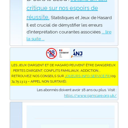
critique sur nos espoirs de
réussite.
Statistiques et Jeux de Hasard
Il est crucial de démystifier les erreurs
d'interprétation courantes associées
... lire
la suite ...
LES JEUX D’ARGENT ET DE HASARD PEUVENT ÊTRE DANGEREUX
: PERTES D’ARGENT, CONFLITS FAMILIAUX, ADDICTION...
RETROUVEZ NOS CONSEILS SUR
JOUEURS-INFO-SERVICE.FR
(09
74 75 13 13 – APPEL NON SURTAXÉ).
Les abonnés doivent avoir 18 ans ou plus. Visit :
https://www.gamcare.org.uk/