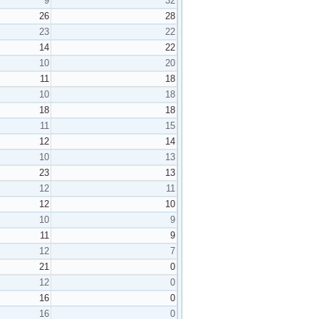
9
32
26
28
23
22
14
22
10
20
11
18
10
18
18
18
11
15
12
14
10
13
23
13
12
11
12
10
10
9
11
9
12
7
21
0
12
0
16
0
16
0