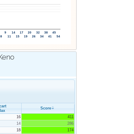
9
14
17
20
32
38
45
8
11
15
19
26
34
41
54
 Keno
cart
Score
Max
16
411
14
286
18
174