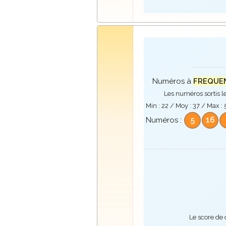
Numéros à
FREQUENC
Les numéros sortis le
Min :
22
/ Moy :
37
/ Max :
5
16
Numéros :
Le score de