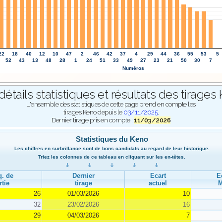
22
18
40
12
10
47
2
46
42
37
4
29
44
36
55
53
5
52
43
13
48
28
1
24
51
33
49
27
23
21
50
30
7
Numéros
détails statistiques et résultats des tirages
L'ensemble des statistiques de cette page prend en compte les
tirages Keno depuis le
03/11/2025
.
Dernier tirage pris en compte :
11/03/2026
Statistiques du Keno
Les chiffres en surbrillance sont de bons candidats au regard de leur historique.
Triez les colonnes de ce tableau en cliquant sur les en-têtes.
q. de
Dernier
Ecart
E
rtie
tirage
actuel
26
01/03/2026
10
32
23/02/2026
16
29
04/03/2026
7