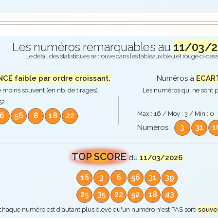
Les numéros remarquables au
11/03/2
Le détail des statistiques se trouve dans les tableaux bleu et rouge ci-des
E faible par ordre croissant.
Numéros à
ECART
 moins souvent (en nb. de tirages).
Les numéros qui ne sont p
52
Max :
16
/ Moy :
3
/ Min :
0
6
56
8
18
22
3
31
1
Numéros :
TOP SCORE
du
11/03/2026
16
3
6
56
31
39
25
35
22
52
18
43
 chaque numéro est d'autant plus élevé qu'un numéro n'est PAS sorti
souve