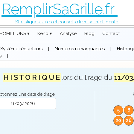
RemplirSaGrille.fr
Statistiques utiles et conseils de mise intelligente.
ROMILLIONS ▾
Keno ▾
Analyse
Blog
Contact
Système réducteurs
|
Numéros remarquables
|
Histori
s
|
H I S T O R I Q U E
lors du tirage du
11/03
ctionnez une date de tirage
5
8
20
26