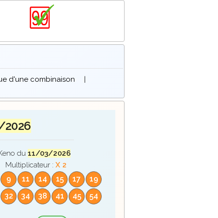
que d'une combinaison
|
/2026
Keno du
11/03/2026
Multiplicateur :
X 2
9
11
14
15
17
19
32
34
38
41
45
54