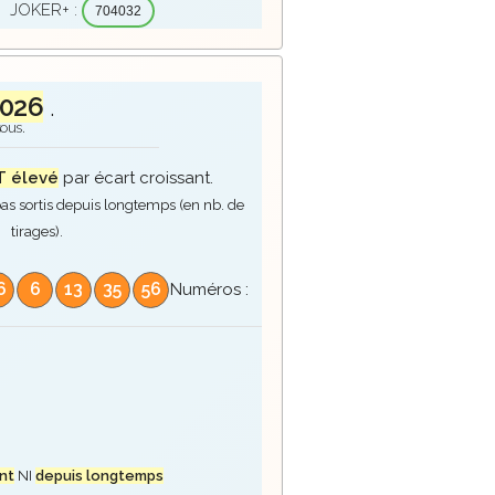
JOKER+ :
704032
026
.
sous.
 élevé
par écart croissant.
as sortis depuis longtemps (en nb. de
tirages).
6
6
13
35
56
Numéros :
nt
NI
depuis longtemps