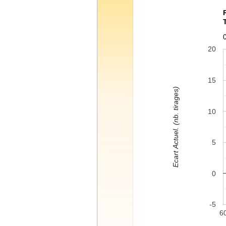
20
15
Ecart Actuel. (nb. tirages)
10
5
0
-5
6