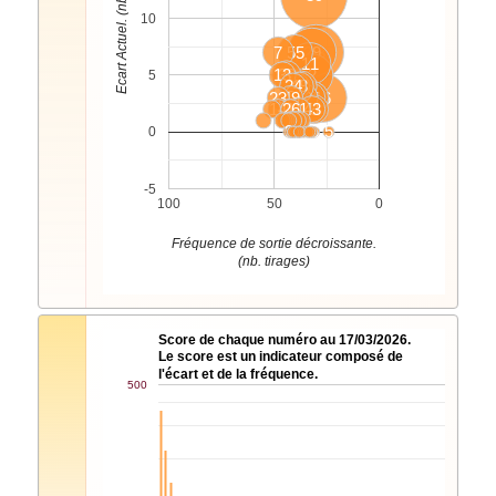
Ecart Actuel. (nb. tirages)
10
7
55
29
33
11
13
30
2
5
24
37
48
35
23
49
32
25
22
54
16
14
26
4
31
43
8
1
9
6
5
0
-5
100
50
0
Fréquence de sortie décroissante.
(nb. tirages)
Score de chaque numéro au 17/03/2026.
Le score est un indicateur composé de
l'écart et de la fréquence.
500