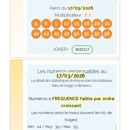
Keno du
17/03/2026
Multiplicateur :
X 2
5
6
9
12
15
18
20
21
42
44
45
47
50
51
52
56
JOKER+ :
4935217
Les numéros remarquables au
17/03/2026
.
Le détail des statistiques se trouve dans les tableaux
bleu et rouge ci-dessous.
Numéros à
FREQUENCE faible par ordre
croissant.
Les numéros sortis le moins souvent (en nb. de
tirages).
Min :
24
/ Moy :
39
/ Max :
55