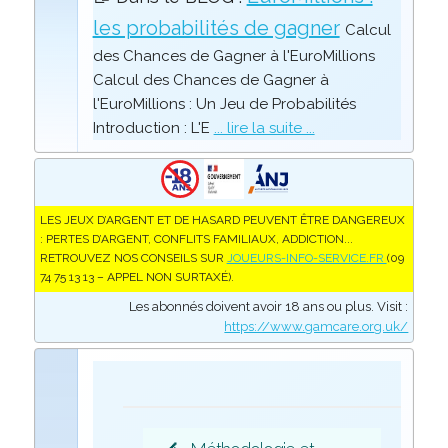
les probabilités de gagner
Calcul
des Chances de Gagner à l'EuroMillions
Calcul des Chances de Gagner à
l'EuroMillions : Un Jeu de Probabilités
Introduction : L'E
... lire la suite ...
LES JEUX D’ARGENT ET DE HASARD PEUVENT ÊTRE DANGEREUX
: PERTES D’ARGENT, CONFLITS FAMILIAUX, ADDICTION...
RETROUVEZ NOS CONSEILS SUR
JOUEURS-INFO-SERVICE.FR
(09
74 75 13 13 – APPEL NON SURTAXÉ).
Les abonnés doivent avoir 18 ans ou plus. Visit :
https://www.gamcare.org.uk/