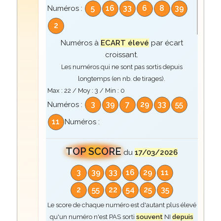
5
16
33
6
8
39
Numéros :
2
Numéros à
ECART élevé
par écart
croissant.
Les numéros qui ne sont pas sortis depuis
longtemps (en nb. de tirages).
Max :
22
/ Moy :
3
/ Min :
0
3
39
7
29
33
55
Numéros :
11
Numéros :
TOP SCORE
du
17/03/2026
3
39
33
16
29
11
2
55
22
54
25
35
Le score de chaque numéro est d'autant plus élevé
qu'un numéro n'est PAS sorti
souvent
NI
depuis