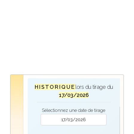
H I S T O R I Q U E
lors du tirage du
17/03/2026
Sélectionnez une date de tirage