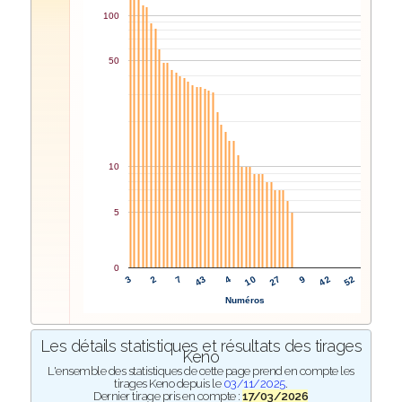
100
50
10
5
0
10
27
3
9
2
42
7
52
43
4
Numéros
Les détails statistiques et résultats des tirages
Keno
L'ensemble des statistiques de cette page prend en compte les
tirages Keno depuis le
03/11/2025
.
Dernier tirage pris en compte :
17/03/2026