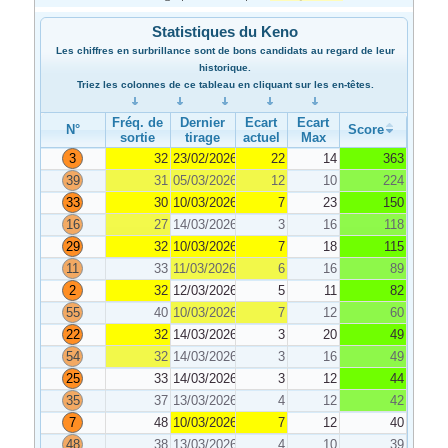
Statistiques du Keno
Les chiffres en surbrillance sont de bons candidats au regard de leur
historique.
Triez les colonnes de ce tableau en cliquant sur les en-têtes.
Fréq. de
Dernier
Ecart
Ecart
N°
Score
sortie
tirage
actuel
Max
3
32
23/02/2026
22
14
363
39
31
05/03/2026
12
10
224
33
30
10/03/2026
7
23
150
16
27
14/03/2026
3
16
118
29
32
10/03/2026
7
18
115
11
33
11/03/2026
6
16
89
2
32
12/03/2026
5
11
82
55
40
10/03/2026
7
12
60
22
32
14/03/2026
3
20
49
54
32
14/03/2026
3
16
49
25
33
14/03/2026
3
12
44
35
37
13/03/2026
4
12
42
7
48
10/03/2026
7
12
40
48
38
13/03/2026
4
10
39