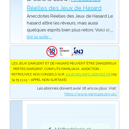
Réelles des Jeux de Hasard
Anecdotes Réelles des Jeux de Hasard Le
hasard attire les rêveurs, mais aussi
quelques esprits bien plus retors. Voici ci
...
lire la suite ...
LES JEUX D’ARGENT ET DE HASARD PEUVENT ÊTRE DANGEREUX
: PERTES D’ARGENT, CONFLITS FAMILIAUX, ADDICTION...
RETROUVEZ NOS CONSEILS SUR
JOUEURS-INFO-SERVICE.FR
(09
74 75 13 13 – APPEL NON SURTAXÉ).
Les abonnés doivent avoir 18 ans ou plus. Visit :
https://www.gamcare.org.uk/