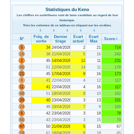
Statistiques du Keno
Les chiffres en surbrillance sont de bons candidats au regard de leur
historique.
Triez les colonnes de ce tableau en cliquant sur les en-têtes.
Fréq. de
Dernier
Ecart
Ecart
N°
Score
sortie
tirage
actuel
Max
5
34
24/04/2026
2
21
714
16
38
21/04/2026
5
16
242
2
45
14/04/2026
12
11
231
45
51
12/04/2026
14
11
178
21
45
17/04/2026
9
16
173
8
41
22/04/2026
4
12
117
11
41
22/04/2026
4
16
117
48
51
18/04/2026
8
10
102
20
40
23/04/2026
3
13
101
24
49
19/04/2026
7
9
100
6
42
23/04/2026
3
18
78
56
43
23/04/2026
3
15
70
47
50
21/04/2026
5
15
67
19
61
18/04/2026
8
18
65