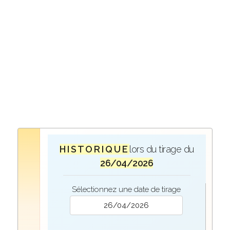
H I S T O R I Q U E
lors du tirage du
26/04/2026
Sélectionnez une date de tirage