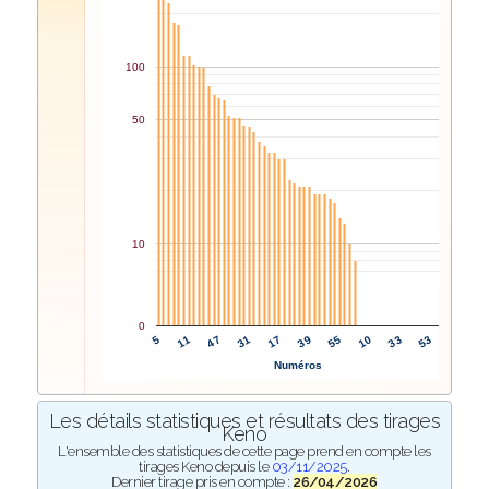
100
50
10
0
39
55
5
10
11
33
47
53
31
17
Numéros
Les détails statistiques et résultats des tirages
Keno
L'ensemble des statistiques de cette page prend en compte les
tirages Keno depuis le
03/11/2025
.
Dernier tirage pris en compte :
26/04/2026