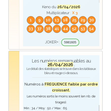
Keno du
26/04/2026
Multiplicateur :
X 3
1
9
10
13
18
25
29
30
33
37
38
41
44
52
53
54
JOKER+ :
5981605
Les numéros remarquables au
26/04/2026
.
Le détail des statistiques se trouve dans les tableaux
bleu et rouge ci-dessous.
Numéros à
FREQUENCE faible par ordre
croissant.
Les numéros sortis le moins souvent (en nb. de
tirages).
Min :
34
/ Moy :
50
/ Max :
65