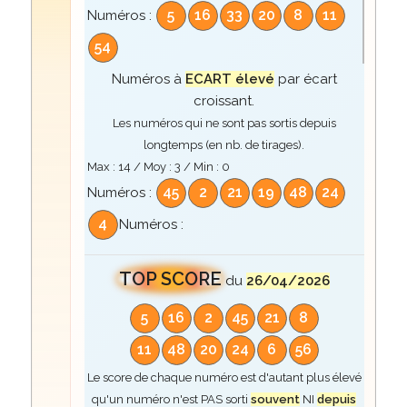
5
16
33
20
8
11
Numéros :
54
Numéros à
ECART élevé
par écart
croissant.
Les numéros qui ne sont pas sortis depuis
longtemps (en nb. de tirages).
Max :
14
/ Moy :
3
/ Min :
0
45
2
21
19
48
24
Numéros :
4
Numéros :
TOP SCORE
du
26/04/2026
5
16
2
45
21
8
11
48
20
24
6
56
Le score de chaque numéro est d'autant plus élevé
qu'un numéro n'est PAS sorti
souvent
NI
depuis