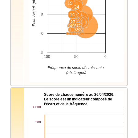
Ecart Actuel. (nb. tirages)
19
48
24
14
51
4
47
16
5
11
8
17
27
40
7
35
36
31
28
56
20
6
26
12
49
46
42
5
32
55
34
43
15
39
22
3
9
1
0
-5
100
50
0
Fréquence de sortie décroissante.
(nb. tirages)
Score de chaque numéro au 26/04/2026.
Le score est un indicateur composé de
l'écart et de la fréquence.
1,000
500