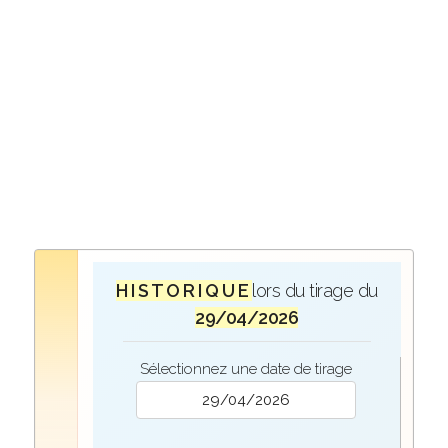
H I S T O R I Q U E
lors du tirage du
29/04/2026
Sélectionnez une date de tirage