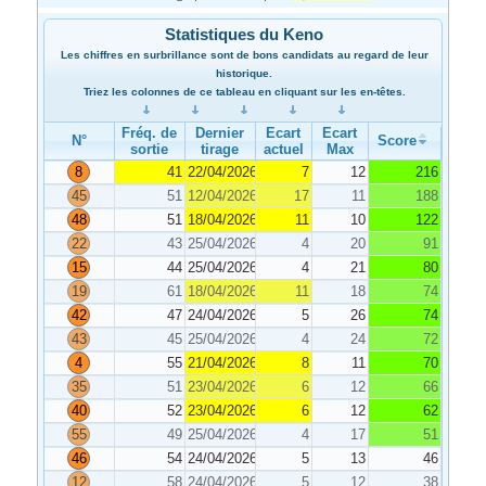
Statistiques du Keno
Les chiffres en surbrillance sont de bons candidats au regard de leur
historique.
Triez les colonnes de ce tableau en cliquant sur les en-têtes.
Fréq. de
Dernier
Ecart
Ecart
N°
Score
sortie
tirage
actuel
Max
8
41
22/04/2026
7
12
216
45
51
12/04/2026
17
11
188
48
51
18/04/2026
11
10
122
22
43
25/04/2026
4
20
91
15
44
25/04/2026
4
21
80
19
61
18/04/2026
11
18
74
42
47
24/04/2026
5
26
74
43
45
25/04/2026
4
24
72
4
55
21/04/2026
8
11
70
35
51
23/04/2026
6
12
66
40
52
23/04/2026
6
12
62
55
49
25/04/2026
4
17
51
46
54
24/04/2026
5
13
46
12
58
24/04/2026
5
12
38