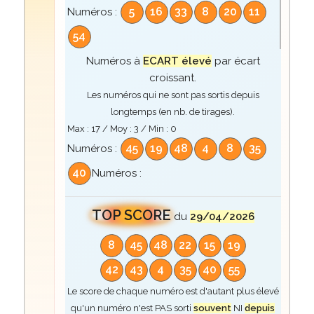
5
16
33
8
20
11
Numéros :
54
Numéros à
ECART élevé
par écart
croissant.
Les numéros qui ne sont pas sortis depuis
longtemps (en nb. de tirages).
Max :
17
/ Moy :
3
/ Min :
0
45
19
48
4
8
35
Numéros :
40
Numéros :
TOP SCORE
du
29/04/2026
8
45
48
22
15
19
42
43
4
35
40
55
Le score de chaque numéro est d'autant plus élevé
qu'un numéro n'est PAS sorti
souvent
NI
depuis