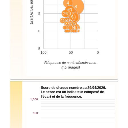
Ecart Actuel. (nb. tirages)
4
8
40
35
26
12
46
42
5
55
43
15
22
41
38
13
30
25
1
27
51
44
7
47
36
39
3
31
37
28
21
34
2
6
33
9
5
0
-5
100
50
0
Fréquence de sortie décroissante.
(nb. tirages)
Score de chaque numéro au 29/04/2026.
Le score est un indicateur composé de
l'écart et de la fréquence.
1,000
500