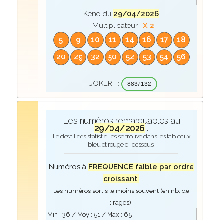
Keno du
29/04/2026
Multiplicateur :
X 2
5
9
10
11
14
16
17
18
20
29
32
50
52
53
54
56
JOKER+ :
8837132
Les numéros remarquables au
29/04/2026
.
Le détail des statistiques se trouve dans les tableaux
bleu et rouge ci-dessous.
Numéros à
FREQUENCE faible par ordre
croissant.
Les numéros sortis le moins souvent (en nb. de
tirages).
Min :
36
/ Moy :
51
/ Max :
65