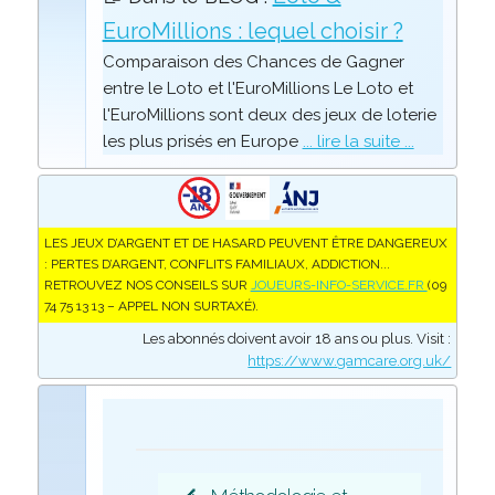
EuroMillions : lequel choisir ?
Comparaison des Chances de Gagner
entre le Loto et l'EuroMillions Le Loto et
l'EuroMillions sont deux des jeux de loterie
les plus prisés en Europe
... lire la suite ...
LES JEUX D’ARGENT ET DE HASARD PEUVENT ÊTRE DANGEREUX
: PERTES D’ARGENT, CONFLITS FAMILIAUX, ADDICTION...
RETROUVEZ NOS CONSEILS SUR
JOUEURS-INFO-SERVICE.FR
(09
74 75 13 13 – APPEL NON SURTAXÉ).
Les abonnés doivent avoir 18 ans ou plus. Visit :
https://www.gamcare.org.uk/