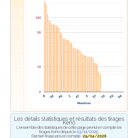
100
50
10
0
2
37
8
10
42
20
46
54
1
47
Numéros
Les détails statistiques et résultats des tirages
Keno
L'ensemble des statistiques de cette page prend en compte les
tirages Keno depuis le
03/11/2025
.
Dernier tirage pris en compte :
29/04/2026