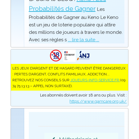
Probabilités de Gagner
Les
Probabilités de Gagner au Keno Le Keno
est un jeu de loterie populaire qui attire
des millions de joueurs à travers le monde.
Avec ses règles s
... lire la suite ...
LES JEUX D’ARGENT ET DE HASARD PEUVENT ÊTRE DANGEREUX
: PERTES D’ARGENT, CONFLITS FAMILIAUX, ADDICTION...
RETROUVEZ NOS CONSEILS SUR
JOUEURS-INFO-SERVICE.FR
(09
74 75 13 13 – APPEL NON SURTAXÉ).
Les abonnés doivent avoir 18 ans ou plus. Visit :
https://www.gamcare.org.uk/