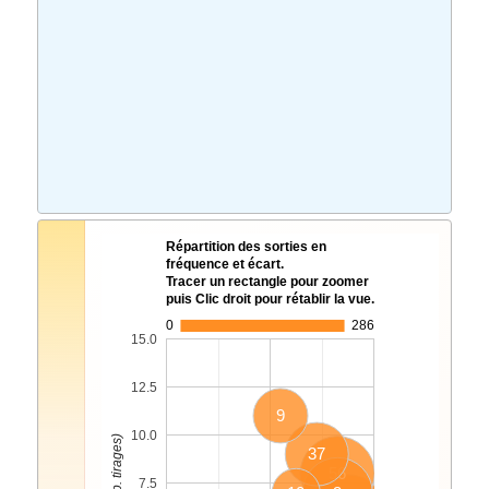
Répartition des sorties en
fréquence et écart.
Tracer un rectangle pour zoomer
puis Clic droit pour rétablir la vue.
0
286
15.0
12.5
9
10.0
37
56
7.5