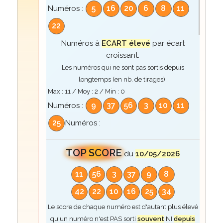
5
16
20
6
8
11
Numéros :
22
Numéros à
ECART élevé
par écart
croissant.
Les numéros qui ne sont pas sortis depuis
longtemps (en nb. de tirages).
Max :
11
/ Moy :
2
/ Min :
0
9
37
56
3
10
11
Numéros :
25
Numéros :
TOP SCORE
du
10/05/2026
11
56
3
37
9
8
42
22
10
16
25
34
Le score de chaque numéro est d'autant plus élevé
qu'un numéro n'est PAS sorti
souvent
NI
depuis