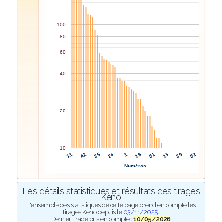
100
80
60
40
20
10
18
51
11
15
42
39
35
52
26
1
Numéros
Les détails statistiques et résultats des tirages
Keno
L'ensemble des statistiques de cette page prend en compte les
tirages Keno depuis le
03/11/2025
.
Dernier tirage pris en compte :
10/05/2026