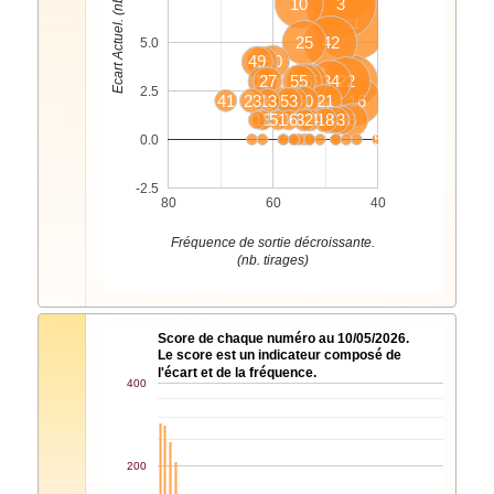
Ecart Actuel. (nb. tirages)
10
3
11
25
42
5.0
49
26
30
12
27
55
36
35
34
22
8
2.5
41
23
13
4
53
1
40
21
16
14
19
51
46
32
24
18
2
43
33
6
7
5
0.0
-2.5
80
60
40
Fréquence de sortie décroissante.
(nb. tirages)
Score de chaque numéro au 10/05/2026.
Le score est un indicateur composé de
l'écart et de la fréquence.
400
200