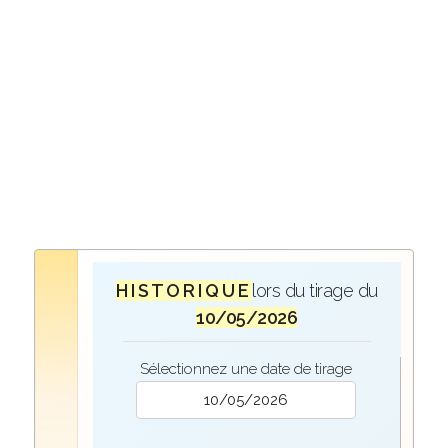
H I S T O R I Q U E
lors du tirage du
10/05/2026
Sélectionnez une date de tirage