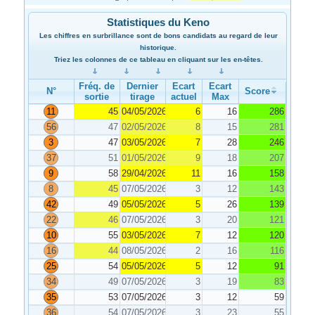
Statistiques du Keno
Les chiffres en surbrillance sont de bons candidats au regard de leur
historique.
Triez les colonnes de ce tableau en cliquant sur les en-têtes.
Fréq. de
Dernier
Ecart
Ecart
N°
Score
sortie
tirage
actuel
Max
11
45
04/05/2026
6
16
286
56
47
02/05/2026
8
15
281
3
47
03/05/2026
7
28
246
37
51
01/05/2026
9
18
207
9
58
29/04/2026
11
16
158
8
45
07/05/2026
3
12
143
42
49
05/05/2026
5
26
139
22
46
07/05/2026
3
20
121
10
55
03/05/2026
7
12
120
16
44
08/05/2026
2
16
116
25
54
05/05/2026
5
12
91
34
49
07/05/2026
3
19
83
35
53
07/05/2026
3
12
59
36
54
07/05/2026
3
23
55