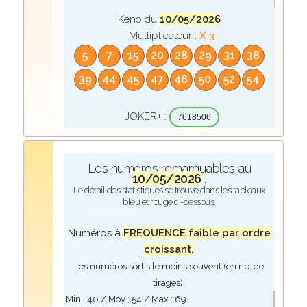
Keno du
10/05/2026
Multiplicateur :
X 3
5
7
15
20
28
29
31
38
39
44
45
47
48
50
52
54
JOKER+ :
7618506
Les numéros remarquables au
10/05/2026
.
Le détail des statistiques se trouve dans les tableaux
bleu et rouge ci-dessous.
Numéros à
FREQUENCE faible par ordre
croissant.
Les numéros sortis le moins souvent (en nb. de
tirages).
Min :
40
/ Moy :
54
/ Max :
69