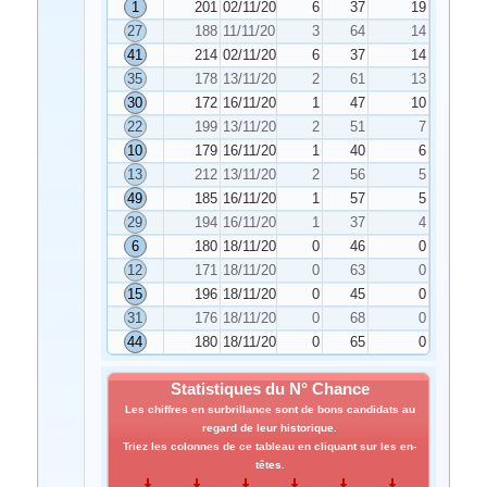
1
201
02/11/2019
6
37
19
27
188
11/11/2019
3
64
14
41
214
02/11/2019
6
37
14
35
178
13/11/2019
2
61
13
30
172
16/11/2019
1
47
10
22
199
13/11/2019
2
51
7
10
179
16/11/2019
1
40
6
13
212
13/11/2019
2
56
5
49
185
16/11/2019
1
57
5
29
194
16/11/2019
1
37
4
6
180
18/11/2019
0
46
0
12
171
18/11/2019
0
63
0
15
196
18/11/2019
0
45
0
31
176
18/11/2019
0
68
0
44
180
18/11/2019
0
65
0
Statistiques du N° Chance
Les chiffres en surbrillance sont de bons candidats au
regard de leur historique.
Triez les colonnes de ce tableau en cliquant sur les en-
têtes.