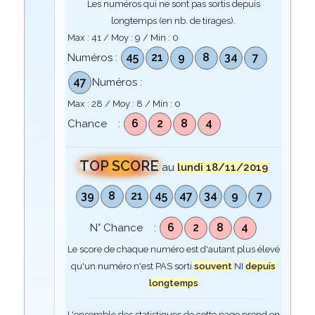
Les numéros qui ne sont pas sortis depuis
longtemps (en nb. de tirages).
Max :
41
/ Moy :
9
/ Min :
0
45
21
9
8
34
7
Numéros :
47
Numéros :
Max :
28
/ Moy :
8
/ Min :
0
6
2
8
4
Chance :
TOP SCORE
au
lundi 18/11/2019
39
8
21
45
47
34
9
7
6
2
8
4
N° Chance :
Le score de chaque numéro est d'autant plus élevé
qu'un numéro n'est PAS sorti
souvent
NI
depuis
longtemps
L'ensemble des statistiques de cette page prend en