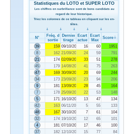
Statistiques du LOTO et SUPER LOTO
Les chiffres en surbrillance sont de bons candidats au
regard de leur historique.
Triez les colonnes de ce tableau en cliquant sur les en-
têtes.
Fréq. de
Dernier
Ecart
Ecart
N°
Score
sortie
tirage
actuel
Max
39
159
09/10/2019
16
60
1951
8
162
21/09/2019
24
59
791
21
174
02/09/2019
33
51
278
45
179
14/08/2019
41
75
263
47
169
30/09/2019
20
69
244
34
173
23/09/2019
23
94
206
9
181
13/09/2019
28
45
164
7
178
25/09/2019
22
53
148
5
171
16/10/2019
13
47
134
42
163
06/11/2019
5
55
133
48
167
30/10/2019
7
61
104
32
174
19/10/2019
12
65
101
4
181
07/10/2019
17
46
100
37
182
12/10/2019
15
77
84