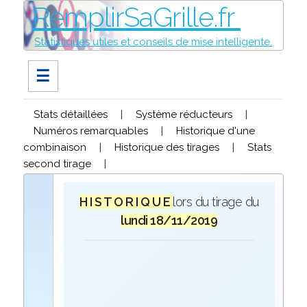
RemplirSaGrille.fr
Statistiques utiles et conseils de mise intelligente.
☰
Stats détaillées
|
Système réducteurs
|
Numéros remarquables
|
Historique d'une
combinaison
|
Historique des tirages
|
Stats
second tirage
|
H I S T O R I Q U E
lors du tirage du
lundi 18/11/2019