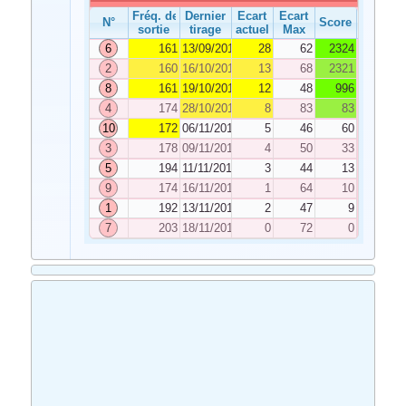
Fréq. de
Dernier
Ecart
Ecart
N°
Score
sortie
tirage
actuel
Max
6
161
13/09/2019
28
62
2324
2
160
16/10/2019
13
68
2321
8
161
19/10/2019
12
48
996
4
174
28/10/2019
8
83
83
10
172
06/11/2019
5
46
60
3
178
09/11/2019
4
50
33
5
194
11/11/2019
3
44
13
9
174
16/11/2019
1
64
10
1
192
13/11/2019
2
47
9
7
203
18/11/2019
0
72
0