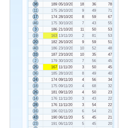
38
189
05/10/2019
18
36
78
11
175
26/10/2019
9
49
71
17
174
28/10/2019
8
59
67
46
175
30/10/2019
7
43
55
3
186
21/10/2019
11
50
53
19
163
13/11/2019
2
81
53
20
182
26/10/2019
9
59
51
40
186
23/10/2019
10
52
48
33
187
23/10/2019
10
35
47
2
179
30/10/2019
7
56
45
25
167
11/11/2019
3
50
45
36
185
28/10/2019
8
49
40
24
174
09/11/2019
4
56
34
18
175
09/11/2019
4
68
32
26
181
09/11/2019
4
50
23
14
176
11/11/2019
3
43
22
28
176
11/11/2019
3
54
22
16
196
02/11/2019
6
54
21
43
190
06/11/2019
5
45
21
23
191
06/11/2019
5
45
20