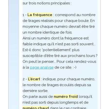
sur trois notions principales :
1 -
La fréquence
: correspond au nombre
de tirages réalisés pour chaque boule. En
moyenne chaque numéro devrait être tiré
un nombre identique de fois.
Ainsi un numéro dont la fréquence est
faible indique qu'il n'est pas sorti souvent...
Est-il donc 'potentiellement' plus
susceptible d'être tiré aux prochains tours ?
On peut le penser... Pour cela rendez-vous
à la
page analyse
de ce site. :-)
2 -
L'écart
: indique, pour chaque numéro,
le nombre de tirages écoulés depuis sa
dernière sortie.
On parle aussi de
numéro froid
lorsqu'il
n'est pas sorti depuis longtemps et de
numéro chaud
dans le cas contraire.