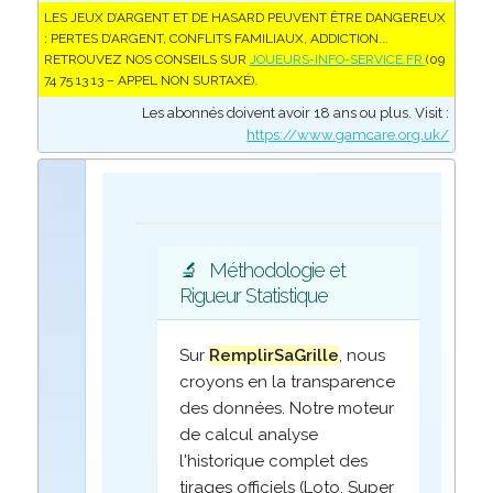
LES JEUX D’ARGENT ET DE HASARD PEUVENT ÊTRE DANGEREUX
: PERTES D’ARGENT, CONFLITS FAMILIAUX, ADDICTION...
RETROUVEZ NOS CONSEILS SUR
JOUEURS-INFO-SERVICE.FR
(09
74 75 13 13 – APPEL NON SURTAXÉ).
Les abonnés doivent avoir 18 ans ou plus. Visit :
https://www.gamcare.org.uk/
🔬
Méthodologie et
Rigueur Statistique
Sur
RemplirSaGrille
, nous
croyons en la transparence
des données. Notre moteur
de calcul analyse
l'historique complet des
tirages officiels (Loto, Super