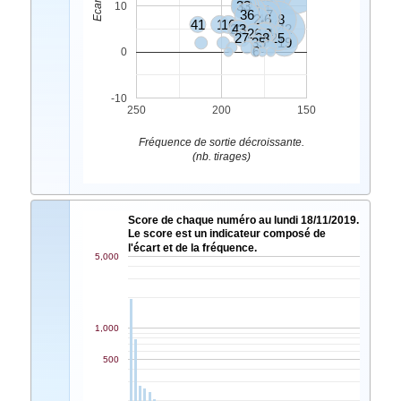
3
33
40
10
20
11
36
17
2
46
48
41
1
16
23
43
42
26
18
24
27
14
28
25
35
19
6
0
-10
250
200
150
Fréquence de sortie décroissante.
(nb. tirages)
Score de chaque numéro au lundi 18/11/2019.
Le score est un indicateur composé de
l'écart et de la fréquence.
5,000
1,000
500