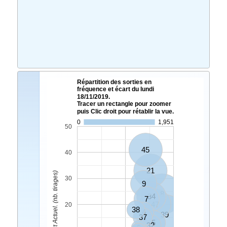
Répartition des sorties en
fréquence et écart du lundi
18/11/2019.
Tracer un rectangle pour zoomer
puis Clic droit pour rétablir la vue.
0
1,951
50
45
40
21
Ecart Actuel. (nb. tirages)
30
9
8
34
7
47
20
38
4
39
37
5
32