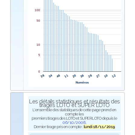
100
50
10
5
0
20
11
48
34
39
12
10
27
28
36
Numéros
Les détails statistiques et résultats des
tirages LOTO et SUPER LOTO
L'ensemble des statistiques de cette page prend en
compte les
premiers tirages des LOTO et SUPERLOTO depuis le
06/10/2008
.
Dernier tirage pris en compte :
lundi 18/11/2019