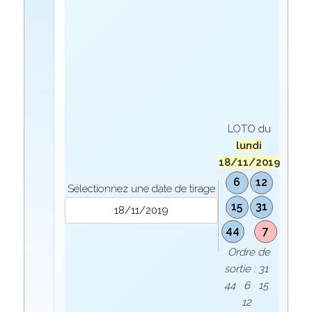
LOTO du
lundi
18/11/2019
6
12
Sélectionnez une date de tirage
15
31
44
7
Ordre de
sortie : 31
44 6 15
12