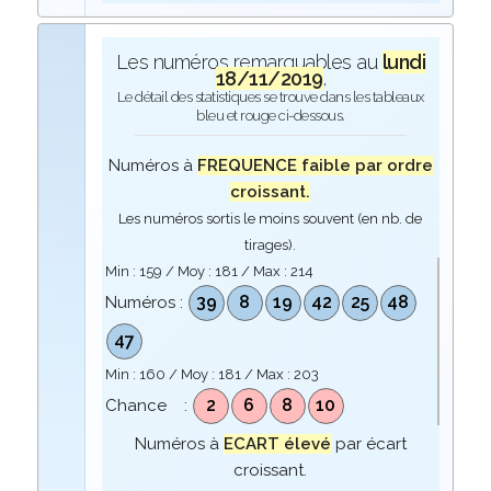
Les numéros remarquables au
lundi
18/11/2019
.
Le détail des statistiques se trouve dans les tableaux
bleu et rouge ci-dessous.
Numéros à
FREQUENCE faible par ordre
croissant.
Les numéros sortis le moins souvent (en nb. de
tirages).
Min :
159
/ Moy :
181
/ Max :
214
39
8
19
42
25
48
Numéros :
47
Min :
160
/ Moy :
181
/ Max :
203
2
6
8
10
Chance :
Numéros à
ECART élevé
par écart
croissant.