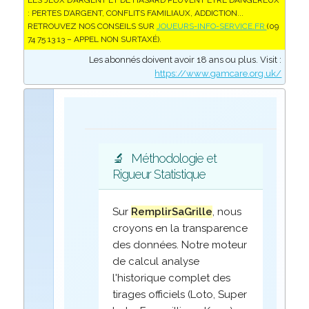
LES JEUX D’ARGENT ET DE HASARD PEUVENT ÊTRE DANGEREUX
: PERTES D’ARGENT, CONFLITS FAMILIAUX, ADDICTION...
RETROUVEZ NOS CONSEILS SUR
JOUEURS-INFO-SERVICE.FR
(09
74 75 13 13 – APPEL NON SURTAXÉ).
Les abonnés doivent avoir 18 ans ou plus. Visit :
https://www.gamcare.org.uk/
🔬
Méthodologie et
Rigueur Statistique
Sur
RemplirSaGrille
, nous
croyons en la transparence
des données. Notre moteur
de calcul analyse
l'historique complet des
tirages officiels (Loto, Super