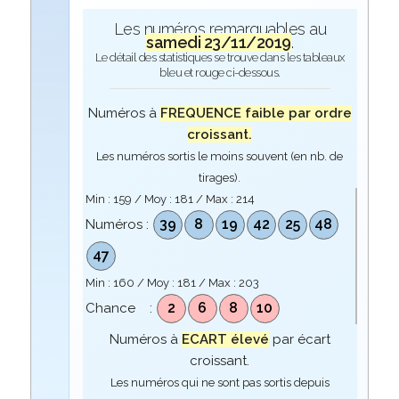
Les numéros remarquables au
samedi 23/11/2019
.
Le détail des statistiques se trouve dans les tableaux
bleu et rouge ci-dessous.
Numéros à
FREQUENCE faible par ordre
croissant.
Les numéros sortis le moins souvent (en nb. de
tirages).
Min :
159
/ Moy :
181
/ Max :
214
39
8
19
42
25
48
Numéros :
47
Min :
160
/ Moy :
181
/ Max :
203
2
6
8
10
Chance :
Numéros à
ECART élevé
par écart
croissant.
Les numéros qui ne sont pas sortis depuis