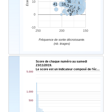
20
11
36
17
10
2
46
48
41
1
16
43
42
26
18
24
14
25
35
19
49
10
44
6
31
12
7
4
9
0
-10
250
200
150
Fréquence de sortie décroissante.
(nb. tirages)
Score de chaque numéro au samedi
23/11/2019.
Le score est un indicateur composé de l'éc…
5,000
1,000
500