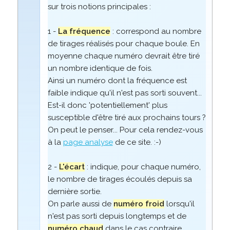
sur trois notions principales :
1 -
La fréquence
: correspond au nombre
de tirages réalisés pour chaque boule. En
moyenne chaque numéro devrait être tiré
un nombre identique de fois.
Ainsi un numéro dont la fréquence est
faible indique qu'il n'est pas sorti souvent...
Est-il donc 'potentiellement' plus
susceptible d'être tiré aux prochains tours ?
On peut le penser... Pour cela rendez-vous
à la
page analyse
de ce site. :-)
2 -
L'écart
: indique, pour chaque numéro,
le nombre de tirages écoulés depuis sa
dernière sortie.
On parle aussi de
numéro froid
lorsqu'il
n'est pas sorti depuis longtemps et de
numéro chaud
dans le cas contraire.