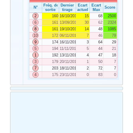
Fréq. de
Dernier
Ecart
Ecart
N°
Score
sortie
tirage
actuel
Max
2
160
16/10/2019
15
68
2500
6
161
13/09/2019
30
62
2324
8
161
19/10/2019
14
48
1085
10
172
06/11/2019
7
46
79
9
174
16/11/2019
3
64
29
5
194
11/11/2019
5
44
21
1
192
13/11/2019
4
47
18
3
179
20/11/2019
1
50
7
7
203
18/11/2019
2
72
7
4
175
23/11/2019
0
83
0