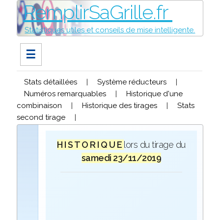
RemplirSaGrille.fr
Statistiques utiles et conseils de mise intelligente.
☰
Stats détaillées
|
Système réducteurs
|
Numéros remarquables
|
Historique d'une
combinaison
|
Historique des tirages
|
Stats
second tirage
|
H I S T O R I Q U E
lors du tirage du
samedi 23/11/2019