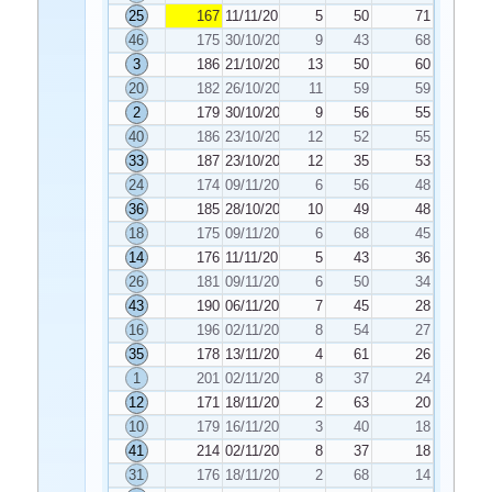
25
167
11/11/2019
5
50
71
46
175
30/10/2019
9
43
68
3
186
21/10/2019
13
50
60
20
182
26/10/2019
11
59
59
2
179
30/10/2019
9
56
55
40
186
23/10/2019
12
52
55
33
187
23/10/2019
12
35
53
24
174
09/11/2019
6
56
48
36
185
28/10/2019
10
49
48
18
175
09/11/2019
6
68
45
14
176
11/11/2019
5
43
36
26
181
09/11/2019
6
50
34
43
190
06/11/2019
7
45
28
16
196
02/11/2019
8
54
27
35
178
13/11/2019
4
61
26
1
201
02/11/2019
8
37
24
12
171
18/11/2019
2
63
20
10
179
16/11/2019
3
40
18
41
214
02/11/2019
8
37
18
31
176
18/11/2019
2
68
14