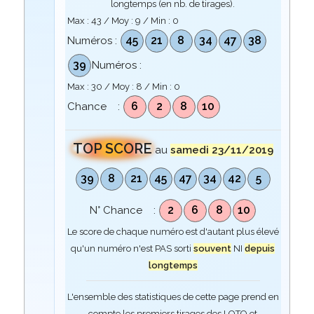
longtemps (en nb. de tirages).
Max :
43
/ Moy :
9
/ Min :
0
45
21
8
34
47
38
Numéros :
39
Numéros :
Max :
30
/ Moy :
8
/ Min :
0
6
2
8
10
Chance :
TOP SCORE
au
samedi 23/11/2019
39
8
21
45
47
34
42
5
2
6
8
10
N° Chance :
Le score de chaque numéro est d'autant plus élevé
qu'un numéro n'est PAS sorti
souvent
NI
depuis
longtemps
L'ensemble des statistiques de cette page prend en
compte les premiers tirages des LOTO et