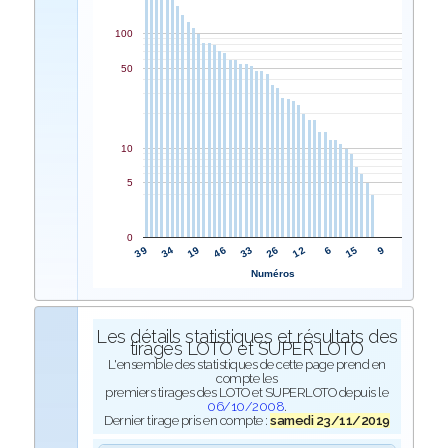
100
50
10
5
0
33
46
19
34
39
9
15
6
12
26
Numéros
Les détails statistiques et résultats des
tirages LOTO et SUPER LOTO
L'ensemble des statistiques de cette page prend en
compte les
premiers tirages des LOTO et SUPERLOTO depuis le
06/10/2008
.
Dernier tirage pris en compte :
samedi 23/11/2019