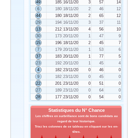
49
185
16/11/2019
3
57
14
6
180
18/11/2019
2
46
12
44
180
18/11/2019
2
65
12
29
194
16/11/2019
3
37
11
13
212
13/11/2019
4
56
10
30
173
20/11/2019
1
47
9
15
196
18/11/2019
2
45
7
7
179
20/11/2019
1
53
6
37
183
20/11/2019
1
77
5
23
192
20/11/2019
1
45
4
4
182
23/11/2019
0
46
0
9
182
23/11/2019
0
45
0
22
201
23/11/2019
0
51
0
27
189
23/11/2019
0
64
0
28
177
23/11/2019
0
54
0
Statistiques du N° Chance
Les chiffres en surbrillance sont de bons candidats au
regard de leur historique.
Triez les colonnes de ce tableau en cliquant sur les en-
têtes.