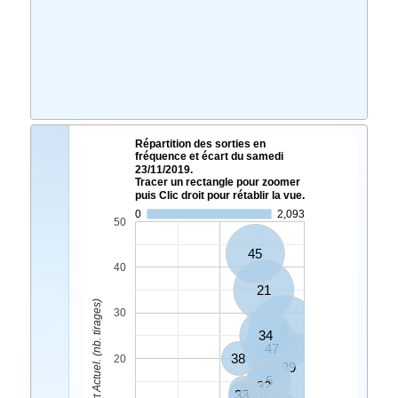
Répartition des sorties en
fréquence et écart du samedi
23/11/2019.
Tracer un rectangle pour zoomer
puis Clic droit pour rétablir la vue.
0
2,093
50
45
40
21
Ecart Actuel. (nb. tirages)
30
8
34
47
38
20
39
5
32
3
33
40