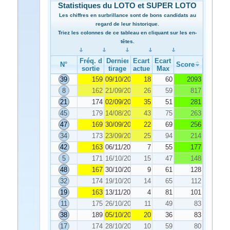
Statistiques du LOTO et SUPER LOTO
Les chiffres en surbrillance sont de bons candidats au
regard de leur historique.
Triez les colonnes de ce tableau en cliquant sur les en-
têtes.
Fréq. de
Dernier
Ecart
Ecart
N°
Score
sortie
tirage
actuel
Max
39
159
09/10/2019
18
60
2093
8
162
21/09/2019
26
59
817
21
174
02/09/2019
35
51
281
45
179
14/08/2019
43
75
263
47
169
30/09/2019
22
69
256
34
173
23/09/2019
25
94
214
42
163
06/11/2019
7
55
177
5
171
16/10/2019
15
47
148
48
167
30/10/2019
9
61
128
32
174
19/10/2019
14
65
112
19
163
13/11/2019
4
81
101
11
175
26/10/2019
11
49
83
38
189
05/10/2019
20
36
83
17
174
28/10/2019
10
59
80