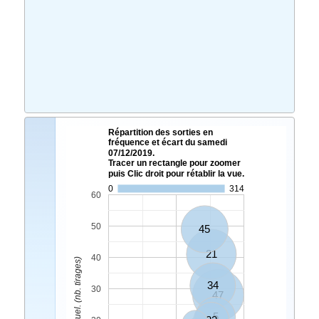
Répartition des sorties en
fréquence et écart du samedi
07/12/2019.
Tracer un rectangle pour zoomer
puis Clic droit pour rétablir la vue.
0
314
60
50
45
21
40
Ecart Actuel. (nb. tirages)
34
30
47
5