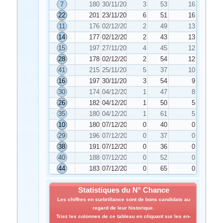
7
180
30/11/2019
3
53
16
22
201
23/11/2019
6
51
16
11
176
02/12/2019
2
49
13
14
177
02/12/2019
2
43
13
15
197
27/11/2019
4
45
12
28
178
02/12/2019
2
54
12
41
215
25/11/2019
5
37
10
16
197
30/11/2019
3
54
9
30
174
04/12/2019
1
47
8
26
182
04/12/2019
1
50
5
35
180
04/12/2019
1
61
5
10
180
07/12/2019
0
40
0
29
196
07/12/2019
0
37
0
38
191
07/12/2019
0
36
0
40
188
07/12/2019
0
52
0
44
183
07/12/2019
0
65
0
Statistiques du N° Chance
Les chiffres en surbrillance sont de bons candidats au
regard de leur historique.
Triez les colonnes de ce tableau en cliquant sur les en-