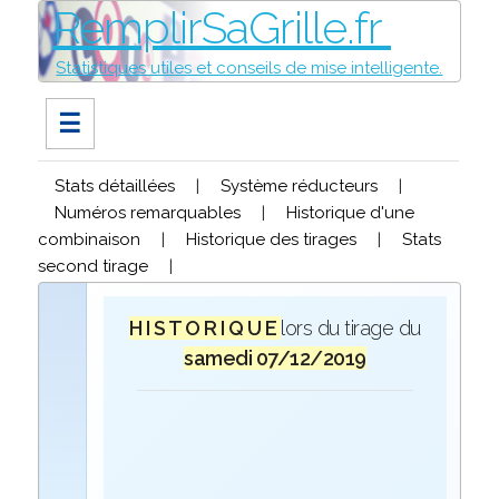
RemplirSaGrille.fr
Statistiques utiles et conseils de mise intelligente.
☰
Stats détaillées
|
Système réducteurs
|
Numéros remarquables
|
Historique d'une
combinaison
|
Historique des tirages
|
Stats
second tirage
|
H I S T O R I Q U E
lors du tirage du
samedi 07/12/2019