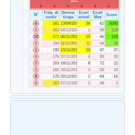
têtes.
Fréq. de
Dernier
Ecart
Ecart
N°
Score
sortie
tirage
actuel
Max
6
161
13/09/2019
36
62
5000
2
161
04/12/2019
1
68
139
10
172
06/11/2019
13
46
129
5
194
11/11/2019
11
44
38
1
192
13/11/2019
10
47
37
4
176
27/11/2019
4
83
30
7
203
18/11/2019
8
72
22
3
180
30/11/2019
3
50
18
9
175
02/12/2019
2
64
16
8
163
07/12/2019
0
48
0