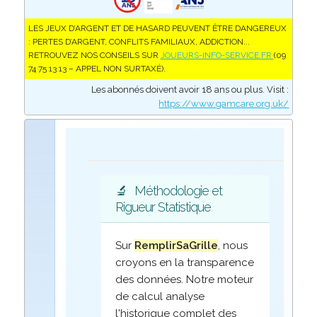
LES JEUX D’ARGENT ET DE HASARD PEUVENT ÊTRE DANGEREUX
: PERTES D’ARGENT, CONFLITS FAMILIAUX, ADDICTION...
RETROUVEZ NOS CONSEILS SUR
JOUEURS-INFO-SERVICE.FR
(09
74 75 13 13 – APPEL NON SURTAXÉ).
Les abonnés doivent avoir 18 ans ou plus. Visit :
https://www.gamcare.org.uk/
🔬
Méthodologie et
Rigueur Statistique
Sur
RemplirSaGrille
, nous
croyons en la transparence
des données. Notre moteur
de calcul analyse
l'historique complet des