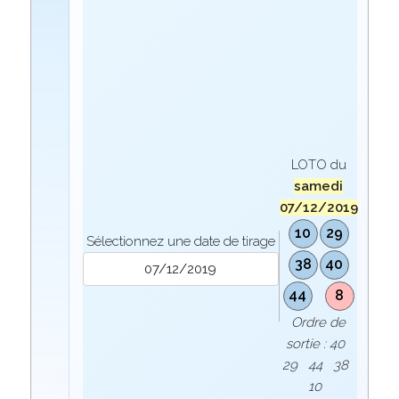
LOTO du
samedi
07/12/2019
10
29
Sélectionnez une date de tirage
38
40
44
8
Ordre de
sortie : 40
29 44 38
10