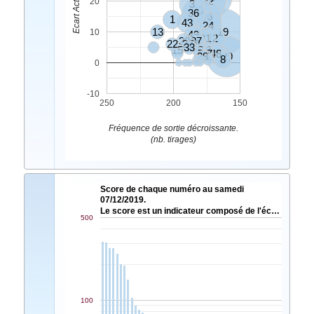
32
20
3
20
36
46
1
43
24
13
19
10
49
6
31
12
23
37
22
27
4
9
33
15
2
18
7
17
25
48
28
14
11
42
39
8
0
-10
250
200
150
Fréquence de sortie décroissante.
(nb. tirages)
Score de chaque numéro au samedi
07/12/2019.
Le score est un indicateur composé de l'éc…
500
100