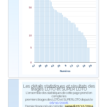
50
10
5
0
25
43
20
39
47
29
16
11
13
8
Numéros
Les détails statistiques et résultats des
tirages LOTO et SUPER LOTO
L'ensemble des statistiques de cette page prend en
compte les
premiers tirages des LOTO et SUPERLOTO depuis le
06/10/2008
.
Dernier tirage pris en compte :
samedi 07/12/2019