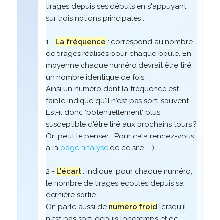
tirages depuis ses débuts en s'appuyant
sur trois notions principales :
1 -
La fréquence
: correspond au nombre
de tirages réalisés pour chaque boule. En
moyenne chaque numéro devrait être tiré
un nombre identique de fois.
Ainsi un numéro dont la fréquence est
faible indique qu'il n'est pas sorti souvent...
Est-il donc 'potentiellement' plus
susceptible d'être tiré aux prochains tours ?
On peut le penser... Pour cela rendez-vous
à la
page analyse
de ce site. :-)
2 -
L'écart
: indique, pour chaque numéro,
le nombre de tirages écoulés depuis sa
dernière sortie.
On parle aussi de
numéro froid
lorsqu'il
n'est pas sorti depuis longtemps et de