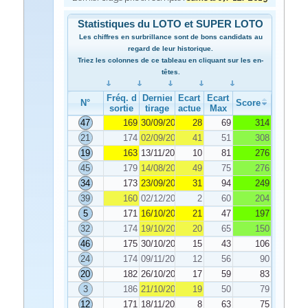
Statistiques du LOTO et SUPER LOTO
Les chiffres en surbrillance sont de bons candidats au
regard de leur historique.
Triez les colonnes de ce tableau en cliquant sur les en-
têtes.
Fréq. de
Dernier
Ecart
Ecart
N°
Score
sortie
tirage
actuel
Max
47
169
30/09/2019
28
69
314
21
174
02/09/2019
41
51
308
19
163
13/11/2019
10
81
276
45
179
14/08/2019
49
75
276
34
173
23/09/2019
31
94
249
39
160
02/12/2019
2
60
204
5
171
16/10/2019
21
47
197
32
174
19/10/2019
20
65
150
46
175
30/10/2019
15
43
106
24
174
09/11/2019
12
56
90
20
182
26/10/2019
17
59
83
3
186
21/10/2019
19
50
79
12
171
18/11/2019
8
63
75