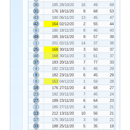
36
185
28/10/2019
16
49
69
31
176
18/11/2019
8
68
53
43
190
06/11/2019
13
45
47
42
164
02/12/2019
2
55
44
6
180
18/11/2019
8
46
43
49
185
16/11/2019
9
57
39
1
201
02/11/2019
14
37
38
25
168
30/11/2019
3
50
37
48
168
30/11/2019
3
61
37
37
183
20/11/2019
7
77
33
4
182
23/11/2019
6
46
29
9
182
23/11/2019
6
45
29
8
163
04/12/2019
1
59
28
18
176
27/11/2019
4
68
27
23
192
20/11/2019
7
45
24
27
189
23/11/2019
6
64
23
2
180
27/11/2019
4
56
21
13
212
13/11/2019
10
56
21
17
175
30/11/2019
3
59
21
33
188
25/11/2019
5
35
19