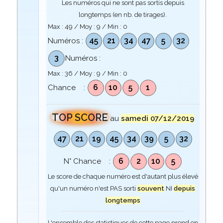
Les numéros qui ne sont pas sortis depuis
longtemps (en nb. de tirages).
Max :
49
/ Moy :
9
/ Min :
0
45
21
34
47
5
32
Numéros :
3
Numéros :
Max :
36
/ Moy :
9
/ Min :
0
6
10
5
1
Chance :
TOP SCORE
au
samedi 07/12/2019
47
21
19
45
34
39
5
32
6
2
10
5
N° Chance :
Le score de chaque numéro est d'autant plus élevé
qu'un numéro n'est PAS sorti
souvent
NI
depuis
longtemps
L'ensemble des statistiques de cette page prend en