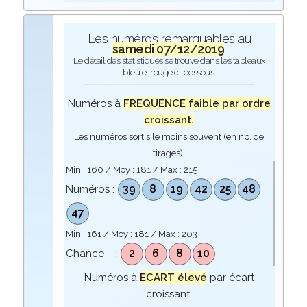
Les numéros remarquables au
samedi 07/12/2019
.
Le détail des statistiques se trouve dans les tableaux
bleu et rouge ci-dessous.
Numéros à
FREQUENCE faible par ordre
croissant.
Les numéros sortis le moins souvent (en nb. de
tirages).
Min :
160
/ Moy :
181
/ Max :
215
39
8
19
42
25
48
Numéros :
47
Min :
161
/ Moy :
181
/ Max :
203
2
6
8
10
Chance :
Numéros à
ECART élevé
par écart
croissant.