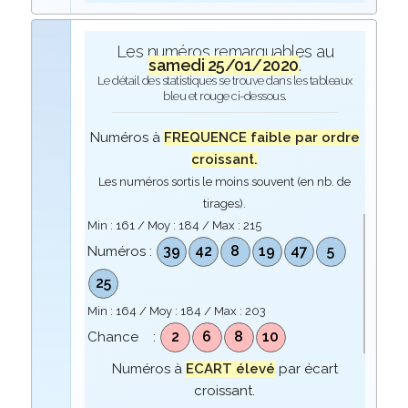
Les numéros remarquables au
samedi 25/01/2020
.
Le détail des statistiques se trouve dans les tableaux
bleu et rouge ci-dessous.
Numéros à
FREQUENCE faible par ordre
croissant.
Les numéros sortis le moins souvent (en nb. de
tirages).
Min :
161
/ Moy :
184
/ Max :
215
39
42
8
19
47
5
Numéros :
25
Min :
164
/ Moy :
184
/ Max :
203
2
6
8
10
Chance :
Numéros à
ECART élevé
par écart
croissant.