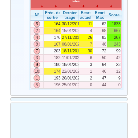
têtes.
Fréq. de
Dernier
Ecart
Ecart
N°
Score
sortie
tirage
actuel
Max
6
164
30/12/2019
11
62
1833
2
164
15/01/2020
4
68
667
4
176
27/11/2019
26
83
267
8
167
08/01/2020
7
48
243
7
203
18/11/2019
30
72
99
3
182
11/01/2020
6
50
42
9
180
18/01/2020
3
64
23
10
174
22/01/2020
1
46
12
1
193
20/01/2020
2
47
9
5
196
25/01/2020
0
44
0