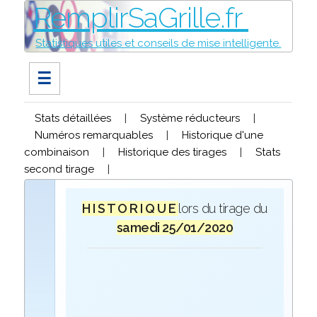
RemplirSaGrille.fr
Statistiques utiles et conseils de mise intelligente.
☰
Stats détaillées
|
Système réducteurs
|
Numéros remarquables
|
Historique d'une
combinaison
|
Historique des tirages
|
Stats
second tirage
|
H I S T O R I Q U E
lors du tirage du
samedi 25/01/2020