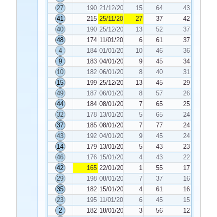
27
190
21/12/2019
15
64
43
41
215
25/11/2019
27
37
42
40
190
25/12/2019
13
52
37
48
174
11/01/2020
6
61
37
4
184
01/01/2020
10
46
36
9
183
04/01/2020
9
45
34
10
182
06/01/2020
8
40
31
15
199
25/12/2019
13
45
29
49
187
06/01/2020
8
57
26
44
184
08/01/2020
7
65
25
32
178
13/01/2020
5
65
24
37
185
08/01/2020
7
77
24
43
192
04/01/2020
9
45
24
14
179
13/01/2020
5
43
23
46
176
15/01/2020
4
43
22
42
165
22/01/2020
1
55
17
29
198
08/01/2020
7
37
16
35
182
15/01/2020
4
61
16
23
195
11/01/2020
6
45
15
2
182
18/01/2020
3
56
12