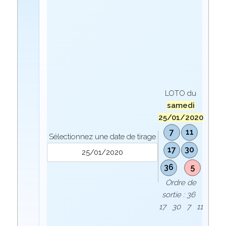
LOTO du
samedi
25/01/2020
7
11
Sélectionnez une date de tirage
17
30
36
5
Ordre de
sortie : 36
17 30 7 11