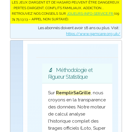
LES JEUX D’ARGENT ET DE HASARD PEUVENT ÊTRE DANGEREUX
: PERTES D’ARGENT, CONFLITS FAMILIAUX, ADDICTION...
RETROUVEZ NOS CONSEILS SUR
JOUEURS-INFO-SERVICE.FR
(09
74 75 13 13 – APPEL NON SURTAXÉ).
Les abonnés doivent avoir 18 ans ou plus. Visit :
https://www.gamcare.org.uk/
🔬
Méthodologie et
Rigueur Statistique
Sur
RemplirSaGrille
, nous
croyons en la transparence
des données. Notre moteur
de calcul analyse
l'historique complet des
tirages officiels (Loto, Super