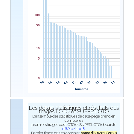
100
50
10
5
0
15
40
19
18
39
11
28
33
35
43
Numéros
Les détails statistiques et résultats des
tirages LOTO et SUPER LOTO
L'ensemble des statistiques de cette page prend en
compte les
premiers tirages des LOTO et SUPERLOTO depuis le
06/10/2008
.
Dernier tirage pris en compte :
samedi 25/01/2020