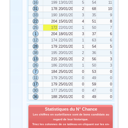
16
199
13/01/2020
5
54
11
31
178
20/01/2020
2
68
10
33
190
18/01/2020
3
35
9
22
204
15/01/2020
4
51
8
25
172
22/01/2020
1
50
7
1
204
18/01/2020
3
37
6
12
174
22/01/2020
1
63
6
28
179
22/01/2020
1
54
5
38
195
20/01/2020
2
36
5
13
215
20/01/2020
2
56
3
26
186
22/01/2020
1
50
3
7
184
25/01/2020
0
53
0
11
179
25/01/2020
0
49
0
17
179
25/01/2020
0
59
0
30
177
25/01/2020
0
47
0
36
188
25/01/2020
0
49
0
Statistiques du N° Chance
Les chiffres en surbrillance sont de bons candidats au
regard de leur historique.
Triez les colonnes de ce tableau en cliquant sur les en-