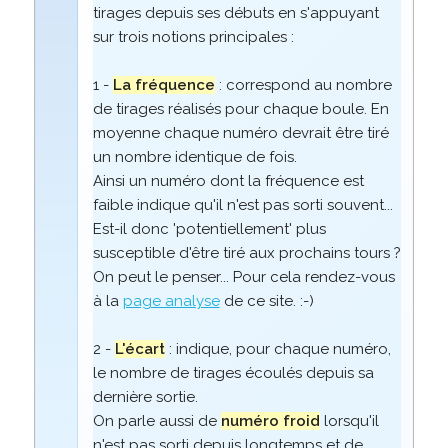
tirages depuis ses débuts en s'appuyant
sur trois notions principales :
1 -
La fréquence
: correspond au nombre
de tirages réalisés pour chaque boule. En
moyenne chaque numéro devrait être tiré
un nombre identique de fois.
Ainsi un numéro dont la fréquence est
faible indique qu'il n'est pas sorti souvent...
Est-il donc 'potentiellement' plus
susceptible d'être tiré aux prochains tours ?
On peut le penser... Pour cela rendez-vous
à la
page analyse
de ce site. :-)
2 -
L'écart
: indique, pour chaque numéro,
le nombre de tirages écoulés depuis sa
dernière sortie.
On parle aussi de
numéro froid
lorsqu'il
n'est pas sorti depuis longtemps et de