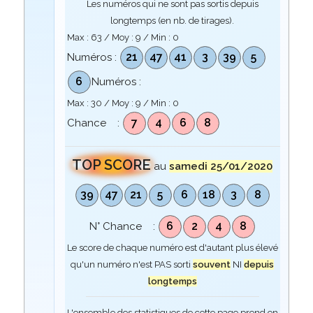
Les numéros qui ne sont pas sortis depuis
longtemps (en nb. de tirages).
Max :
63
/ Moy :
9
/ Min :
0
21
47
41
3
39
5
Numéros :
6
Numéros :
Max :
30
/ Moy :
9
/ Min :
0
7
4
6
8
Chance :
TOP SCORE
au
samedi 25/01/2020
39
47
21
5
6
18
3
8
6
2
4
8
N° Chance :
Le score de chaque numéro est d'autant plus élevé
qu'un numéro n'est PAS sorti
souvent
NI
depuis
longtemps
L'ensemble des statistiques de cette page prend en