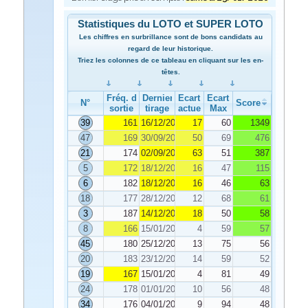
Statistiques du LOTO et SUPER LOTO
Les chiffres en surbrillance sont de bons candidats au
regard de leur historique.
Triez les colonnes de ce tableau en cliquant sur les en-
têtes.
Fréq. de
Dernier
Ecart
Ecart
N°
Score
sortie
tirage
actuel
Max
39
161
16/12/2019
17
60
1349
47
169
30/09/2019
50
69
476
21
174
02/09/2019
63
51
387
5
172
18/12/2019
16
47
115
6
182
18/12/2019
16
46
63
18
177
28/12/2019
12
68
61
3
187
14/12/2019
18
50
58
8
166
15/01/2020
4
59
57
45
180
25/12/2019
13
75
56
20
183
23/12/2019
14
59
52
19
167
15/01/2020
4
81
49
24
178
01/01/2020
10
56
48
34
176
04/01/2020
9
94
48