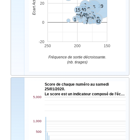
20
3
39
6
5
27
20
15
40
45
18
4
24
43
9
34
49
10
29
37
44
23
48
14
32
35
46
19
8
1
2
42
7
0
-20
250
200
150
Fréquence de sortie décroissante.
(nb. tirages)
Score de chaque numéro au samedi
25/01/2020.
Le score est un indicateur composé de l'éc…
5,000
1,000
500