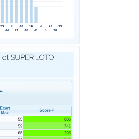
23
7
46
16
4
24
39
44
21
40
41
5
26
OTO et SUPER LOTO
ue.
Ecart
Score
Max
55
806
59
741
68
296