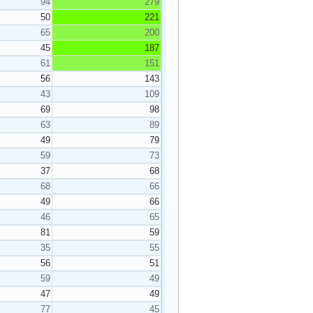
94
279
50
221
65
200
45
187
61
151
56
143
43
109
69
98
63
89
49
79
59
73
37
68
68
66
49
66
46
65
81
59
35
55
56
51
59
49
47
49
77
45