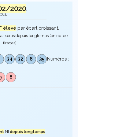
02/2020
.
sous.
 élevé
par écart croissant.
as sortis depuis longtemps (en nb. de
tirages).
9
34
32
8
35
Numéros :
9
8
nt
NI
depuis longtemps