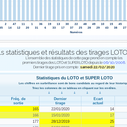
2
47
11
1
36
19
13
30
22
48
49
10
15
45
35
14
12
20
31
6
33
17
37
25
28
29
43
38
27
Numéros
ls statistiques et résultats des tirages L
L'ensemble des statistiques de cette page prend en compte les
premiers tirages des LOTO et SUPERLOTO depuis le
06/10/2008
.
Dernier tirage pris en compte :
samedi 22/02/2020
Statistiques du LOTO et SUPER LOTO
Les chiffres en surbrillance sont de bons candidats au regard de leur historiq
Triez les colonnes de ce tableau en cliquant sur les en-têtes.
Fréq. de
Dernier
Ecart
sortie
tirage
actuel
165
22/01/2020
14
166
15/01/2020
17
177
28/12/2019
25