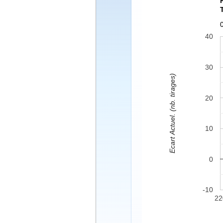
40
30
Ecart Actuel. (nb. tirages)
20
10
0
-10
22