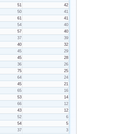
51
42
50
41
61
41
54
40
57
40
37
39
40
32
45
29
45
28
36
26
75
25
64
24
45
21
65
16
53
14
66
12
43
12
52
6
54
5
37
3