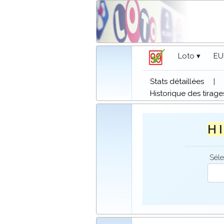
Loto ▾
EU
Stats détaillées
|
Historique des tirage
H I
Séle