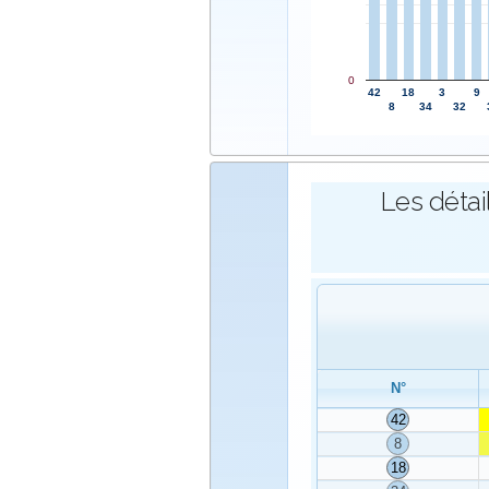
0
42
18
3
9
8
34
32
Les détai
N°
42
8
18