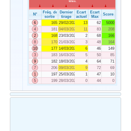
têtes.
Fréq. de
Dernier
Ecart
Ecart
N°
Score
sortie
tirage
actuel
Max
6
165
29/02/2020
13
62
5000
4
181
04/03/2020
11
83
208
2
168
23/03/2020
2
68
166
8
170
21/03/2020
3
48
164
10
177
14/03/2020
6
46
149
3
183
16/03/2020
5
50
85
9
182
18/03/2020
4
64
71
7
206
09/03/2020
9
72
69
1
197
25/03/2020
1
47
10
5
199
28/03/2020
0
44
0