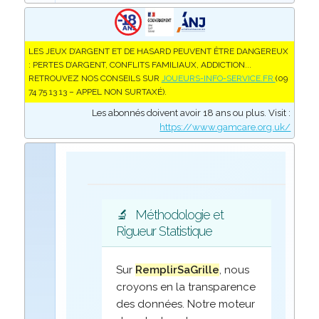
LES JEUX D’ARGENT ET DE HASARD PEUVENT ÊTRE DANGEREUX
: PERTES D’ARGENT, CONFLITS FAMILIAUX, ADDICTION...
RETROUVEZ NOS CONSEILS SUR
JOUEURS-INFO-SERVICE.FR
(09
74 75 13 13 – APPEL NON SURTAXÉ).
Les abonnés doivent avoir 18 ans ou plus. Visit :
https://www.gamcare.org.uk/
🔬
Méthodologie et
Rigueur Statistique
Sur
RemplirSaGrille
, nous
croyons en la transparence
des données. Notre moteur