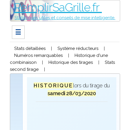
RemplirSaGrille.fr
Statistiques utiles et conseils de mise intelligente.
☰
Stats détaillées
|
Système réducteurs
|
Numéros remarquables
|
Historique d'une
combinaison
|
Historique des tirages
|
Stats
second tirage
|
H I S T O R I Q U E
lors du tirage du
samedi 28/03/2020