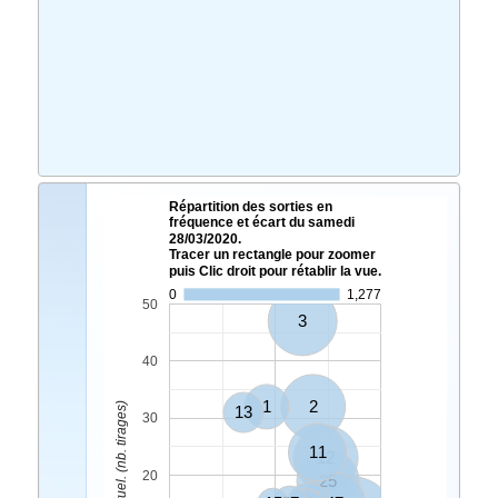
Répartition des sorties en
fréquence et écart du samedi
28/03/2020.
Tracer un rectangle pour zoomer
puis Clic droit pour rétablir la vue.
0
1,277
50
3
40
1
2
Ecart Actuel. (nb. tirages)
13
30
11
12
20
25