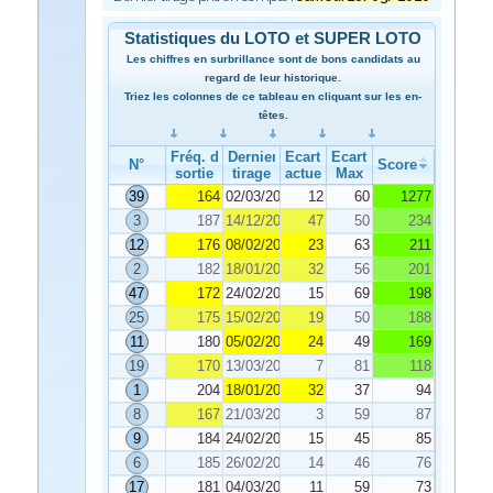
Statistiques du LOTO et SUPER LOTO
Les chiffres en surbrillance sont de bons candidats au
regard de leur historique.
Triez les colonnes de ce tableau en cliquant sur les en-
têtes.
Fréq. de
Dernier
Ecart
Ecart
N°
Score
sortie
tirage
actuel
Max
39
164
02/03/2020
12
60
1277
3
187
14/12/2019
47
50
234
12
176
08/02/2020
23
63
211
2
182
18/01/2020
32
56
201
47
172
24/02/2020
15
69
198
25
175
15/02/2020
19
50
188
11
180
05/02/2020
24
49
169
19
170
13/03/2020
7
81
118
1
204
18/01/2020
32
37
94
8
167
21/03/2020
3
59
87
9
184
24/02/2020
15
45
85
6
185
26/02/2020
14
46
76
17
181
04/03/2020
11
59
73