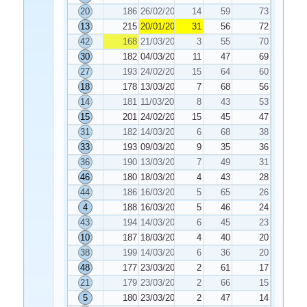
20
186
26/02/2020
14
59
73
13
215
20/01/2020
31
56
72
42
168
21/03/2020
3
55
70
30
182
04/03/2020
11
47
69
27
193
24/02/2020
15
64
60
18
178
13/03/2020
7
68
56
14
181
11/03/2020
8
43
53
15
201
24/02/2020
15
45
47
31
182
14/03/2020
6
68
38
33
193
09/03/2020
9
35
36
36
190
13/03/2020
7
49
31
46
180
18/03/2020
4
43
28
44
186
16/03/2020
5
65
26
4
188
16/03/2020
5
46
24
43
194
14/03/2020
6
45
23
10
187
18/03/2020
4
40
20
38
199
14/03/2020
6
36
20
48
177
23/03/2020
2
61
17
21
179
23/03/2020
2
66
15
5
180
23/03/2020
2
47
14