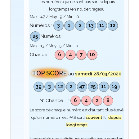
Les numéros qui ne sont pas sortis depuis
longtemps (en nb. de tirages).
Max :
47
/ Moy :
9
/ Min :
0
3
1
2
13
11
12
Numéros :
25
Numéros :
Max :
13
/ Moy :
5
/ Min :
0
6
4
7
10
Chance :
TOP SCORE
au
samedi 28/03/2020
39
3
12
2
47
25
11
19
6
4
2
8
N° Chance :
Le score de chaque numéro est d'autant plus élevé
qu'un numéro n'est PAS sorti
souvent
NI
depuis
longtemps
L'ensemble des statistiques de cette page prend en