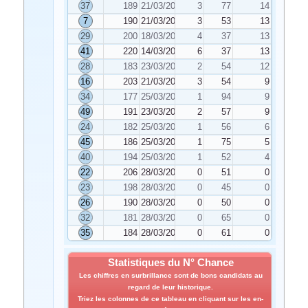
37
189
21/03/2020
3
77
14
7
190
21/03/2020
3
53
13
29
200
18/03/2020
4
37
13
41
220
14/03/2020
6
37
13
28
183
23/03/2020
2
54
12
16
203
21/03/2020
3
54
9
34
177
25/03/2020
1
94
9
49
191
23/03/2020
2
57
9
24
182
25/03/2020
1
56
6
45
186
25/03/2020
1
75
5
40
194
25/03/2020
1
52
4
22
206
28/03/2020
0
51
0
23
198
28/03/2020
0
45
0
26
190
28/03/2020
0
50
0
32
181
28/03/2020
0
65
0
35
184
28/03/2020
0
61
0
Statistiques du N° Chance
Les chiffres en surbrillance sont de bons candidats au
regard de leur historique.
Triez les colonnes de ce tableau en cliquant sur les en-