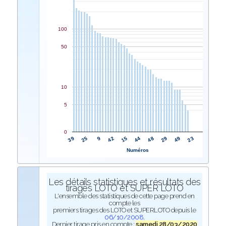
100
50
10
5
0
15
42
9
25
39
23
49
29
48
44
Numéros
Les détails statistiques et résultats des
tirages LOTO et SUPER LOTO
L'ensemble des statistiques de cette page prend en
compte les
premiers tirages des LOTO et SUPERLOTO depuis le
06/10/2008
.
Dernier tirage pris en compte :
samedi 28/03/2020