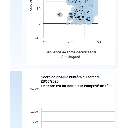
15
27
9
47
20
6
39
30
17
10
33
14
36
18
19
41
38
43
31
44
4
29
10
46
37
7
42
8
28
21
5
48
0
-10
250
200
150
Fréquence de sortie décroissante.
(nb. tirages)
Score de chaque numéro au samedi
28/03/2020.
Le score est un indicateur composé de l'éc…
5,000
1,000
500