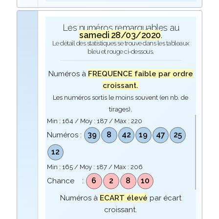
Les numéros remarquables au
samedi 28/03/2020
.
Le détail des statistiques se trouve dans les tableaux
bleu et rouge ci-dessous.
Numéros à
FREQUENCE faible par ordre
croissant.
Les numéros sortis le moins souvent (en nb. de
tirages).
Min :
164
/ Moy :
187
/ Max :
220
39
8
42
19
47
25
Numéros :
12
Min :
165
/ Moy :
187
/ Max :
206
6
2
8
10
Chance :
Numéros à
ECART élevé
par écart
croissant.