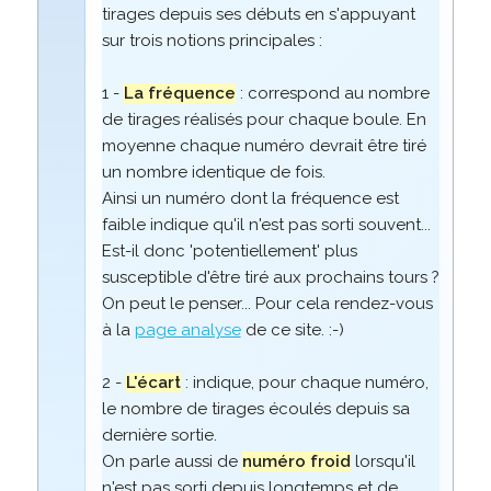
tirages depuis ses débuts en s'appuyant
sur trois notions principales :
1 -
La fréquence
: correspond au nombre
de tirages réalisés pour chaque boule. En
moyenne chaque numéro devrait être tiré
un nombre identique de fois.
Ainsi un numéro dont la fréquence est
faible indique qu'il n'est pas sorti souvent...
Est-il donc 'potentiellement' plus
susceptible d'être tiré aux prochains tours ?
On peut le penser... Pour cela rendez-vous
à la
page analyse
de ce site. :-)
2 -
L'écart
: indique, pour chaque numéro,
le nombre de tirages écoulés depuis sa
dernière sortie.
On parle aussi de
numéro froid
lorsqu'il
n'est pas sorti depuis longtemps et de