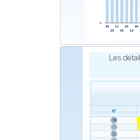
0
39
11
20
46
25
30
14
Les détai
N°
39
25
11