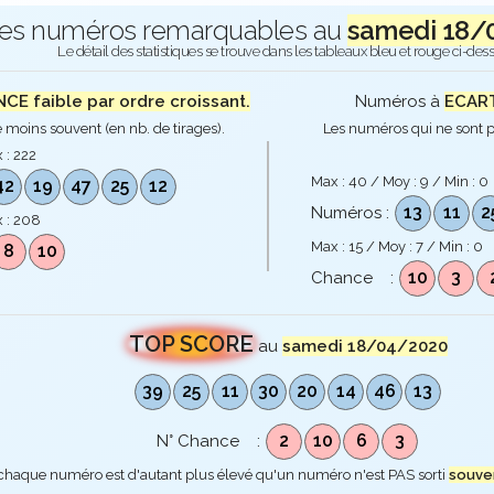
es numéros remarquables au
samedi 18/
Le détail des statistiques se trouve dans les tableaux bleu et rouge ci-des
E faible par ordre croissant.
Numéros à
ECART
 moins souvent (en nb. de tirages).
Les numéros qui ne sont p
 :
222
Max :
40
/ Moy :
9
/ Min :
0
42
19
47
25
12
13
11
2
Numéros :
 :
208
Max :
15
/ Moy :
7
/ Min :
0
8
10
10
3
Chance :
TOP SCORE
au
samedi 18/04/2020
39
25
11
30
20
14
46
13
2
10
6
3
N° Chance :
 chaque numéro est d'autant plus élevé qu'un numéro n'est PAS sorti
souve