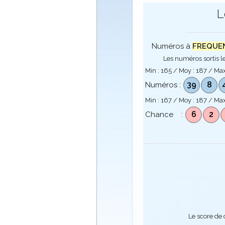
L
Numéros à
FREQUENC
Les numéros sortis le
Min :
165
/ Moy :
187
/ Max
39
8
Numéros :
Min :
167
/ Moy :
187
/ Max
6
2
Chance :
Le score de