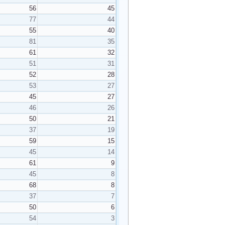
56
45
77
44
55
40
81
35
61
32
51
31
52
28
53
27
45
27
46
26
50
21
37
19
59
15
45
14
61
9
45
8
68
8
37
7
50
6
54
3