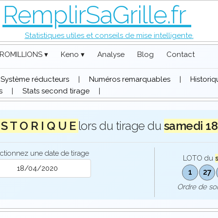
RemplirSaGrille.fr
Statistiques utiles et conseils de mise intelligente.
ROMILLIONS ▾
Keno ▾
Analyse
Blog
Contact
Système réducteurs
|
Numéros remarquables
|
Histori
s
|
Stats second tirage
|
 S T O R I Q U E
lors du tirage du
samedi 1
ctionnez une date de tirage
LOTO du
1
27
Ordre de s