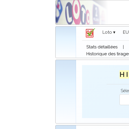
Loto ▾
EU
Stats détaillées
|
Historique des tirage
H I
Séle