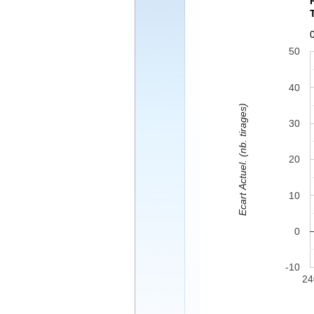
50
40
Ecart Actuel. (nb. tirages)
30
20
10
0
-10
24