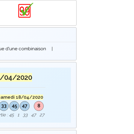
que d'une combinaison
|
8/04/2020
samedi 18/04/2020
33
45
47
8
ortie : 45 1 33 47 27