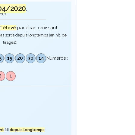
04/2020
.
sous.
 élevé
par écart croissant.
as sortis depuis longtemps (en nb. de
tirages).
5
15
20
30
14
Numéros :
2
1
nt
NI
depuis longtemps