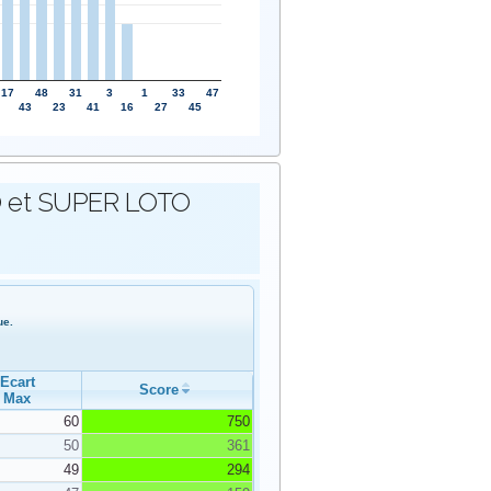
17
48
31
3
1
33
47
43
23
41
16
27
45
OTO et SUPER LOTO
ue.
Ecart
Score
Max
60
750
50
361
49
294