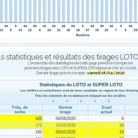
34
5
44
36
10
32
38
28
2
42
35
40
9
26
13
8
15
12
4
24
21
49
18
37
19
22
7
6
29
Numéros
ls statistiques et résultats des tirages L
L'ensemble des statistiques de cette page prend en compte les
premiers tirages des LOTO et SUPERLOTO depuis le
06/10/2008
.
Dernier tirage pris en compte :
samedi 18/04/2020
Statistiques du LOTO et SUPER LOTO
Les chiffres en surbrillance sont de bons candidats au regard de leur historiq
Triez les colonnes de ce tableau en cliquant sur les en-têtes.
Fréq. de
Dernier
Ecart
sortie
tirage
actuel
165
04/04/2020
6
175
15/02/2020
28
180
05/02/2020
33