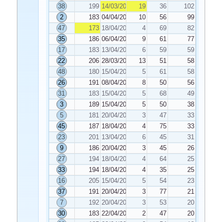
38
199
14/03/2020
19
36
102
2
183
04/04/2020
10
56
99
47
173
18/04/2020
4
69
82
35
186
06/04/2020
9
61
77
17
183
13/04/2020
6
59
59
22
206
28/03/2020
13
51
58
48
180
15/04/2020
5
61
58
26
191
08/04/2020
8
50
56
31
183
15/04/2020
5
68
49
3
189
15/04/2020
5
50
38
5
181
20/04/2020
3
47
33
45
187
18/04/2020
4
75
33
23
201
13/04/2020
6
45
31
9
186
20/04/2020
3
45
26
27
194
18/04/2020
4
64
25
33
194
18/04/2020
4
35
25
16
205
15/04/2020
5
54
23
37
191
20/04/2020
3
77
21
7
192
20/04/2020
3
53
20
30
183
22/04/2020
2
47
20