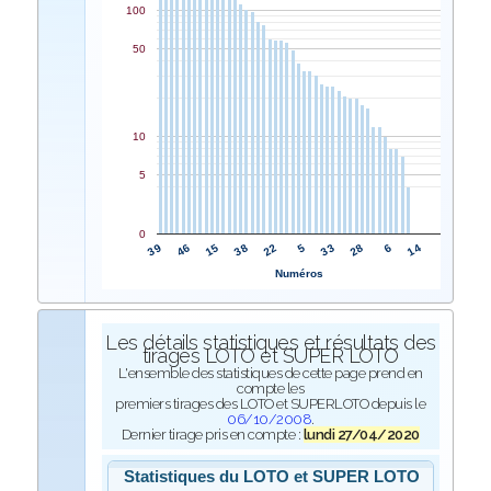
100
50
10
5
0
22
38
15
46
39
14
6
28
33
5
Numéros
Les détails statistiques et résultats des
tirages LOTO et SUPER LOTO
L'ensemble des statistiques de cette page prend en
compte les
premiers tirages des LOTO et SUPERLOTO depuis le
06/10/2008
.
Dernier tirage pris en compte :
lundi 27/04/2020
Statistiques du LOTO et SUPER LOTO