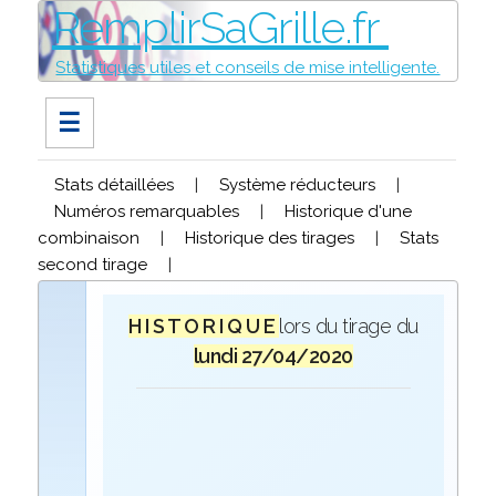
RemplirSaGrille.fr
Statistiques utiles et conseils de mise intelligente.
☰
Stats détaillées
|
Système réducteurs
|
Numéros remarquables
|
Historique d'une
combinaison
|
Historique des tirages
|
Stats
second tirage
|
H I S T O R I Q U E
lors du tirage du
lundi 27/04/2020