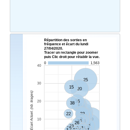
Répartition des sorties en
fréquence et écart du lundi
27/04/2020.
Tracer un rectangle pour zoomer
puis Clic droit pour rétablir la vue.
0
1,563
40
25
30
15
20
Ecart Actuel. (nb. tirages)
36
20
38
44
4
46
34
22
32
21
12
2
39
10
35
18
26
8
23
17
42
16
3
31
48
1
27
33
45
47