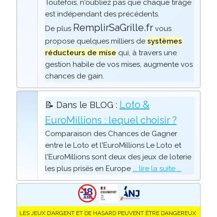
Toutefois, n'oubliez pas que chaque tirage
est indépendant des précédents.
RemplirSaGrille.fr
De plus
vous
propose quelques milliers de
systèmes
réducteurs de mise
qui, à travers une
gestion habile de vos mises, augmente vos
chances de gain.
Loto &
📝 Dans le BLOG :
EuroMillions : lequel choisir ?
Comparaison des Chances de Gagner
entre le Loto et l'EuroMillions Le Loto et
l'EuroMillions sont deux des jeux de loterie
les plus prisés en Europe
... lire la suite ...
LES JEUX D’ARGENT ET DE HASARD PEUVENT ÊTRE DANGEREUX