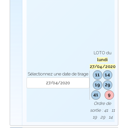
LOTO du
lundi
27/04/2020
Sélectionnez une date de tirage
11
14
19
29
41
9
Ordre de
sortie : 41 11
19 29 14