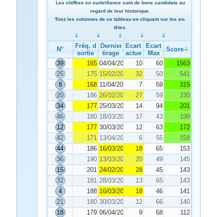
Les chiffres en surbrillance sont de bons candidats au
regard de leur historique.
Triez les colonnes de ce tableau en cliquant sur les en-
têtes.
Fréq. de
Dernier
Ecart
Ecart
N°
Score
sortie
tirage
actuel
Max
39
165
04/04/2020
10
60
1563
25
175
15/02/2020
32
50
541
8
168
11/04/2020
7
59
315
20
186
26/02/2020
27
59
230
34
177
25/03/2020
14
94
201
46
180
18/03/2020
17
43
199
12
177
30/03/2020
12
63
172
42
171
13/04/2020
6
55
158
44
186
16/03/2020
18
65
153
36
190
13/03/2020
20
49
145
15
201
24/02/2020
28
45
143
32
181
28/03/2020
13
65
143
4
188
16/03/2020
18
46
141
21
180
30/03/2020
12
66
140
18
179
06/04/2020
9
68
112