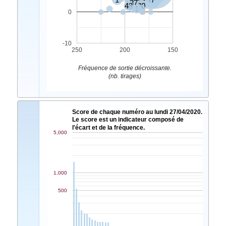
37
7
9
5
40
43
28
30
6
0
-10
250
200
150
Fréquence de sortie décroissante.
(nb. tirages)
Score de chaque numéro au lundi 27/04/2020.
Le score est un indicateur composé de
l'écart et de la fréquence.
5,000
1,000
500