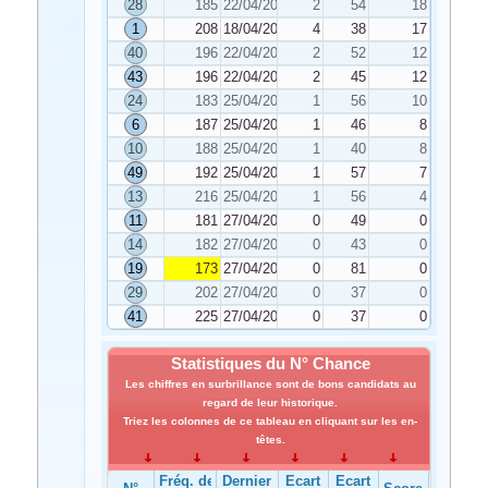
28
185
22/04/2020
2
54
18
1
208
18/04/2020
4
38
17
40
196
22/04/2020
2
52
12
43
196
22/04/2020
2
45
12
24
183
25/04/2020
1
56
10
6
187
25/04/2020
1
46
8
10
188
25/04/2020
1
40
8
49
192
25/04/2020
1
57
7
13
216
25/04/2020
1
56
4
11
181
27/04/2020
0
49
0
14
182
27/04/2020
0
43
0
19
173
27/04/2020
0
81
0
29
202
27/04/2020
0
37
0
41
225
27/04/2020
0
37
0
Statistiques du N° Chance
Les chiffres en surbrillance sont de bons candidats au
regard de leur historique.
Triez les colonnes de ce tableau en cliquant sur les en-
têtes.
Fréq. de
Dernier
Ecart
Ecart