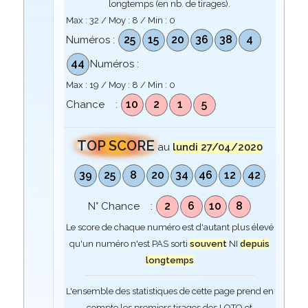
longtemps (en nb. de tirages).
Max :
32
/ Moy :
8
/ Min :
0
25
15
20
36
38
4
Numéros :
44
Numéros :
Max :
19
/ Moy :
8
/ Min :
0
10
2
1
5
Chance :
TOP SCORE
au
lundi 27/04/2020
39
25
8
20
34
46
12
42
2
6
10
8
N° Chance :
Le score de chaque numéro est d'autant plus élevé
qu'un numéro n'est PAS sorti
souvent
NI
depuis
longtemps
L'ensemble des statistiques de cette page prend en
compte les premiers tirages des LOTO et