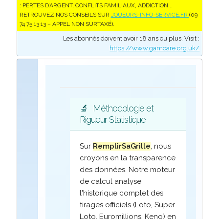
: PERTES D’ARGENT, CONFLITS FAMILIAUX, ADDICTION...
RETROUVEZ NOS CONSEILS SUR
JOUEURS-INFO-SERVICE.FR
(09
74 75 13 13 – APPEL NON SURTAXÉ).
Les abonnés doivent avoir 18 ans ou plus. Visit :
https://www.gamcare.org.uk/
🔬
Méthodologie et
Rigueur Statistique
Sur
RemplirSaGrille
, nous
croyons en la transparence
des données. Notre moteur
de calcul analyse
l'historique complet des
tirages officiels (Loto, Super
Loto, Euromillions, Keno) en