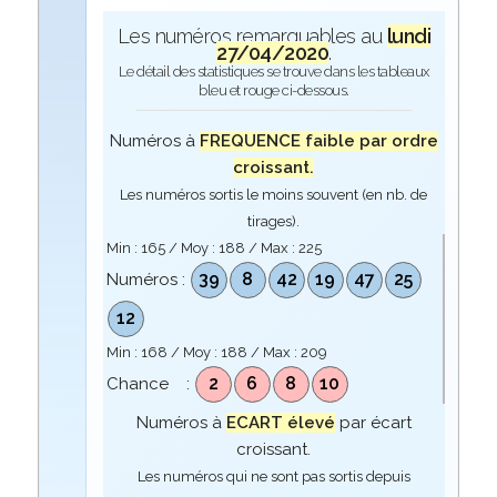
Les numéros remarquables au
lundi
27/04/2020
.
Le détail des statistiques se trouve dans les tableaux
bleu et rouge ci-dessous.
Numéros à
FREQUENCE faible par ordre
croissant.
Les numéros sortis le moins souvent (en nb. de
tirages).
Min :
165
/ Moy :
188
/ Max :
225
39
8
42
19
47
25
Numéros :
12
Min :
168
/ Moy :
188
/ Max :
209
2
6
8
10
Chance :
Numéros à
ECART élevé
par écart
croissant.
Les numéros qui ne sont pas sortis depuis