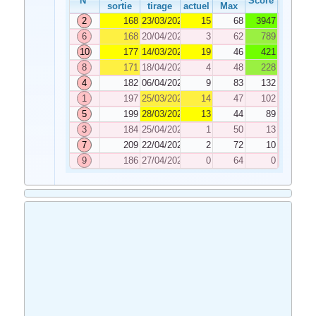
N°
Score
sortie
tirage
actuel
Max
2
168
23/03/2020
15
68
3947
6
168
20/04/2020
3
62
789
10
177
14/03/2020
19
46
421
8
171
18/04/2020
4
48
228
4
182
06/04/2020
9
83
132
1
197
25/03/2020
14
47
102
5
199
28/03/2020
13
44
89
3
184
25/04/2020
1
50
13
7
209
22/04/2020
2
72
10
9
186
27/04/2020
0
64
0