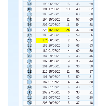
43
199
06/06/2020
15
45
69
10
191
17/06/2020
10
40
62
31
185
24/06/2020
7
68
60
49
194
15/06/2020
11
57
60
16
207
03/06/2020
16
54
58
41
226
16/05/2020
24
37
58
17
186
24/06/2020
7
59
56
42
174
06/07/2020
2
55
54
21
182
29/06/2020
5
66
53
47
180
01/07/2020
4
69
50
46
184
29/06/2020
5
43
46
33
197
20/06/2020
9
35
44
38
201
20/06/2020
9
36
39
22
210
15/06/2020
11
51
37
20
191
29/06/2020
5
59
31
5
187
01/07/2020
4
47
30
14
189
01/07/2020
4
43
27
1
209
27/06/2020
6
38
21
11
183
06/07/2020
2
49
20
29
208
29/06/2020
5
37
18