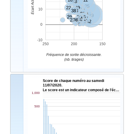
43
7
25
22
49
10
10
38
33
24
17
31
34
8
1
39
29
20
46
21
14
5
47
23
27
36
44
2
11
42
9
6
0
-10
250
200
150
Fréquence de sortie décroissante.
(nb. tirages)
Score de chaque numéro au samedi
11/07/2020.
Le score est un indicateur composé de l'éc…
1,000
500