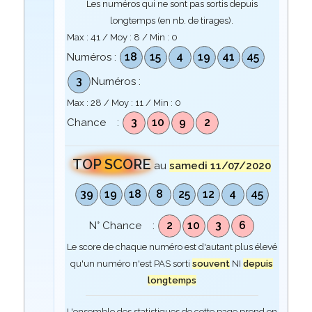
Les numéros qui ne sont pas sortis depuis
longtemps (en nb. de tirages).
Max :
41
/ Moy :
8
/ Min :
0
18
15
4
19
41
45
Numéros :
3
Numéros :
Max :
28
/ Moy :
11
/ Min :
0
3
10
9
2
Chance :
TOP SCORE
au
samedi 11/07/2020
39
19
18
8
25
12
4
45
2
10
3
6
N° Chance :
Le score de chaque numéro est d'autant plus élevé
qu'un numéro n'est PAS sorti
souvent
NI
depuis
longtemps
L'ensemble des statistiques de cette page prend en