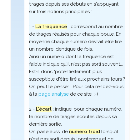
tirages depuis ses débuts en s'appuyant
sur trois notions principales :
1 -
La fréquence
: correspond au nombre
de tirages réalisés pour chaque boule. En
moyenne chaque numéro devrait être tiré
un nombre identique de fois.
Ainsi un numéro dont la fréquence est
faible indique qu'il n'est pas sorti souvent...
Est-il donc 'potentiellement' plus
susceptible d'être tiré aux prochains tours ?
On peut le penser... Pour cela rendez-vous
à la
page analyse
de ce site. :-)
2 -
L'écart
: indique, pour chaque numéro,
le nombre de tirages écoulés depuis sa
dernière sortie.
On parle aussi de
numéro froid
lorsqu'il
n'est pas sorti depuis longtemps et de