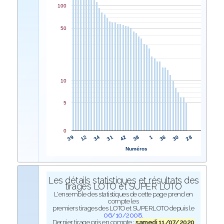
100
50
10
5
0
42
31
34
12
39
28
30
36
1
38
Numéros
Les détails statistiques et résultats des
tirages LOTO et SUPER LOTO
L'ensemble des statistiques de cette page prend en
compte les
premiers tirages des LOTO et SUPERLOTO depuis le
06/10/2008
.
Dernier tirage pris en compte :
samedi 11/07/2020