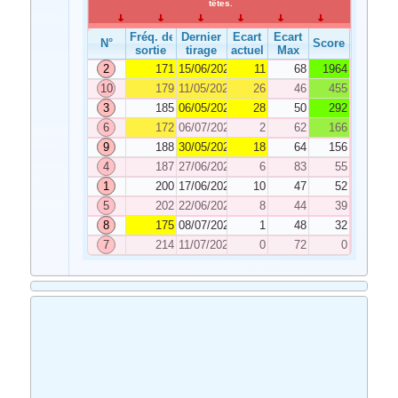
têtes.
Fréq. de
Dernier
Ecart
Ecart
N°
Score
sortie
tirage
actuel
Max
2
171
15/06/2020
11
68
1964
10
179
11/05/2020
26
46
455
3
185
06/05/2020
28
50
292
6
172
06/07/2020
2
62
166
9
188
30/05/2020
18
64
156
4
187
27/06/2020
6
83
55
1
200
17/06/2020
10
47
52
5
202
22/06/2020
8
44
39
8
175
08/07/2020
1
48
32
7
214
11/07/2020
0
72
0