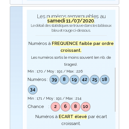
Les numéros remarquables au
samedi 11/07/2020
.
Le détail des statistiques se trouve dans les tableaux
bleu et rouge ci-dessous.
Numéros à
FREQUENCE faible par ordre
croissant.
Les numéros sortis le moins souvent (en nb. de
tirages).
Min :
170
/ Moy :
191
/ Max :
226
39
8
19
42
25
18
Numéros :
34
Min :
171
/ Moy :
191
/ Max :
214
2
6
8
10
Chance :
Numéros à
ECART élevé
par écart
croissant.