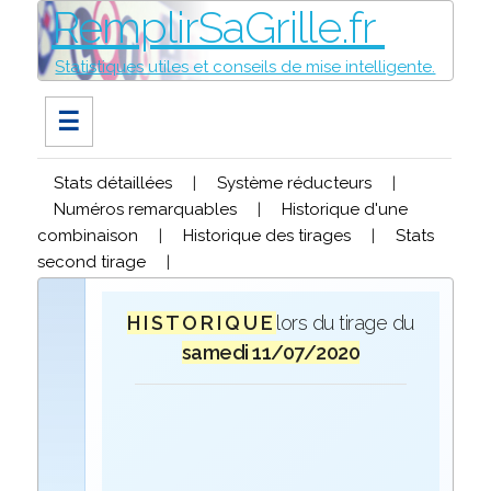
RemplirSaGrille.fr
Statistiques utiles et conseils de mise intelligente.
☰
Stats détaillées
|
Système réducteurs
|
Numéros remarquables
|
Historique d'une
combinaison
|
Historique des tirages
|
Stats
second tirage
|
H I S T O R I Q U E
lors du tirage du
samedi 11/07/2020