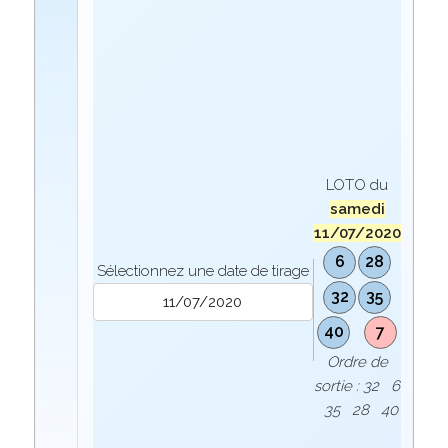
LOTO du
samedi
11/07/2020
6
28
Sélectionnez une date de tirage
32
35
40
7
Ordre de
sortie : 32 6
35 28 40