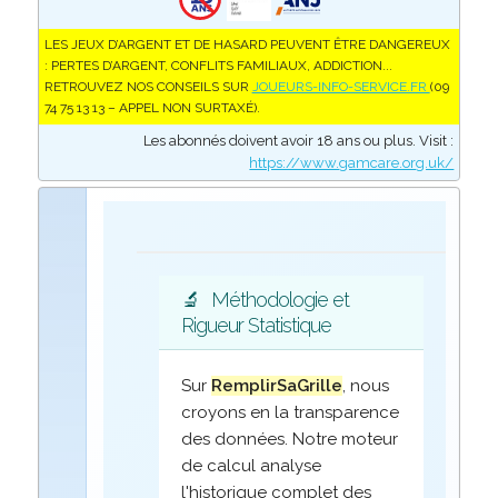
LES JEUX D’ARGENT ET DE HASARD PEUVENT ÊTRE DANGEREUX
: PERTES D’ARGENT, CONFLITS FAMILIAUX, ADDICTION...
RETROUVEZ NOS CONSEILS SUR
JOUEURS-INFO-SERVICE.FR
(09
74 75 13 13 – APPEL NON SURTAXÉ).
Les abonnés doivent avoir 18 ans ou plus. Visit :
https://www.gamcare.org.uk/
🔬
Méthodologie et
Rigueur Statistique
Sur
RemplirSaGrille
, nous
croyons en la transparence
des données. Notre moteur
de calcul analyse
l'historique complet des