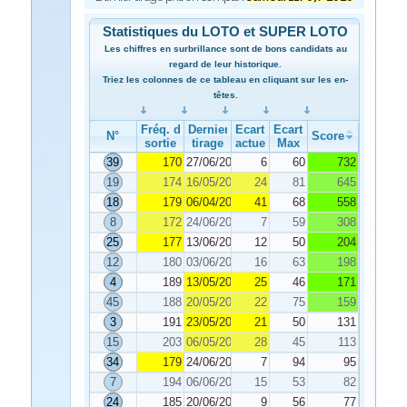
Statistiques du LOTO et SUPER LOTO
Les chiffres en surbrillance sont de bons candidats au
regard de leur historique.
Triez les colonnes de ce tableau en cliquant sur les en-
têtes.
Fréq. de
Dernier
Ecart
Ecart
N°
Score
sortie
tirage
actuel
Max
39
170
27/06/2020
6
60
732
19
174
16/05/2020
24
81
645
18
179
06/04/2020
41
68
558
8
172
24/06/2020
7
59
308
25
177
13/06/2020
12
50
204
12
180
03/06/2020
16
63
198
4
189
13/05/2020
25
46
171
45
188
20/05/2020
22
75
159
3
191
23/05/2020
21
50
131
15
203
06/05/2020
28
45
113
34
179
24/06/2020
7
94
95
7
194
06/06/2020
15
53
82
24
185
20/06/2020
9
56
77