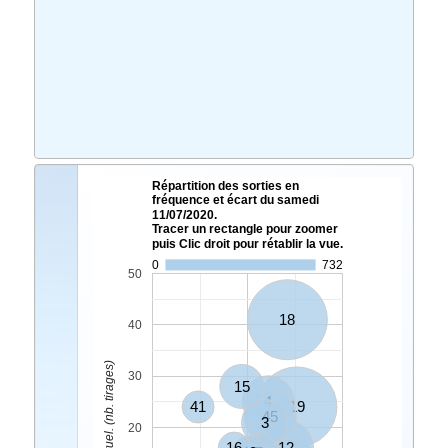
Répartition des sorties en
fréquence et écart du samedi
11/07/2020.
Tracer un rectangle pour zoomer
puis Clic droit pour rétablir la vue.
0
732
50
18
40
Ecart Actuel. (nb. tirages)
30
15
4
41
19
45
3
20
16
12