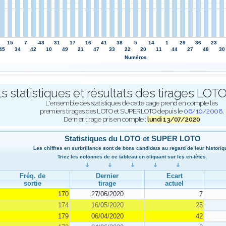
15
7
43
31
17
16
41
38
5
14
1
29
36
23
45
34
42
10
49
21
47
33
22
20
11
44
27
48
30
Numéros
ls statistiques et résultats des tirages L
L'ensemble des statistiques de cette page prend en compte les
premiers tirages des LOTO et SUPERLOTO depuis le
06/10/2008
.
Dernier tirage pris en compte :
lundi 13/07/2020
Statistiques du LOTO et SUPER LOTO
Les chiffres en surbrillance sont de bons candidats au regard de leur historiq
Triez les colonnes de ce tableau en cliquant sur les en-têtes.
Fréq. de
Dernier
Ecart
sortie
tirage
actuel
170
27/06/2020
7
174
16/05/2020
25
179
06/04/2020
42