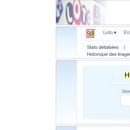
Loto ▾
EU
Stats détaillées
|
Historique des tirage
H
Séle