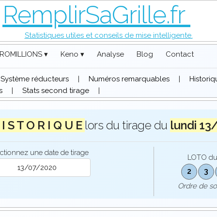
RemplirSaGrille.fr
Statistiques utiles et conseils de mise intelligente.
ROMILLIONS ▾
Keno ▾
Analyse
Blog
Contact
Système réducteurs
|
Numéros remarquables
|
Histori
s
|
Stats second tirage
|
 I S T O R I Q U E
lors du tirage du
lundi 13
ctionnez une date de tirage
LOTO d
2
3
Ordre de s