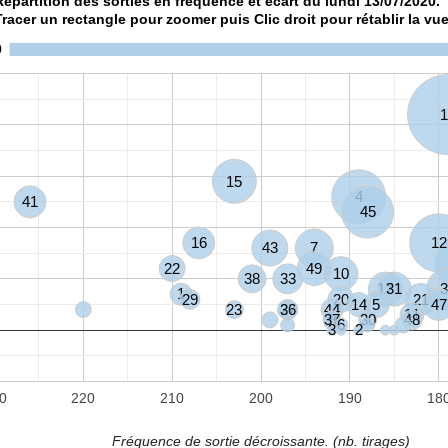
Répartition des sorties en fréquence et écart du lundi 13/07/2020.
Tracer un rectangle pour zoomer puis Clic droit pour rétablir la vue
0
1
15
4
41
45
16
12
43
7
22
49
10
38
33
17
31
3
1
29
20
21
14
5
47
23
27
36
44
11
37
9
30
48
6
3
2
0
220
210
200
190
18
Fréquence de sortie décroissante. (nb. tirages)