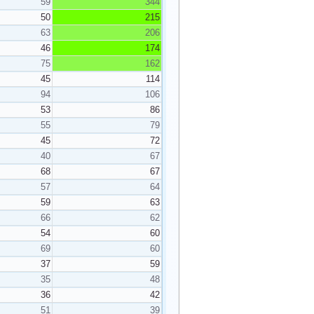
59
344
50
215
63
206
46
174
75
162
45
114
94
106
53
86
55
79
45
72
40
67
68
67
57
64
59
63
66
62
54
60
69
60
37
59
35
48
36
42
51
39