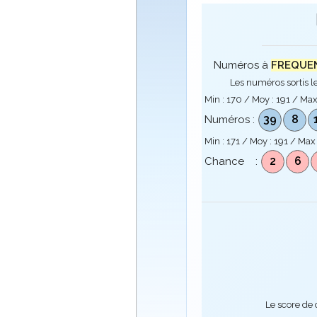
Numéros à
FREQUENC
Les numéros sortis le
Min :
170
/ Moy :
191
/ Max
39
8
Numéros :
Min :
171
/ Moy :
191
/ Max
2
6
Chance :
Le score de