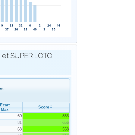
9
13
32
6
2
24
46
37
26
28
40
3
35
OTO et SUPER LOTO
ue.
Ecart
Score
Max
60
833
81
656
68
558