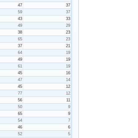
47
37
59
37
43
33
49
29
38
23
65
23
37
21
64
19
49
19
61
19
45
16
47
14
45
12
77
12
56
11
50
9
65
9
54
7
46
6
52
5