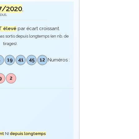
7/2020
.
sous.
 élevé
par écart croissant.
as sortis depuis longtemps (en nb. de
tirages).
4
19
41
45
12
Numéros :
9
2
nt
NI
depuis longtemps