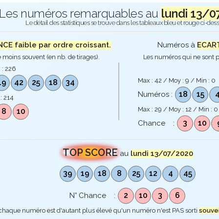
Les numéros remarquables au
lundi 13/0
Le détail des statistiques se trouve dans les tableaux bleu et rouge ci-des
E faible par ordre croissant.
Numéros à
ECART
 moins souvent (en nb. de tirages).
Les numéros qui ne sont p
 :
226
Max :
42
/ Moy :
9
/ Min :
0
19
42
25
18
34
18
15
Numéros :
 :
214
Max :
29
/ Moy :
12
/ Min :
0
8
10
3
10
Chance :
TOP SCORE
au
lundi 13/07/2020
39
19
18
8
25
12
4
45
2
10
3
6
N° Chance :
 chaque numéro est d'autant plus élevé qu'un numéro n'est PAS sorti
souve