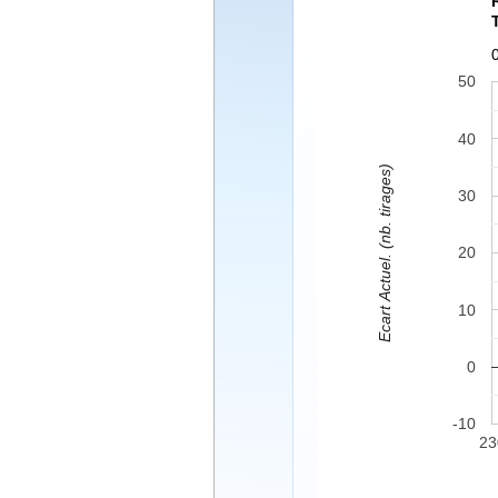
50
40
Ecart Actuel. (nb. tirages)
30
20
10
0
-10
23