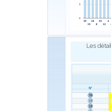
5
0
39
18
25
4
19
8
12
Les détai
N°
39
19
18