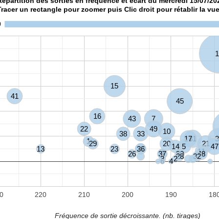
Répartition des sorties en fréquence et écart du mercredi 15/07/20
Tracer un rectangle pour zoomer puis Clic droit pour rétablir la vue
0
1
15
41
45
16
43
7
22
49
10
38
33
17
31
3
1
29
20
21
14
5
47
13
23
27
36
11
26
37
9
30
48
28
32
3
2
6
4
0
220
210
200
190
18
Fréquence de sortie décroissante. (nb. tirages)