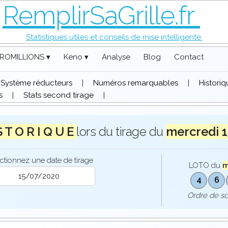
RemplirSaGrille.fr
Statistiques utiles et conseils de mise intelligente.
ROMILLIONS ▾
Keno ▾
Analyse
Blog
Contact
Système réducteurs
|
Numéros remarquables
|
Histori
s
|
Stats second tirage
|
S T O R I Q U E
lors du tirage du
mercredi 
ctionnez une date de tirage
LOTO du
m
4
6
Ordre de s