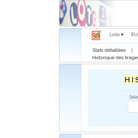
Loto ▾
EU
Stats détaillées
|
Historique des tirage
H I 
Séle