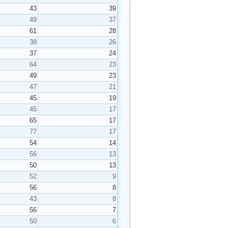
43
39
49
37
61
28
38
26
37
24
64
23
49
23
47
21
45
19
45
17
65
17
77
17
54
14
56
13
50
13
52
9
56
8
43
8
56
7
50
6