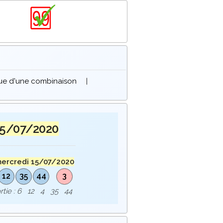
que d'une combinaison
|
15/07/2020
ercredi 15/07/2020
12
35
44
3
ortie : 6 12 4 35 44