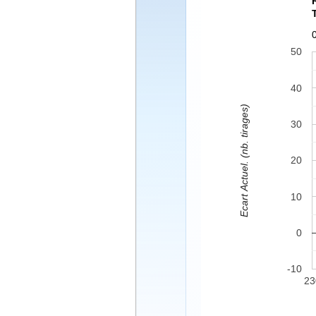
50
40
Ecart Actuel. (nb. tirages)
30
20
10
0
-10
23