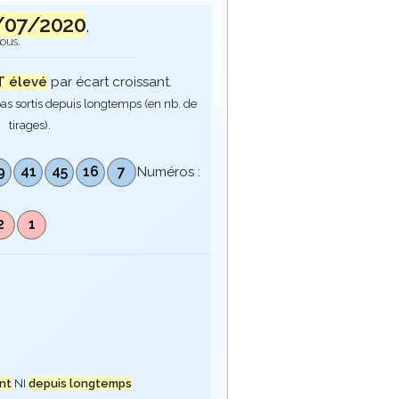
/07/2020
.
sous.
 élevé
par écart croissant.
as sortis depuis longtemps (en nb. de
tirages).
9
41
45
16
7
Numéros :
0
2
1
nt
NI
depuis longtemps