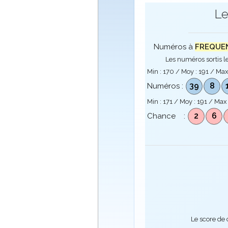
Le
Numéros à
FREQUENC
Les numéros sortis le
Min :
170
/ Moy :
191
/ Max
39
8
Numéros :
Min :
171
/ Moy :
191
/ Max
2
6
Chance :
Le score de