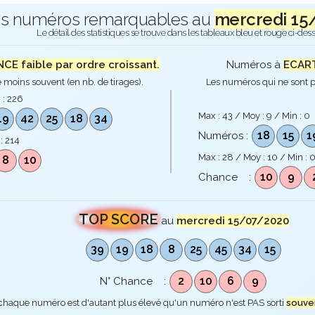
s numéros remarquables au
mercredi 15
Le détail des statistiques se trouve dans les tableaux bleu et rouge ci-des
E faible par ordre croissant.
Numéros à
ECART
 moins souvent (en nb. de tirages).
Les numéros qui ne sont p
 :
226
Max :
43
/ Moy :
9
/ Min :
0
19
42
25
18
34
18
15
1
Numéros :
 :
214
Max :
28
/ Moy :
10
/ Min :
8
10
10
9
Chance :
TOP SCORE
au
mercredi 15/07/2020
39
19
18
8
25
45
34
15
2
10
6
9
N° Chance :
 chaque numéro est d'autant plus élevé qu'un numéro n'est PAS sorti
souve