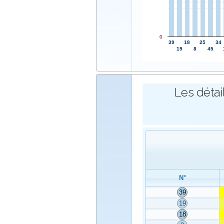
0
39
18
25
34
19
8
45
Les détai
N°
39
19
18