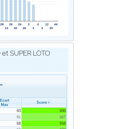
28
26
24
2
4
12
44
13
40
46
3
6
35
OTO et SUPER LOTO
ue.
Ecart
Score
Max
60
930
81
667
68
558