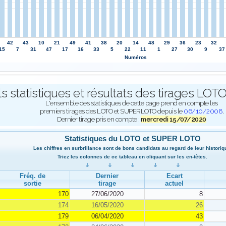
42
43
10
21
49
41
38
20
14
48
29
36
23
32
15
7
31
47
17
16
33
5
22
11
1
27
30
9
37
Numéros
ls statistiques et résultats des tirages L
L'ensemble des statistiques de cette page prend en compte les
premiers tirages des LOTO et SUPERLOTO depuis le
06/10/2008
.
Dernier tirage pris en compte :
mercredi 15/07/2020
Statistiques du LOTO et SUPER LOTO
Les chiffres en surbrillance sont de bons candidats au regard de leur historiq
Triez les colonnes de ce tableau en cliquant sur les en-têtes.
Fréq. de
Dernier
Ecart
sortie
tirage
actuel
170
27/06/2020
8
174
16/05/2020
26
179
06/04/2020
43