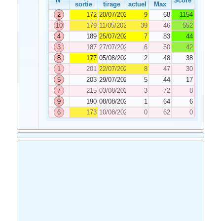
N°
Score
sortie
tirage
actuel
Max
2
172
20/07/2020
9
68
1154
10
179
11/05/2020
39
46
552
4
189
25/07/2020
7
83
44
3
187
27/07/2020
6
50
42
8
177
05/08/2020
2
48
38
1
201
22/07/2020
8
47
30
5
203
29/07/2020
5
44
17
7
215
03/08/2020
3
72
8
9
190
08/08/2020
1
64
6
6
173
10/08/2020
0
62
0