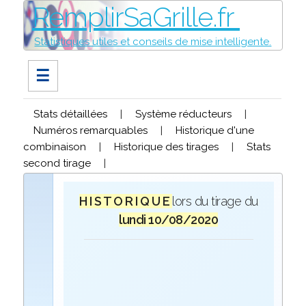
RemplirSaGrille.fr
Statistiques utiles et conseils de mise intelligente.
☰
Stats détaillées
|
Système réducteurs
|
Numéros remarquables
|
Historique d'une
combinaison
|
Historique des tirages
|
Stats
second tirage
|
H I S T O R I Q U E
lors du tirage du
lundi 10/08/2020