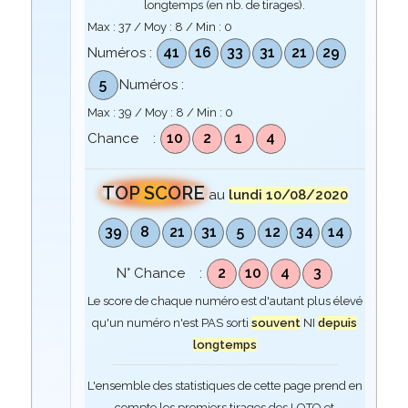
longtemps (en nb. de tirages).
Max :
37
/ Moy :
8
/ Min :
0
41
16
33
31
21
29
Numéros :
5
Numéros :
Max :
39
/ Moy :
8
/ Min :
0
10
2
1
4
Chance :
TOP SCORE
au
lundi 10/08/2020
39
8
21
31
5
12
34
14
2
10
4
3
N° Chance :
Le score de chaque numéro est d'autant plus élevé
qu'un numéro n'est PAS sorti
souvent
NI
depuis
longtemps
L'ensemble des statistiques de cette page prend en
compte les premiers tirages des LOTO et