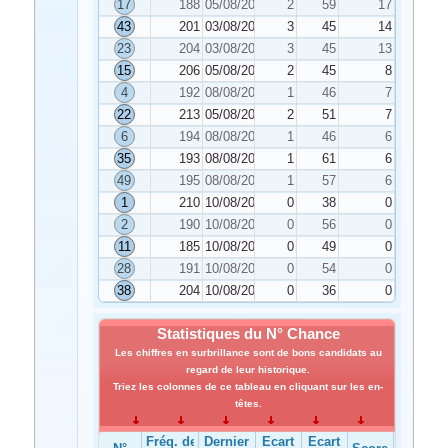
17
188
05/08/2020
2
59
17
43
201
03/08/2020
3
45
14
23
204
03/08/2020
3
45
13
15
206
05/08/2020
2
45
8
4
192
08/08/2020
1
46
7
22
213
05/08/2020
2
51
7
6
194
08/08/2020
1
46
6
35
193
08/08/2020
1
61
6
49
195
08/08/2020
1
57
6
1
210
10/08/2020
0
38
0
2
190
10/08/2020
0
56
0
11
185
10/08/2020
0
49
0
28
191
10/08/2020
0
54
0
38
204
10/08/2020
0
36
0
Statistiques du N° Chance
Les chiffres en surbrillance sont de bons candidats au
regard de leur historique.
Triez les colonnes de ce tableau en cliquant sur les en-
têtes.
Fréq. de
Dernier
Ecart
Ecart