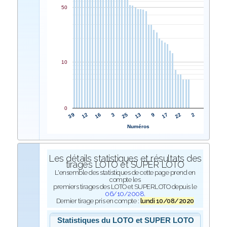
50
10
0
25
3
16
12
39
2
22
17
9
13
Numéros
Les détails statistiques et résultats des
tirages LOTO et SUPER LOTO
L'ensemble des statistiques de cette page prend en
compte les
premiers tirages des LOTO et SUPERLOTO depuis le
06/10/2008
.
Dernier tirage pris en compte :
lundi 10/08/2020
Statistiques du LOTO et SUPER LOTO