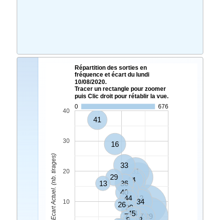
Répartition des sorties en
fréquence et écart du lundi
10/08/2020.
Tracer un rectangle pour zoomer
puis Clic droit pour rétablir la vue.
0
676
40
41
30
16
Ecart Actuel. (nb. tirages)
33
31
20
29
21
14
5
13
27
36
37
40
3
44
12
34
10
26
8
20
10
45
24
7
47
19
39
9
18
25