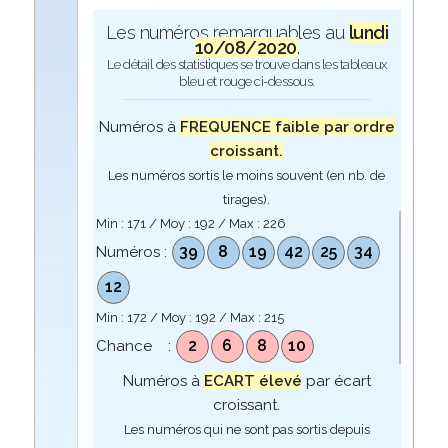
Les numéros remarquables au
lundi
10/08/2020
.
Le détail des statistiques se trouve dans les tableaux
bleu et rouge ci-dessous.
Numéros à
FREQUENCE faible par ordre
croissant.
Les numéros sortis le moins souvent (en nb. de
tirages).
Min :
171
/ Moy :
192
/ Max :
226
39
8
19
42
25
34
Numéros :
12
Min :
172
/ Moy :
192
/ Max :
215
2
6
8
10
Chance :
Numéros à
ECART élevé
par écart
croissant.
Les numéros qui ne sont pas sortis depuis