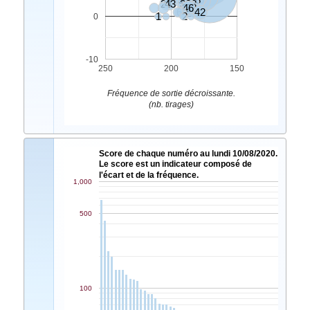
23
43
30
48
17
46
32
6
4
42
1
2
0
-10
250
200
150
Fréquence de sortie décroissante.
(nb. tirages)
Score de chaque numéro au lundi 10/08/2020.
Le score est un indicateur composé de
l'écart et de la fréquence.
1,000
500
100