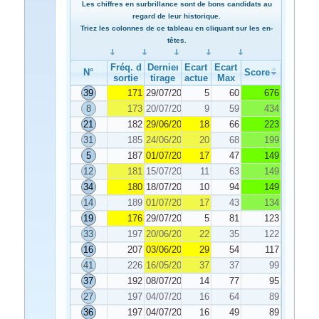
Les chiffres en surbrillance sont de bons candidats au
regard de leur historique.
Triez les colonnes de ce tableau en cliquant sur les en-
têtes.
Fréq. de
Dernier
Ecart
Ecart
N°
Score
sortie
tirage
actuel
Max
39
171
29/07/2020
5
60
676
8
173
20/07/2020
9
59
434
21
182
29/06/2020
18
66
223
31
185
24/06/2020
20
68
199
5
187
01/07/2020
17
47
149
12
181
15/07/2020
11
63
149
34
180
18/07/2020
10
94
149
14
189
01/07/2020
17
43
134
19
176
29/07/2020
5
81
123
33
197
20/06/2020
22
35
122
16
207
03/06/2020
29
54
117
41
226
16/05/2020
37
37
99
37
192
08/07/2020
14
77
95
27
197
04/07/2020
16
64
89
36
197
04/07/2020
16
49
89