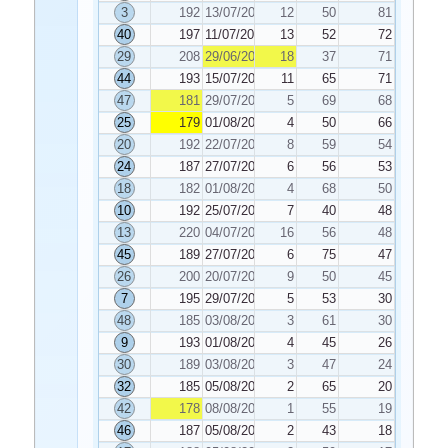
3
192
13/07/2020
12
50
81
40
197
11/07/2020
13
52
72
29
208
29/06/2020
18
37
71
44
193
15/07/2020
11
65
71
47
181
29/07/2020
5
69
68
25
179
01/08/2020
4
50
66
20
192
22/07/2020
8
59
54
24
187
27/07/2020
6
56
53
18
182
01/08/2020
4
68
50
10
192
25/07/2020
7
40
48
13
220
04/07/2020
16
56
48
45
189
27/07/2020
6
75
47
26
200
20/07/2020
9
50
45
7
195
29/07/2020
5
53
30
48
185
03/08/2020
3
61
30
9
193
01/08/2020
4
45
26
30
189
03/08/2020
3
47
24
32
185
05/08/2020
2
65
20
42
178
08/08/2020
1
55
19
46
187
05/08/2020
2
43
18