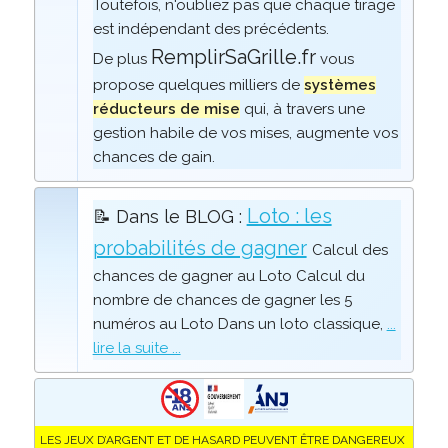
Toutefois, n'oubliez pas que chaque tirage
est indépendant des précédents.
RemplirSaGrille.fr
De plus
vous
propose quelques milliers de
systèmes
réducteurs de mise
qui, à travers une
gestion habile de vos mises, augmente vos
chances de gain.
Loto : les
📝 Dans le BLOG :
probabilités de gagner
Calcul des
chances de gagner au Loto Calcul du
nombre de chances de gagner les 5
numéros au Loto Dans un loto classique,
...
lire la suite ...
LES JEUX D’ARGENT ET DE HASARD PEUVENT ÊTRE DANGEREUX