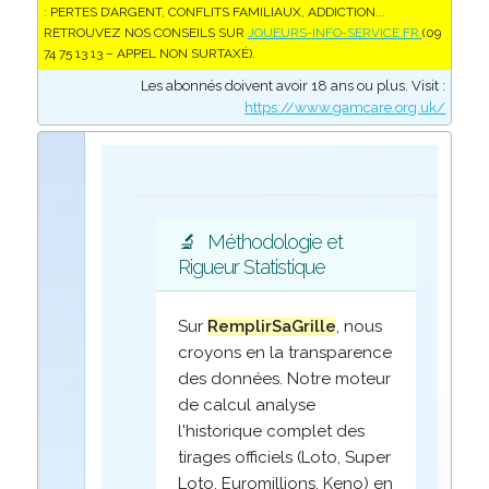
: PERTES D’ARGENT, CONFLITS FAMILIAUX, ADDICTION...
RETROUVEZ NOS CONSEILS SUR
JOUEURS-INFO-SERVICE.FR
(09
74 75 13 13 – APPEL NON SURTAXÉ).
Les abonnés doivent avoir 18 ans ou plus. Visit :
https://www.gamcare.org.uk/
🔬
Méthodologie et
Rigueur Statistique
Sur
RemplirSaGrille
, nous
croyons en la transparence
des données. Notre moteur
de calcul analyse
l'historique complet des
tirages officiels (Loto, Super
Loto, Euromillions, Keno) en