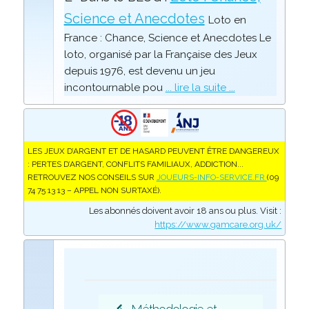
Science et Anecdotes
Loto en
France : Chance, Science et Anecdotes Le
loto, organisé par la Française des Jeux
depuis 1976, est devenu un jeu
incontournable pou
... lire la suite ...
LES JEUX D’ARGENT ET DE HASARD PEUVENT ÊTRE DANGEREUX
: PERTES D’ARGENT, CONFLITS FAMILIAUX, ADDICTION...
RETROUVEZ NOS CONSEILS SUR
JOUEURS-INFO-SERVICE.FR
(09
74 75 13 13 – APPEL NON SURTAXÉ).
Les abonnés doivent avoir 18 ans ou plus. Visit :
https://www.gamcare.org.uk/