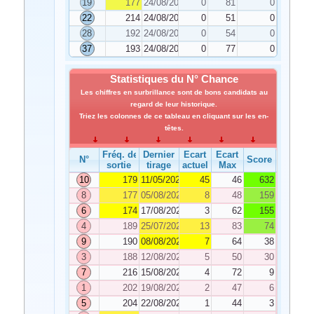
19
177
24/08/2020
0
81
0
22
214
24/08/2020
0
51
0
28
192
24/08/2020
0
54
0
37
193
24/08/2020
0
77
0
Statistiques du N° Chance
Les chiffres en surbrillance sont de bons candidats au
regard de leur historique.
Triez les colonnes de ce tableau en cliquant sur les en-
têtes.
Fréq. de
Dernier
Ecart
Ecart
N°
Score
sortie
tirage
actuel
Max
10
179
11/05/2020
45
46
632
8
177
05/08/2020
8
48
159
6
174
17/08/2020
3
62
155
4
189
25/07/2020
13
83
74
9
190
08/08/2020
7
64
38
3
188
12/08/2020
5
50
30
7
216
15/08/2020
4
72
9
1
202
19/08/2020
2
47
6
5
204
22/08/2020
1
44
3