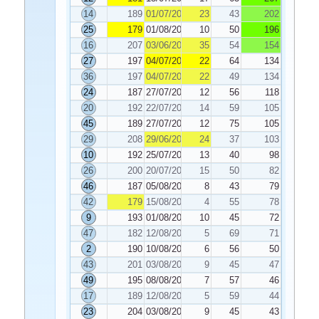
14
189
01/07/2020
23
43
202
25
179
01/08/2020
10
50
196
16
207
03/06/2020
35
54
154
27
197
04/07/2020
22
64
134
36
197
04/07/2020
22
49
134
24
187
27/07/2020
12
56
118
20
192
22/07/2020
14
59
105
45
189
27/07/2020
12
75
105
29
208
29/06/2020
24
37
103
10
192
25/07/2020
13
40
98
26
200
20/07/2020
15
50
82
46
187
05/08/2020
8
43
79
42
179
15/08/2020
4
55
78
9
193
01/08/2020
10
45
72
47
182
12/08/2020
5
69
71
2
190
10/08/2020
6
56
50
43
201
03/08/2020
9
45
47
49
195
08/08/2020
7
57
46
17
189
12/08/2020
5
59
44
23
204
03/08/2020
9
45
43