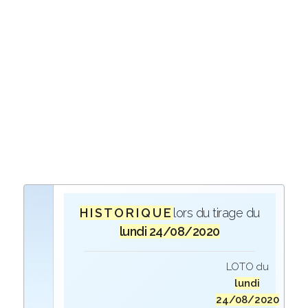
H I S T O R I Q U E
lors du tirage du
lundi 24/08/2020
LOTO du
lundi
24/08/2020