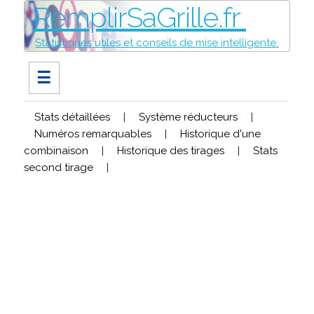
RemplirSaGrille.fr
Statistiques utiles et conseils de mise intelligente.
☰
Stats détaillées
|
Système réducteurs
|
Numéros remarquables
|
Historique d'une
combinaison
|
Historique des tirages
|
Stats
second tirage
|