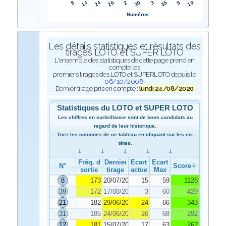
2
26
24
14
8
19
5
35
3
30
Numéros
Les détails statistiques et résultats des
tirages LOTO et SUPER LOTO
L'ensemble des statistiques de cette page prend en
compte les
premiers tirages des LOTO et SUPERLOTO depuis le
06/10/2008
.
Dernier tirage pris en compte :
lundi 24/08/2020
Statistiques du LOTO et SUPER LOTO
Les chiffres en surbrillance sont de bons candidats au
regard de leur historique.
Triez les colonnes de ce tableau en cliquant sur les en-
têtes.
Fréq. de
Dernier
Ecart
Ecart
N°
Score
sortie
tirage
actuel
Max
8
173
20/07/2020
15
59
1128
39
172
17/08/2020
3
60
429
21
182
29/06/2020
24
66
343
31
185
24/06/2020
26
68
292
12
181
15/07/2020
17
63
267