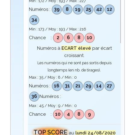
Min :
172
/ Moy :
193
/ Max :
227
39
8
19
25
42
12
Numéros :
34
Min :
173
/ Moy :
193
/ Max :
216
2
6
8
10
Chance :
Numéros à
ECART élevé
par écart
croissant.
Les numéros qui ne sont pas sortis depuis
longtemps (en nb. de tirages).
Max :
35
/ Moy :
8
/ Min :
0
16
31
21
29
14
27
Numéros :
36
Numéros :
Max :
45
/ Moy :
9
/ Min :
0
10
4
8
9
Chance :
TOP SCORE
au
lundi 24/08/2020