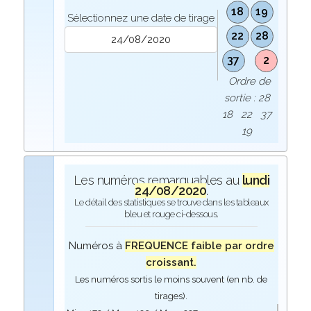
18
19
Sélectionnez une date de tirage
22
28
37
2
Ordre de
sortie : 28
18 22 37
19
Les numéros remarquables au
lundi
24/08/2020
.
Le détail des statistiques se trouve dans les tableaux
bleu et rouge ci-dessous.
Numéros à
FREQUENCE faible par ordre
croissant.
Les numéros sortis le moins souvent (en nb. de
tirages).