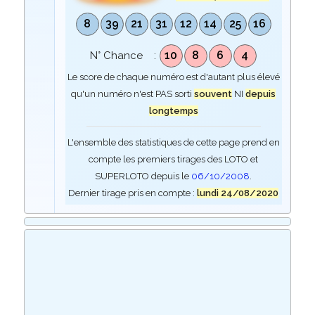
8
39
21
31
12
14
25
16
10
8
6
4
N° Chance :
Le score de chaque numéro est d'autant plus élevé
qu'un numéro n'est PAS sorti
souvent
NI
depuis
longtemps
L'ensemble des statistiques de cette page prend en
compte les premiers tirages des LOTO et
SUPERLOTO depuis le
06/10/2008
.
Dernier tirage pris en compte :
lundi 24/08/2020