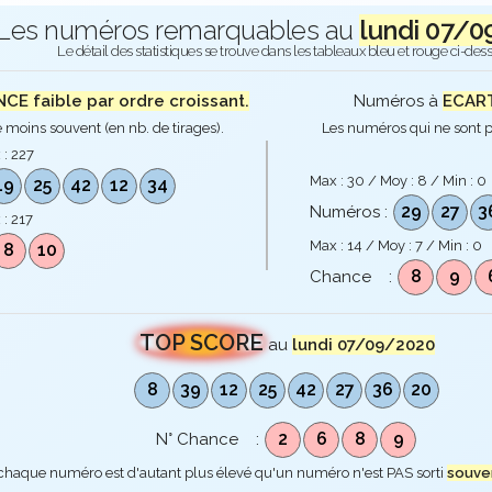
Les numéros remarquables au
lundi 07/
Le détail des statistiques se trouve dans les tableaux bleu et rouge ci-des
E faible par ordre croissant.
Numéros à
ECART
 moins souvent (en nb. de tirages).
Les numéros qui ne sont p
 :
227
Max :
30
/ Moy :
8
/ Min :
0
19
25
42
12
34
29
27
3
Numéros :
 :
217
Max :
14
/ Moy :
7
/ Min :
0
8
10
8
9
Chance :
TOP SCORE
au
lundi 07/09/2020
8
39
12
25
42
27
36
20
2
6
8
9
N° Chance :
 chaque numéro est d'autant plus élevé qu'un numéro n'est PAS sorti
souve