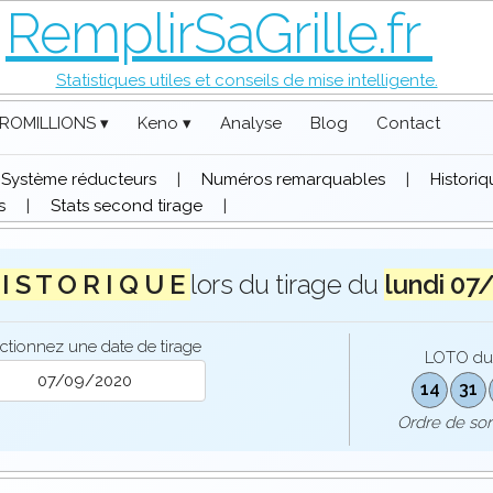
RemplirSaGrille.fr
Statistiques utiles et conseils de mise intelligente.
ROMILLIONS ▾
Keno ▾
Analyse
Blog
Contact
Système réducteurs
|
Numéros remarquables
|
Histori
s
|
Stats second tirage
|
I S T O R I Q U E
lors du tirage du
lundi 07
ctionnez une date de tirage
LOTO d
14
31
Ordre de so