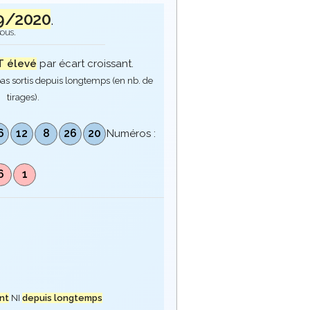
09/2020
.
sous.
 élevé
par écart croissant.
as sortis depuis longtemps (en nb. de
tirages).
6
12
8
26
20
Numéros :
6
1
nt
NI
depuis longtemps