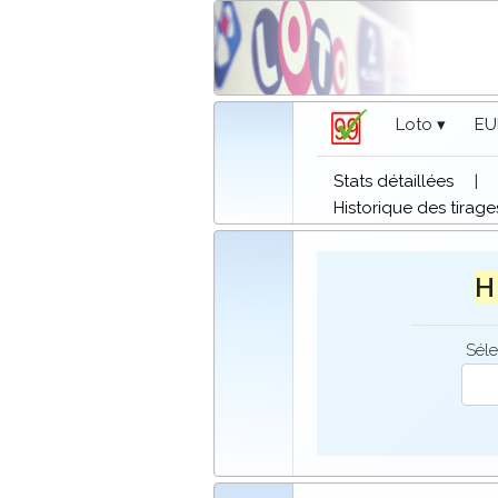
Loto ▾
EU
Stats détaillées
|
Historique des tirage
H 
Séle