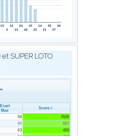
13
16
24
15
14
35
44
3
23
46
22
31
37
OTO et SUPER LOTO
ue.
Ecart
Score
Max
59
3500
60
667
63
460