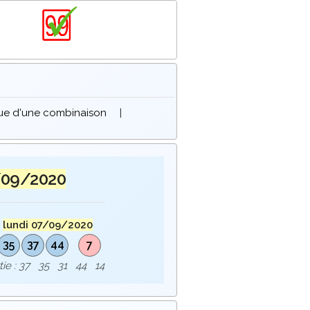
que d'une combinaison
|
/09/2020
u
lundi 07/09/2020
35
37
44
7
rtie : 37 35 31 44 14