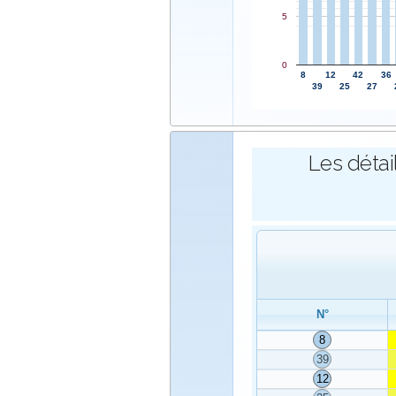
5
0
8
12
42
36
39
25
27
Les détai
N°
8
39
12