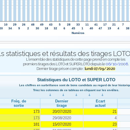
10
29
26
48
49
43
5
28
33
11
41
17
21
7
20
34
9
2
30
18
32
6
45
1
40
47
19
4
38
Numéros
ls statistiques et résultats des tirages L
L'ensemble des statistiques de cette page prend en compte les
premiers tirages des LOTO et SUPERLOTO depuis le
06/10/2008
.
Dernier tirage pris en compte :
lundi 07/09/2020
Statistiques du LOTO et SUPER LOTO
Les chiffres en surbrillance sont de bons candidats au regard de leur historiq
Triez les colonnes de ce tableau en cliquant sur les en-têtes.
Fréq. de
Dernier
Ecart
sortie
tirage
actuel
173
20/07/2020
21
173
29/08/2020
4
181
15/07/2020
23