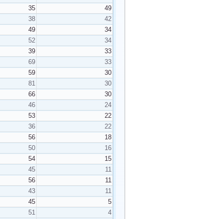
35
49
38
42
49
34
52
34
39
33
69
33
59
30
81
30
66
30
46
24
53
22
36
22
56
18
50
16
54
15
45
11
56
11
43
11
45
5
51
4