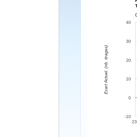
40
30
Ecart Actuel. (nb. tirages)
20
10
0
-10
23