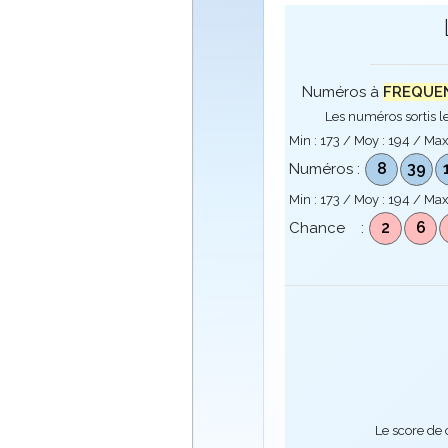
Numéros à
FREQUENC
Les numéros sortis le
Min :
173
/ Moy :
194
/ Max
8
39
Numéros :
Min :
173
/ Moy :
194
/ Max
2
6
Chance :
Le score de