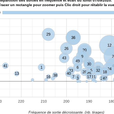
Répartition des sorties en fréquence et écart du lundi 07/09/2020.
Tracer un rectangle pour zoomer puis Clic droit pour rétablir la vue
0
29
27
36
12
26
20
10
9
2
43
49
2
30
41
4
1
6
48
34
33
5
32
28
18
13
40
45
38
16
7
4
17
11
3
21
47
0
220
210
200
190
18
Fréquence de sortie décroissante. (nb. tirages)