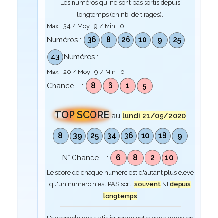
Les numéros qui ne sont pas sortis depuis
longtemps (en nb. de tirages).
Max :
34
/ Moy :
9
/ Min :
0
36
8
26
10
9
25
Numéros :
43
Numéros :
Max :
20
/ Moy :
9
/ Min :
0
8
6
1
5
Chance :
TOP SCORE
au
lundi 21/09/2020
8
39
25
34
36
10
18
9
6
8
2
10
N° Chance :
Le score de chaque numéro est d'autant plus élevé
qu'un numéro n'est PAS sorti
souvent
NI
depuis
longtemps
L'ensemble des statistiques de cette page prend en