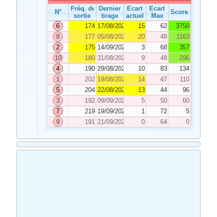
Fréq. de
Dernier
Ecart
Ecart
N°
Score
sortie
tirage
actuel
Max
6
174
17/08/2020
15
62
3750
8
177
05/08/2020
20
48
1163
2
175
14/09/2020
3
68
357
10
180
31/08/2020
9
48
296
4
190
29/08/2020
10
83
134
1
202
19/08/2020
14
47
110
5
204
22/08/2020
13
44
96
3
192
09/09/2020
5
50
60
7
219
19/09/2020
1
72
5
9
191
21/09/2020
0
64
0