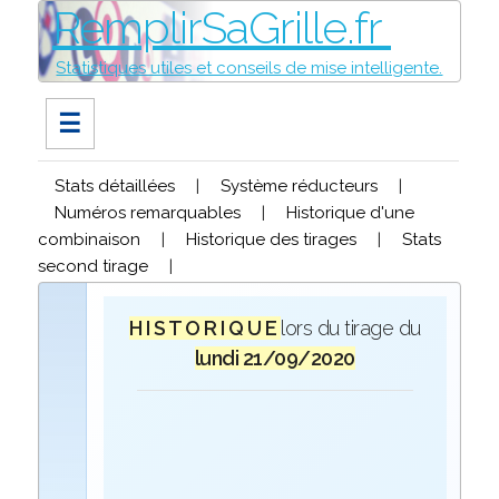
RemplirSaGrille.fr
Statistiques utiles et conseils de mise intelligente.
☰
Stats détaillées
|
Système réducteurs
|
Numéros remarquables
|
Historique d'une
combinaison
|
Historique des tirages
|
Stats
second tirage
|
H I S T O R I Q U E
lors du tirage du
lundi 21/09/2020