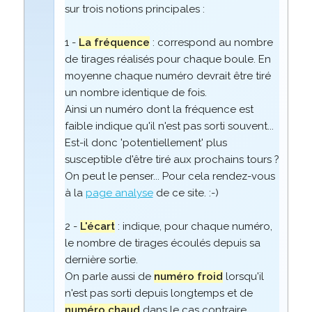
sur trois notions principales :
1 -
La fréquence
: correspond au nombre
de tirages réalisés pour chaque boule. En
moyenne chaque numéro devrait être tiré
un nombre identique de fois.
Ainsi un numéro dont la fréquence est
faible indique qu'il n'est pas sorti souvent...
Est-il donc 'potentiellement' plus
susceptible d'être tiré aux prochains tours ?
On peut le penser... Pour cela rendez-vous
à la
page analyse
de ce site. :-)
2 -
L'écart
: indique, pour chaque numéro,
le nombre de tirages écoulés depuis sa
dernière sortie.
On parle aussi de
numéro froid
lorsqu'il
n'est pas sorti depuis longtemps et de
numéro chaud
dans le cas contraire.