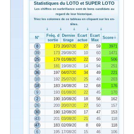
Statistiques du LOTO et SUPER LOTO
Les chiffres en surbrillance sont de bons candidats au
regard de leur historique.
Triez les colonnes de ce tableau en cliquant sur les en-
têtes.
Fréq. de
Dernier
Ecart
Ecart
N°
Score
sortie
tirage
actuel
Max
8
173
20/07/2020
27
59
3971
39
173
29/08/2020
10
60
1471
25
179
01/08/2020
22
50
506
34
181
19/08/2020
14
94
251
36
197
04/07/2020
34
49
221
10
192
25/07/2020
25
40
203
18
183
24/08/2020
12
68
176
9
193
01/08/2020
22
45
170
2
190
10/08/2020
18
56
162
26
200
20/07/2020
27
50
157
30
190
12/08/2020
17
47
153
43
201
03/08/2020
21
45
118
47
183
02/09/2020
8
69
118
6
195
17/08/2020
15
46
106