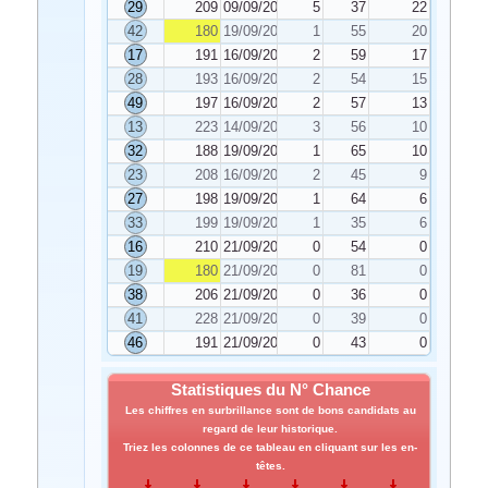
29
209
09/09/2020
5
37
22
42
180
19/09/2020
1
55
20
17
191
16/09/2020
2
59
17
28
193
16/09/2020
2
54
15
49
197
16/09/2020
2
57
13
13
223
14/09/2020
3
56
10
32
188
19/09/2020
1
65
10
23
208
16/09/2020
2
45
9
27
198
19/09/2020
1
64
6
33
199
19/09/2020
1
35
6
16
210
21/09/2020
0
54
0
19
180
21/09/2020
0
81
0
38
206
21/09/2020
0
36
0
41
228
21/09/2020
0
39
0
46
191
21/09/2020
0
43
0
Statistiques du N° Chance
Les chiffres en surbrillance sont de bons candidats au
regard de leur historique.
Triez les colonnes de ce tableau en cliquant sur les en-
têtes.