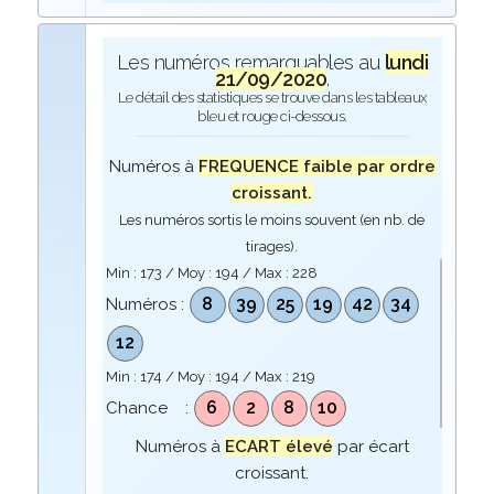
Les numéros remarquables au
lundi
21/09/2020
.
Le détail des statistiques se trouve dans les tableaux
bleu et rouge ci-dessous.
Numéros à
FREQUENCE faible par ordre
croissant.
Les numéros sortis le moins souvent (en nb. de
tirages).
Min :
173
/ Moy :
194
/ Max :
228
8
39
25
19
42
34
Numéros :
12
Min :
174
/ Moy :
194
/ Max :
219
6
2
8
10
Chance :
Numéros à
ECART élevé
par écart
croissant.