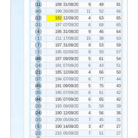
11
188
31/08/2020
9
49
91
40
199
26/08/2020
11
52
66
12
182
12/09/2020
4
63
65
31
187
07/09/2020
6
68
65
4
195
31/08/2020
9
46
64
1
211
17/08/2020
15
38
63
7
197
31/08/2020
9
53
59
3
195
02/09/2020
8
50
57
48
187
09/09/2020
5
61
54
14
191
07/09/2020
6
43
51
21
185
12/09/2020
4
66
50
37
194
07/09/2020
6
77
44
45
191
09/09/2020
5
75
43
35
195
07/09/2020
6
61
42
44
195
07/09/2020
6
65
42
20
193
09/09/2020
5
59
39
24
190
12/09/2020
4
56
36
15
209
05/09/2020
7
45
31
5
190
14/09/2020
3
47
27
22
215
05/09/2020
7
51
27