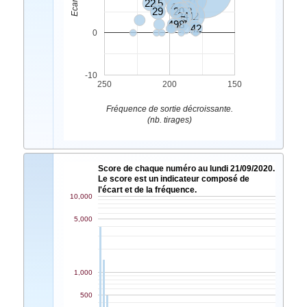
22
15
35
44
37
14
31
29
20
45
48
24
21
12
5
49
28
17
42
0
-10
250
200
150
Fréquence de sortie décroissante.
(nb. tirages)
Score de chaque numéro au lundi 21/09/2020.
Le score est un indicateur composé de
l'écart et de la fréquence.
10,000
5,000
1,000
500