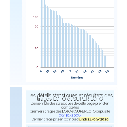
100
50
10
0
7
40
30
10
8
19
32
42
24
37
Numéros
Les détails statistiques et résultats des
tirages LOTO et SUPER LOTO
L'ensemble des statistiques de cette page prend en
compte les
premiers tirages des LOTO et SUPERLOTO depuis le
06/10/2008
.
Dernier tirage pris en compte :
lundi 21/09/2020