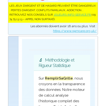
LES JEUX D’ARGENT ET DE HASARD PEUVENT ÊTRE DANGEREUX
: PERTES D’ARGENT, CONFLITS FAMILIAUX, ADDICTION...
RETROUVEZ NOS CONSEILS SUR
JOUEURS-INFO-SERVICE.FR
(09
74 75 13 13 – APPEL NON SURTAXÉ).
Les abonnés doivent avoir 18 ans ou plus. Visit :
https://www.gamcare.org.uk/
🔬
Méthodologie et
Rigueur Statistique
Sur
RemplirSaGrille
, nous
croyons en la transparence
des données. Notre moteur
de calcul analyse
l'historique complet des