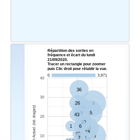
Répartition des sorties en
fréquence et écart du lundi
21/09/2020.
Tracer un rectangle pour zoomer
puis Clic droit pour rétablir la vue.
0
3,971
40
36
30
26
8
10
Ecart Actuel. (nb. tirages)
9
25
43
20
2
30
1
6
34
18
40
39
10
7
4
11
3
47