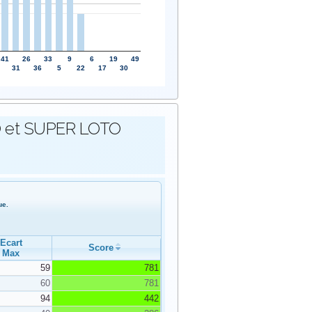
41
26
33
9
6
19
49
31
36
5
22
17
30
OTO et SUPER LOTO
ue.
Ecart
Score
Max
59
781
60
781
94
442