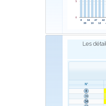
5
0
8
34
47
42
39
10
12
Les détai
N°
8
39
34