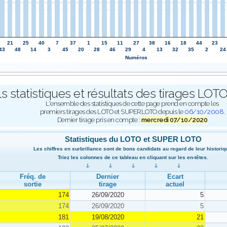
21
25
40
7
37
1
15
11
27
38
16
18
44
23
43
48
14
3
45
20
28
46
29
4
13
32
35
2
24
Numéros
ls statistiques et résultats des tirages L
L'ensemble des statistiques de cette page prend en compte les
premiers tirages des LOTO et SUPERLOTO depuis le
06/10/2008
.
Dernier tirage pris en compte :
mercredi 07/10/2020
Statistiques du LOTO et SUPER LOTO
Les chiffres en surbrillance sont de bons candidats au regard de leur historiq
Triez les colonnes de ce tableau en cliquant sur les en-têtes.
Fréq. de
Dernier
Ecart
sortie
tirage
actuel
174
26/09/2020
5
174
26/09/2020
5
181
19/08/2020
21