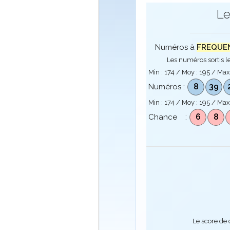
Le
Numéros à
FREQUENC
Les numéros sortis le
Min :
174
/ Moy :
195
/ Max
8
39
Numéros :
Min :
174
/ Moy :
195
/ Max
6
8
Chance :
Le score de