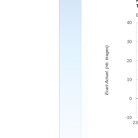
40
30
Ecart Actuel. (nb. tirages)
20
10
0
-10
23