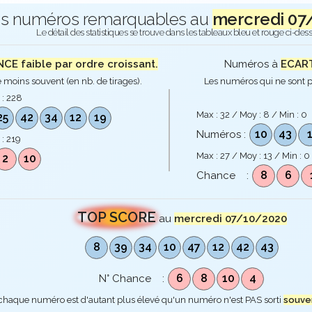
s numéros remarquables au
mercredi 07
Le détail des statistiques se trouve dans les tableaux bleu et rouge ci-des
E faible par ordre croissant.
Numéros à
ECART
 moins souvent (en nb. de tirages).
Les numéros qui ne sont p
 :
228
Max :
32
/ Moy :
8
/ Min :
0
25
42
34
12
19
10
43
Numéros :
 :
219
Max :
27
/ Moy :
13
/ Min :
0
2
10
8
6
Chance :
TOP SCORE
au
mercredi 07/10/2020
8
39
34
10
47
12
42
43
6
8
10
4
N° Chance :
 chaque numéro est d'autant plus élevé qu'un numéro n'est PAS sorti
souve