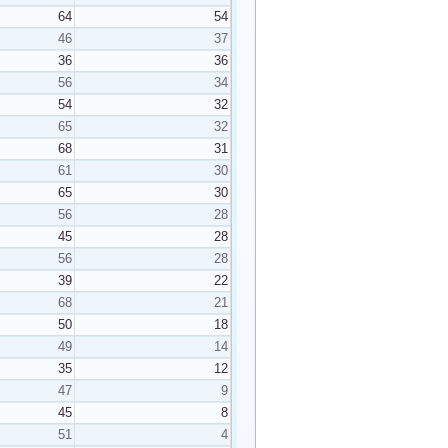
64
54
46
37
36
36
56
34
54
32
65
32
68
31
61
30
65
30
56
28
45
28
56
28
39
22
68
21
50
18
49
14
35
12
47
9
45
8
51
4