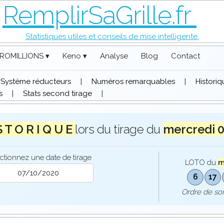
RemplirSaGrille.fr
Statistiques utiles et conseils de mise intelligente.
ROMILLIONS ▾
Keno ▾
Analyse
Blog
Contact
Système réducteurs
|
Numéros remarquables
|
Histori
s
|
Stats second tirage
|
S T O R I Q U E
lors du tirage du
mercredi 
ctionnez une date de tirage
LOTO du
m
6
17
Ordre de s