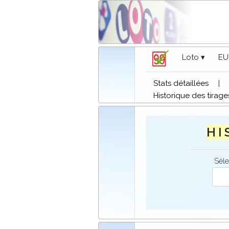
Loto ▾
EU
Stats détaillées
|
Historique des tirage
H I 
Séle