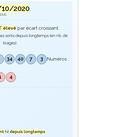
/10/2020
.
sous.
 élevé
par écart croissant.
as sortis depuis longtemps (en nb. de
tirages).
1
34
40
7
3
Numéros :
1
4
nt
NI
depuis longtemps