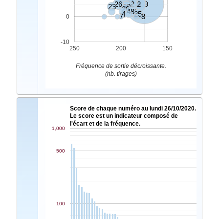
11
18
26
32
19
42
39
23
20
9
24
28
48
21
4
25
7
8
0
-10
250
200
150
Fréquence de sortie décroissante.
(nb. tirages)
Score de chaque numéro au lundi 26/10/2020.
Le score est un indicateur composé de
l'écart et de la fréquence.
1,000
500
100