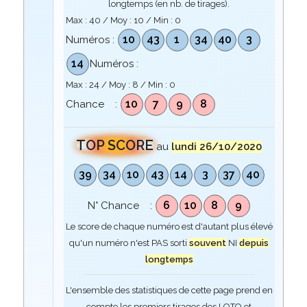
longtemps (en nb. de tirages).
Max :
40
/ Moy :
10
/ Min :
0
10
43
1
34
40
3
Numéros :
14
Numéros :
Max :
24
/ Moy :
8
/ Min :
0
10
7
9
8
Chance :
TOP SCORE
au
lundi 26/10/2020
39
34
10
43
14
3
37
40
6
10
8
9
N° Chance :
Le score de chaque numéro est d'autant plus élevé
qu'un numéro n'est PAS sorti
souvent
NI
depuis
longtemps
L'ensemble des statistiques de cette page prend en
compte les premiers tirages des LOTO et