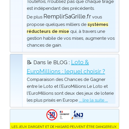
Toutefois, n'oubliez pas que chaque tirage
est indépendant des précédents.
RemplirSaGrille.fr
De plus
vous
propose quelques milliers de
systèmes
réducteurs de mise
qui, à travers une
gestion habile de vos mises, augmente vos
chances de gain.
Loto &
📝 Dans le BLOG :
EuroMillions : lequel choisir ?
Comparaison des Chances de Gagner
entre le Loto et l'EuroMillions Le Loto et
l'EuroMillions sont deux des jeux de loterie
les plus prisés en Europe
... lire la suite ...
LES JEUX D’ARGENT ET DE HASARD PEUVENT ÊTRE DANGEREUX