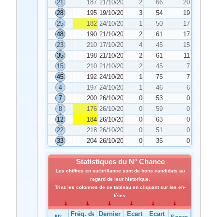
21
187
21/10/2020
2
66
20
28
195
19/10/2020
3
54
19
25
182
24/10/2020
1
50
17
48
190
21/10/2020
2
61
17
23
210
17/10/2020
4
45
15
35
198
21/10/2020
2
61
11
15
210
21/10/2020
2
45
7
45
192
24/10/2020
1
75
7
4
197
24/10/2020
1
46
6
7
200
26/10/2020
0
53
0
8
176
26/10/2020
0
59
0
12
184
26/10/2020
0
63
0
22
218
26/10/2020
0
51
0
33
204
26/10/2020
0
35
0
Statistiques du N° Chance
Les chiffres en surbrillance sont de bons candidats au
regard de leur historique.
Triez les colonnes de ce tableau en cliquant sur les en-
têtes.
Fréq. de
Dernier
Ecart
Ecart