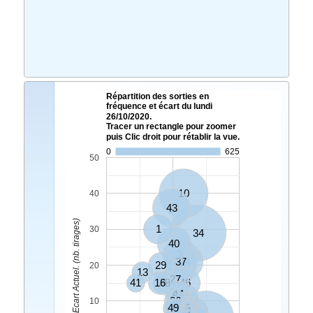
Répartition des sorties en
fréquence et écart du lundi
26/10/2020.
Tracer un rectangle pour zoomer
puis Clic droit pour rétablir la vue.
0
625
50
10
40
43
Ecart Actuel. (nb. tirages)
1
30
34
40
3
37
14
29
20
13
27
41
16
38
46
44
2
36
10
5
49
6
17
30
31
47