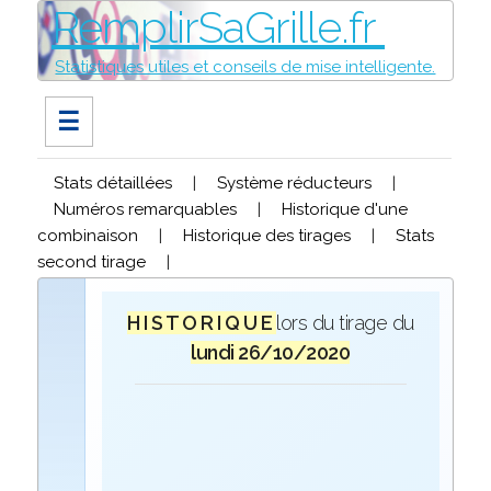
RemplirSaGrille.fr
Statistiques utiles et conseils de mise intelligente.
☰
Stats détaillées
|
Système réducteurs
|
Numéros remarquables
|
Historique d'une
combinaison
|
Historique des tirages
|
Stats
second tirage
|
H I S T O R I Q U E
lors du tirage du
lundi 26/10/2020