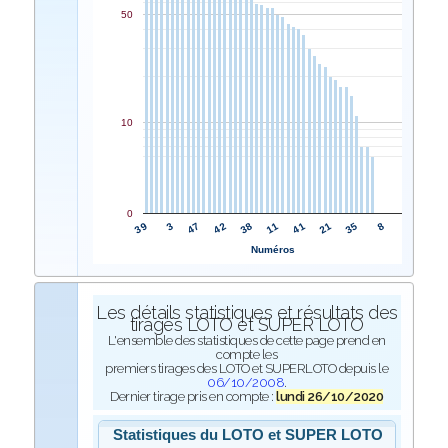
50
10
0
38
42
47
3
39
8
35
21
41
11
Numéros
Les détails statistiques et résultats des
tirages LOTO et SUPER LOTO
L'ensemble des statistiques de cette page prend en
compte les
premiers tirages des LOTO et SUPERLOTO depuis le
06/10/2008
.
Dernier tirage pris en compte :
lundi 26/10/2020
Statistiques du LOTO et SUPER LOTO