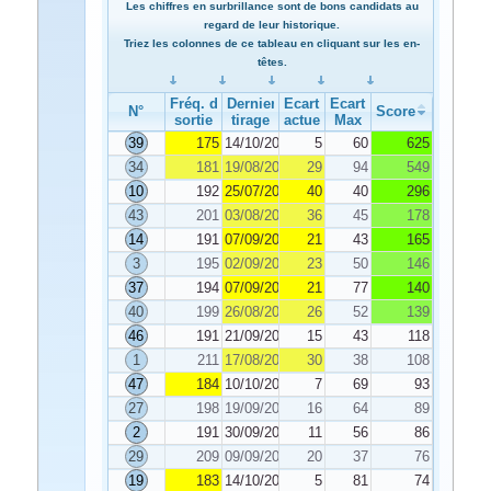
Les chiffres en surbrillance sont de bons candidats au
regard de leur historique.
Triez les colonnes de ce tableau en cliquant sur les en-
têtes.
Fréq. de
Dernier
Ecart
Ecart
N°
Score
sortie
tirage
actuel
Max
39
175
14/10/2020
5
60
625
34
181
19/08/2020
29
94
549
10
192
25/07/2020
40
40
296
43
201
03/08/2020
36
45
178
14
191
07/09/2020
21
43
165
3
195
02/09/2020
23
50
146
37
194
07/09/2020
21
77
140
40
199
26/08/2020
26
52
139
46
191
21/09/2020
15
43
118
1
211
17/08/2020
30
38
108
47
184
10/10/2020
7
69
93
27
198
19/09/2020
16
64
89
2
191
30/09/2020
11
56
86
29
209
09/09/2020
20
37
76
19
183
14/10/2020
5
81
74