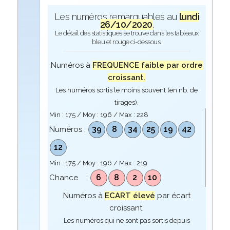
Les numéros remarquables au
lundi
26/10/2020
.
Le détail des statistiques se trouve dans les tableaux
bleu et rouge ci-dessous.
Numéros à
FREQUENCE faible par ordre
croissant.
Les numéros sortis le moins souvent (en nb. de
tirages).
Min :
175
/ Moy :
196
/ Max :
228
39
8
34
25
19
42
Numéros :
12
Min :
175
/ Moy :
196
/ Max :
219
6
8
2
10
Chance :
Numéros à
ECART élevé
par écart
croissant.
Les numéros qui ne sont pas sortis depuis