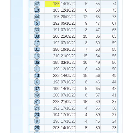
42
183
14/10/2020
5
55
74
18
185
12/10/2020
6
68
73
44
196
28/09/2020
12
65
73
5
192
05/10/2020
9
47
67
30
191
07/10/2020
8
47
63
38
206
21/09/2020
15
36
63
17
192
07/10/2020
8
59
59
31
190
10/10/2020
7
68
58
16
210
21/09/2020
15
54
56
36
198
03/10/2020
10
49
56
11
190
12/10/2020
6
49
50
13
223
14/09/2020
18
56
49
6
198
07/10/2020
8
46
44
32
190
14/10/2020
5
65
42
49
200
07/10/2020
8
57
41
41
228
21/09/2020
15
39
37
24
192
17/10/2020
4
56
30
20
194
17/10/2020
4
59
27
9
196
17/10/2020
4
45
24
26
203
14/10/2020
5
50
23