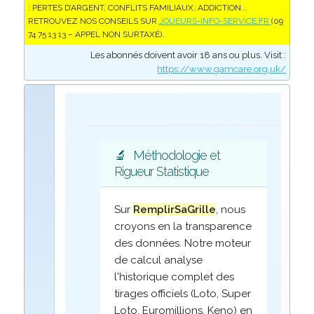
: PERTES D’ARGENT, CONFLITS FAMILIAUX, ADDICTION...
RETROUVEZ NOS CONSEILS SUR
JOUEURS-INFO-SERVICE.FR
(09
74 75 13 13 – APPEL NON SURTAXÉ).
Les abonnés doivent avoir 18 ans ou plus. Visit :
https://www.gamcare.org.uk/
🔬
Méthodologie et
Rigueur Statistique
Sur
RemplirSaGrille
, nous
croyons en la transparence
des données. Notre moteur
de calcul analyse
l'historique complet des
tirages officiels (Loto, Super
Loto, Euromillions, Keno) en