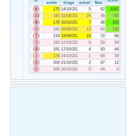
N°
Score
sortie
tirage
actuel
Max
6
175
14/10/2020
5
62
1042
10
180
31/08/2020
24
48
755
8
178
10/10/2020
7
48
333
9
192
26/09/2020
13
64
135
7
219
19/09/2020
16
72
66
3
193
12/10/2020
6
50
59
4
191
17/10/2020
4
83
44
2
179
24/10/2020
1
68
38
1
204
21/10/2020
2
47
12
5
208
26/10/2020
0
44
0