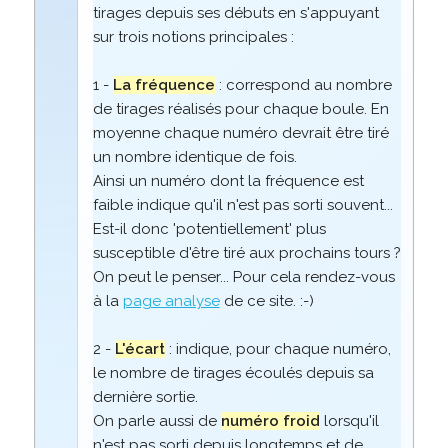
tirages depuis ses débuts en s'appuyant
sur trois notions principales :
1 -
La fréquence
: correspond au nombre
de tirages réalisés pour chaque boule. En
moyenne chaque numéro devrait être tiré
un nombre identique de fois.
Ainsi un numéro dont la fréquence est
faible indique qu'il n'est pas sorti souvent...
Est-il donc 'potentiellement' plus
susceptible d'être tiré aux prochains tours ?
On peut le penser... Pour cela rendez-vous
à la
page analyse
de ce site. :-)
2 -
L'écart
: indique, pour chaque numéro,
le nombre de tirages écoulés depuis sa
dernière sortie.
On parle aussi de
numéro froid
lorsqu'il
n'est pas sorti depuis longtemps et de