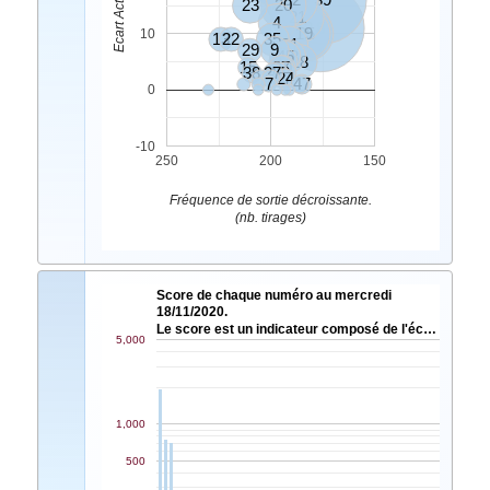
23
20
21
4
12
8
19
25
10
13
22
35
31
29
9
30
45
48
5
18
15
37
10
38
27
44
2
17
24
7
47
0
-10
250
200
150
Fréquence de sortie décroissante.
(nb. tirages)
Score de chaque numéro au mercredi
18/11/2020.
Le score est un indicateur composé de l'éc…
5,000
1,000
500