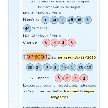
Les numéros qui ne sont pas sortis depuis
longtemps (en nb. de tirages).
Max :
41
/ Moy :
9
/ Min :
0
1
34
3
46
36
6
Numéros :
49
Numéros :
Max :
16
/ Moy :
7
/ Min :
0
6
4
2
5
Chance :
TOP SCORE
au
mercredi 18/11/2020
39
34
8
3
46
1
25
12
6
2
4
3
N° Chance :
Le score de chaque numéro est d'autant plus élevé
qu'un numéro n'est PAS sorti
souvent
NI
depuis
longtemps
L'ensemble des statistiques de cette page prend en