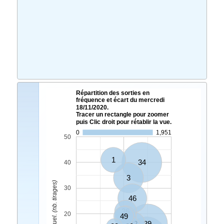
Répartition des sorties en
fréquence et écart du mercredi
18/11/2020.
Tracer un rectangle pour zoomer
puis Clic droit pour rétablir la vue.
0
1,951
50
1
34
40
3
Ecart Actuel. (nb. tirages)
30
46
36
20
49
6
32
39