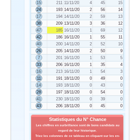
15
211
11/11/2020
4
45
15
24
193
14/11/2020
2
56
14
17
194
14/11/2020
2
59
13
38
209
13/11/2020
3
36
12
47
185
16/11/2020
1
69
12
42
186
16/11/2020
1
55
11
40
200
14/11/2020
2
52
10
26
205
14/11/2020
2
50
9
7
201
16/11/2020
1
53
5
33
206
16/11/2020
1
35
4
16
213
16/11/2020
1
54
3
11
191
18/11/2020
0
49
0
14
193
18/11/2020
0
43
0
28
197
18/11/2020
0
54
0
41
230
18/11/2020
0
39
0
43
206
18/11/2020
0
45
0
Statistiques du N° Chance
Les chiffres en surbrillance sont de bons candidats au
regard de leur historique.
Triez les colonnes de ce tableau en cliquant sur les en-