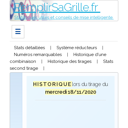
RemplirSaGrille.fr
Statistiques utiles et conseils de mise intelligente.
☰
Stats détaillées
|
Système réducteurs
|
Numéros remarquables
|
Historique d'une
combinaison
|
Historique des tirages
|
Stats
second tirage
|
H I S T O R I Q U E
lors du tirage du
mercredi 18/11/2020