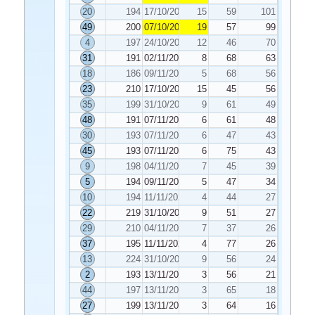
20
194
17/10/2020
15
59
101
49
200
07/10/2020
19
57
99
4
197
24/10/2020
12
46
70
31
191
02/11/2020
8
68
63
18
186
09/11/2020
5
68
56
23
210
17/10/2020
15
45
56
35
199
31/10/2020
9
61
49
48
191
07/11/2020
6
61
48
30
193
07/11/2020
6
47
43
45
193
07/11/2020
6
75
43
9
198
04/11/2020
7
45
39
5
194
09/11/2020
5
47
34
10
194
11/11/2020
4
44
27
22
219
31/10/2020
9
51
27
29
210
04/11/2020
7
37
26
37
195
11/11/2020
4
77
26
13
224
31/10/2020
9
56
24
2
193
13/11/2020
3
56
21
44
197
13/11/2020
3
65
18
27
199
13/11/2020
3
64
16