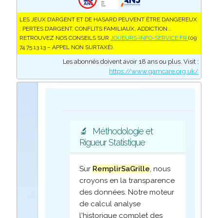
LES JEUX D’ARGENT ET DE HASARD PEUVENT ÊTRE DANGEREUX
: PERTES D’ARGENT, CONFLITS FAMILIAUX, ADDICTION...
RETROUVEZ NOS CONSEILS SUR
JOUEURS-INFO-SERVICE.FR
(09
74 75 13 13 – APPEL NON SURTAXÉ).
Les abonnés doivent avoir 18 ans ou plus. Visit :
https://www.gamcare.org.uk/
🔬
Méthodologie et
Rigueur Statistique
Sur
RemplirSaGrille
, nous
croyons en la transparence
des données. Notre moteur
de calcul analyse
l'historique complet des