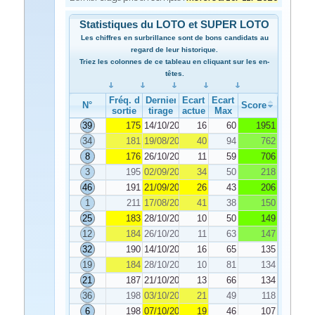
Statistiques du LOTO et SUPER LOTO
Les chiffres en surbrillance sont de bons candidats au
regard de leur historique.
Triez les colonnes de ce tableau en cliquant sur les en-
têtes.
Fréq. de
Dernier
Ecart
Ecart
N°
Score
sortie
tirage
actuel
Max
39
175
14/10/2020
16
60
1951
34
181
19/08/2020
40
94
762
8
176
26/10/2020
11
59
706
3
195
02/09/2020
34
50
218
46
191
21/09/2020
26
43
206
1
211
17/08/2020
41
38
150
25
183
28/10/2020
10
50
149
12
184
26/10/2020
11
63
147
32
190
14/10/2020
16
65
135
19
184
28/10/2020
10
81
134
21
187
21/10/2020
13
66
134
36
198
03/10/2020
21
49
118
6
198
07/10/2020
19
46
107