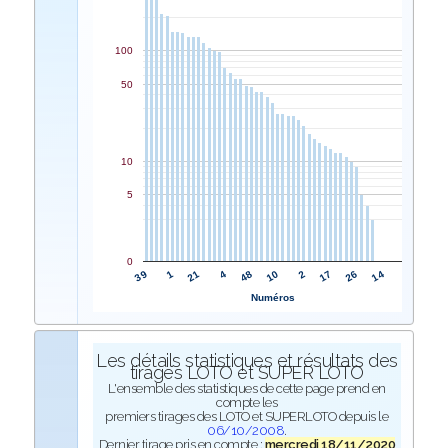
100
50
10
5
0
48
4
21
1
39
14
26
17
2
10
Numéros
Les détails statistiques et résultats des
tirages LOTO et SUPER LOTO
L'ensemble des statistiques de cette page prend en
compte les
premiers tirages des LOTO et SUPERLOTO depuis le
06/10/2008
.
Dernier tirage pris en compte :
mercredi 18/11/2020