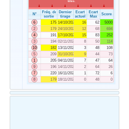
têtes.
Fréq. de
Dernier
Ecart
Ecart
N°
Score
sortie
tirage
actuel
Max
6
175
14/10/2020
16
62
5000
2
179
24/10/2020
12
68
694
4
191
17/10/2020
15
83
252
3
194
02/11/2020
8
50
114
10
182
13/11/2020
3
48
108
5
209
31/10/2020
9
44
73
1
205
04/11/2020
7
47
64
9
196
14/11/2020
2
64
26
7
220
16/11/2020
1
72
6
8
179
18/11/2020
0
48
0