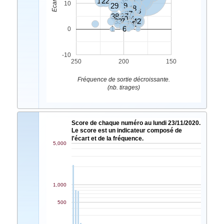
13
22
35
31
10
29
9
30
45
48
18
37
10
38
27
2
26
40
24
33
7
42
47
14
11
5
1
6
0
-10
250
200
150
Fréquence de sortie décroissante.
(nb. tirages)
Score de chaque numéro au lundi 23/11/2020.
Le score est un indicateur composé de
l'écart et de la fréquence.
5,000
1,000
500