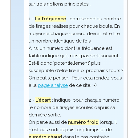
sur trois notions principales :
1 -
La fréquence
: correspond au nombre
de tirages réalisés pour chaque boule. En
moyenne chaque numéro devrait être tiré
un nombre identique de fois.
Ainsi un numéro dont la fréquence est
faible indique qu'il n'est pas sorti souvent...
Est-il donc 'potentiellement' plus
susceptible d'être tiré aux prochains tours ?
On peut le penser... Pour cela rendez-vous
à la
page analyse
de ce site. :-)
2 -
L'écart
: indique, pour chaque numéro,
le nombre de tirages écoulés depuis sa
dernière sortie.
On parle aussi de
numéro froid
lorsqu'il
n'est pas sorti depuis longtemps et de
numéro chaud
dans le cas contraire.