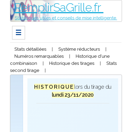
RemplirSaGrille.fr
Statistiques utiles et conseils de mise intelligente.
☰
Stats détaillées
|
Système réducteurs
|
Numéros remarquables
|
Historique d'une
combinaison
|
Historique des tirages
|
Stats
second tirage
|
H I S T O R I Q U E
lors du tirage du
lundi 23/11/2020