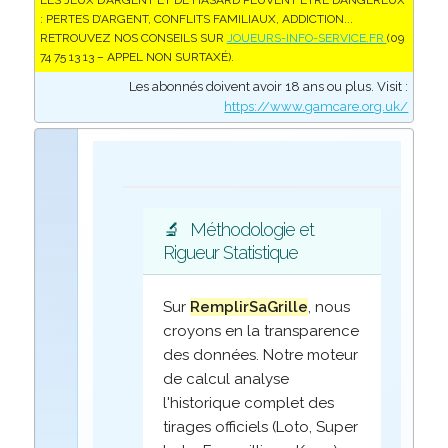
LES JEUX D’ARGENT ET DE HASARD PEUVENT ÊTRE DANGEREUX
: PERTES D’ARGENT, CONFLITS FAMILIAUX, ADDICTION...
RETROUVEZ NOS CONSEILS SUR
JOUEURS-INFO-SERVICE.FR
(09
74 75 13 13 – APPEL NON SURTAXÉ).
Les abonnés doivent avoir 18 ans ou plus. Visit :
https://www.gamcare.org.uk/
🔬
Méthodologie et
Rigueur Statistique
Sur
RemplirSaGrille
, nous
croyons en la transparence
des données. Notre moteur
de calcul analyse
l'historique complet des
tirages officiels (Loto, Super