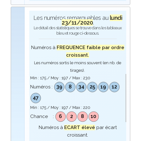
Les numéros remarquables au
lundi
23/11/2020
.
Le détail des statistiques se trouve dans les tableaux
bleu et rouge ci-dessous.
Numéros à
FREQUENCE faible par ordre
croissant.
Les numéros sortis le moins souvent (en nb. de
tirages).
Min :
175
/ Moy :
197
/ Max :
230
39
8
34
25
19
12
Numéros :
47
Min :
175
/ Moy :
197
/ Max :
220
6
2
8
10
Chance :
Numéros à
ECART élevé
par écart
croissant.