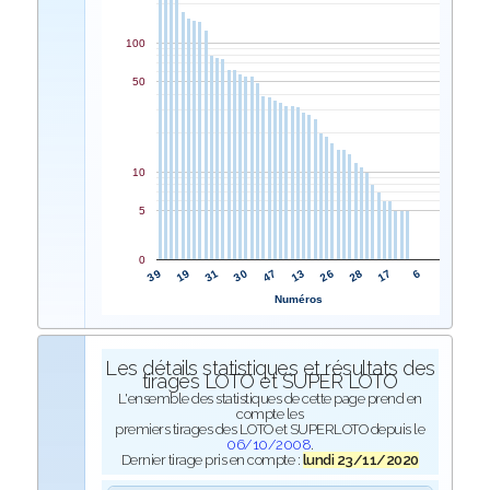
100
50
10
5
0
47
30
31
19
39
6
17
28
26
13
Numéros
Les détails statistiques et résultats des
tirages LOTO et SUPER LOTO
L'ensemble des statistiques de cette page prend en
compte les
premiers tirages des LOTO et SUPERLOTO depuis le
06/10/2008
.
Dernier tirage pris en compte :
lundi 23/11/2020