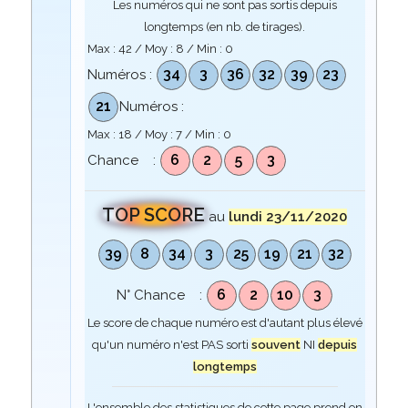
Les numéros qui ne sont pas sortis depuis
longtemps (en nb. de tirages).
Max :
42
/ Moy :
8
/ Min :
0
34
3
36
32
39
23
Numéros :
21
Numéros :
Max :
18
/ Moy :
7
/ Min :
0
6
2
5
3
Chance :
TOP SCORE
au
lundi 23/11/2020
39
8
34
3
25
19
21
32
6
2
10
3
N° Chance :
Le score de chaque numéro est d'autant plus élevé
qu'un numéro n'est PAS sorti
souvent
NI
depuis
longtemps
L'ensemble des statistiques de cette page prend en