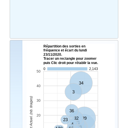
Répartition des sorties en
fréquence et écart du lundi
23/11/2020.
Tracer un rectangle pour zoomer
puis Clic droit pour rétablir la vue.
0
2,143
50
34
40
3
Ecart Actuel. (nb. tirages)
30
36
20
32
39
23
21
4
8
19
25