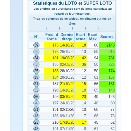
Statistiques du LOTO et SUPER LOTO
Les chiffres en surbrillance sont de bons candidats au
regard de leur historique.
Triez les colonnes de ce tableau en cliquant sur les en-
têtes.
Fréq. de
Dernier
Ecart
Ecart
N°
Score
sortie
tirage
actuel
Max
39
175
14/10/2020
18
60
2143
8
176
26/10/2020
13
59
815
34
181
19/08/2020
42
94
781
3
195
02/09/2020
36
50
226
25
183
28/10/2020
12
50
174
19
184
28/10/2020
12
81
157
21
187
21/10/2020
15
66
151
32
190
14/10/2020
18
65
148
36
198
03/10/2020
23
49
126
4
197
24/10/2020
14
46
80
31
191
02/11/2020
10
68
77
18
186
09/11/2020
7
68
76
23
210
17/10/2020
17
45
62
48
191
07/11/2020
8
61
62