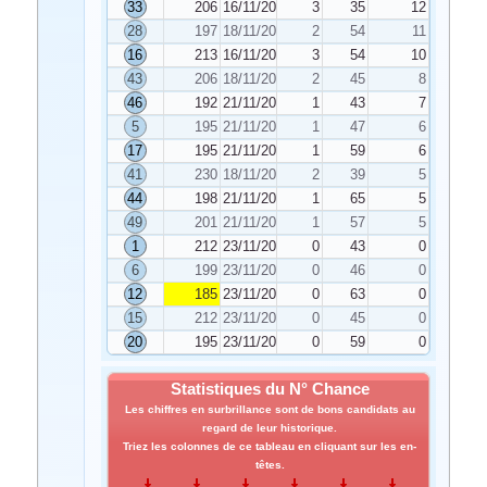
33
206
16/11/2020
3
35
12
28
197
18/11/2020
2
54
11
16
213
16/11/2020
3
54
10
43
206
18/11/2020
2
45
8
46
192
21/11/2020
1
43
7
5
195
21/11/2020
1
47
6
17
195
21/11/2020
1
59
6
41
230
18/11/2020
2
39
5
44
198
21/11/2020
1
65
5
49
201
21/11/2020
1
57
5
1
212
23/11/2020
0
43
0
6
199
23/11/2020
0
46
0
12
185
23/11/2020
0
63
0
15
212
23/11/2020
0
45
0
20
195
23/11/2020
0
59
0
Statistiques du N° Chance
Les chiffres en surbrillance sont de bons candidats au
regard de leur historique.
Triez les colonnes de ce tableau en cliquant sur les en-
têtes.