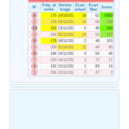
Fréq. de
Dernier
Ecart
Ecart
N°
Score
sortie
tirage
actuel
Max
6
175
14/10/2020
18
62
5000
2
179
24/10/2020
14
68
720
10
182
13/11/2020
5
48
160
3
194
02/11/2020
10
50
127
8
179
18/11/2020
2
48
103
5
209
31/10/2020
11
44
80
9
196
14/11/2020
4
64
46
7
220
16/11/2020
3
72
17
4
192
21/11/2020
1
83
14
1
206
23/11/2020
0
47
0