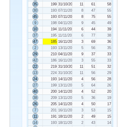
35
199
31/10/2020
11
61
58
30
193
07/11/2020
8
47
55
45
193
07/11/2020
8
75
55
9
198
04/11/2020
9
45
49
10
194
11/11/2020
6
44
39
37
195
11/11/2020
6
77
38
47
185
16/11/2020
3
69
36
2
193
13/11/2020
5
56
35
29
210
04/11/2020
9
37
33
42
186
16/11/2020
3
55
33
22
219
31/10/2020
11
51
32
13
224
31/10/2020
11
56
29
24
193
14/11/2020
4
56
28
27
199
13/11/2020
5
64
26
40
200
14/11/2020
4
52
20
38
209
13/11/2020
5
36
19
26
205
14/11/2020
4
50
17
7
201
16/11/2020
3
53
15
11
191
18/11/2020
2
49
15
14
193
18/11/2020
2
43
14