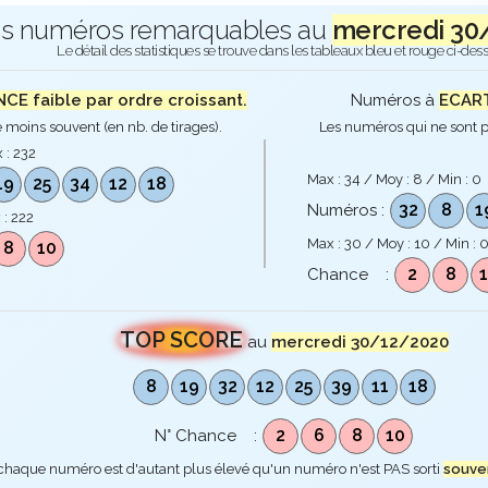
s numéros remarquables au
mercredi 30
Le détail des statistiques se trouve dans les tableaux bleu et rouge ci-des
E faible par ordre croissant.
Numéros à
ECART
 moins souvent (en nb. de tirages).
Les numéros qui ne sont p
 :
232
Max :
34
/ Moy :
8
/ Min :
0
19
25
34
12
18
32
8
1
Numéros :
 :
222
Max :
30
/ Moy :
10
/ Min :
8
10
2
8
Chance :
TOP SCORE
au
mercredi 30/12/2020
8
19
32
12
25
39
11
18
2
6
8
10
N° Chance :
 chaque numéro est d'autant plus élevé qu'un numéro n'est PAS sorti
souve