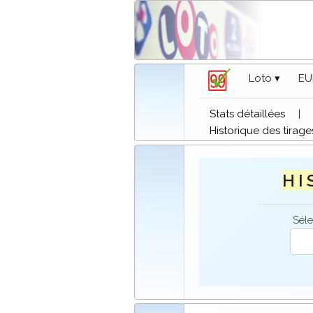
Loto ▾
EU
Stats détaillées
|
Historique des tirage
H I 
Séle