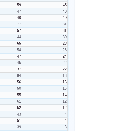
59
45
47
43
46
40
77
31
57
31
44
30
65
28
54
26
47
24
45
22
37
22
94
18
56
16
50
15
55
14
61
12
52
12
43
4
51
4
39
3