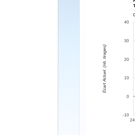
40
30
Ecart Actuel. (nb. tirages)
20
10
0
-10
24