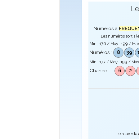
Le
Numéros à
FREQUENC
Les numéros sortis le
Min :
176
/ Moy :
199
/ Max
8
39
Numéros :
Min :
177
/ Moy :
199
/ Max
6
2
Chance :
Le score de