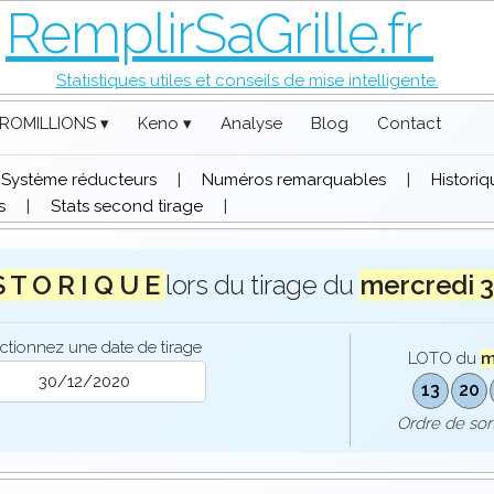
RemplirSaGrille.fr
Statistiques utiles et conseils de mise intelligente.
ROMILLIONS ▾
Keno ▾
Analyse
Blog
Contact
Système réducteurs
|
Numéros remarquables
|
Histori
s
|
Stats second tirage
|
S T O R I Q U E
lors du tirage du
mercredi 
ctionnez une date de tirage
LOTO du
m
13
20
Ordre de so