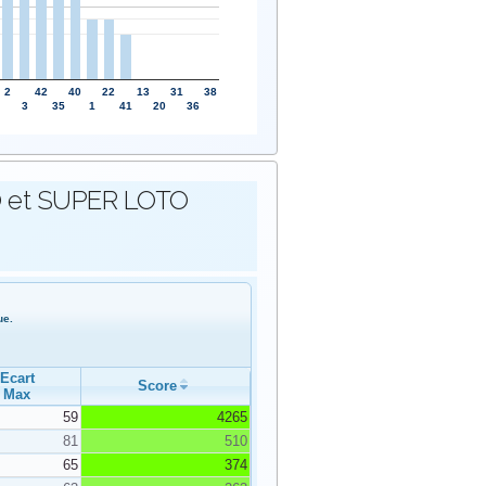
2
42
40
22
13
31
38
3
35
1
41
20
36
OTO et SUPER LOTO
ue.
Ecart
Score
Max
59
4265
81
510
65
374