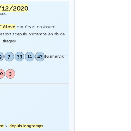
/12/2020
.
sous.
 élevé
par écart croissant.
as sortis depuis longtemps (en nb. de
tirages).
9
7
33
11
43
Numéros :
0
10
3
nt
NI
depuis longtemps