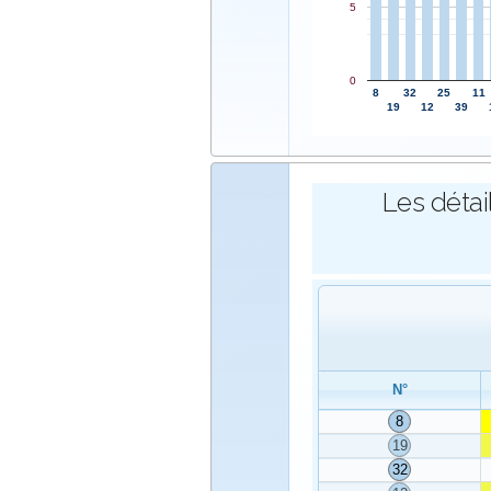
5
0
8
32
25
11
19
12
39
Les détai
N°
8
19
32