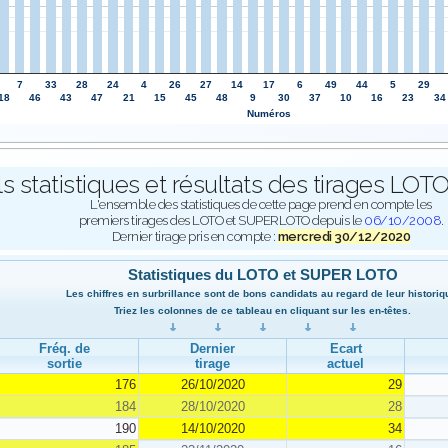
7
33
28
24
4
26
27
14
17
6
49
44
5
29
18
46
43
47
21
15
45
48
9
30
37
10
16
23
34
Numéros
ls statistiques et résultats des tirages L
L'ensemble des statistiques de cette page prend en compte les
premiers tirages des LOTO et SUPERLOTO depuis le
06/10/2008
.
Dernier tirage pris en compte :
mercredi 30/12/2020
Statistiques du LOTO et SUPER LOTO
Les chiffres en surbrillance sont de bons candidats au regard de leur historiq
Triez les colonnes de ce tableau en cliquant sur les en-têtes.
Fréq. de
Dernier
Ecart
sortie
tirage
actuel
176
26/10/2020
29
184
28/10/2020
28
190
14/10/2020
34