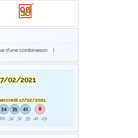
que d'une combinaison
|
17/02/2021
ercredi 17/02/2021
34
35
41
8
rtie : 34 31 35 41 29