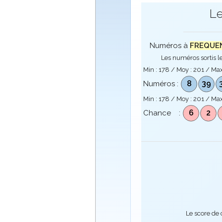
Le
Numéros à
FREQUENC
Les numéros sortis le
Min :
178
/ Moy :
201
/ Max
8
39
Numéros :
Min :
178
/ Moy :
201
/ Max
6
2
Chance :
Le score de