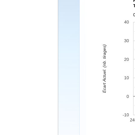
40
30
Ecart Actuel. (nb. tirages)
20
10
0
-10
24