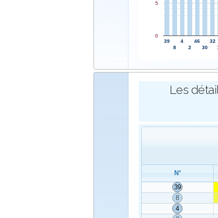
5
0
39
4
46
32
8
2
30
Les détai
N°
39
8
4