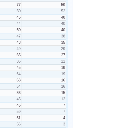
77
59
50
52
45
48
44
40
50
40
47
38
43
35
49
29
65
27
35
22
45
19
64
19
63
16
54
16
36
15
45
12
46
7
59
7
51
4
56
3