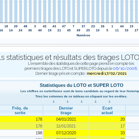
18
20
48
3
42
43
47
7
37
23
26
1
44
15
16
14
24
36
40
19
21
45
49
25
10
5
11
33
27
Numéros
ls statistiques et résultats des tirages L
L'ensemble des statistiques de cette page prend en compte les
premiers tirages des LOTO et SUPERLOTO depuis le
06/10/2008
.
Dernier tirage pris en compte :
mercredi 17/02/2021
Statistiques du LOTO et SUPER LOTO
Les chiffres en surbrillance sont de bons candidats au regard de leur historiq
Triez les colonnes de ce tableau en cliquant sur les en-têtes.
Fréq. de
Dernier
Ecart
sortie
tirage
actuel
178
04/01/2021
20
178
11/01/2021
17
198
07/12/2020
33