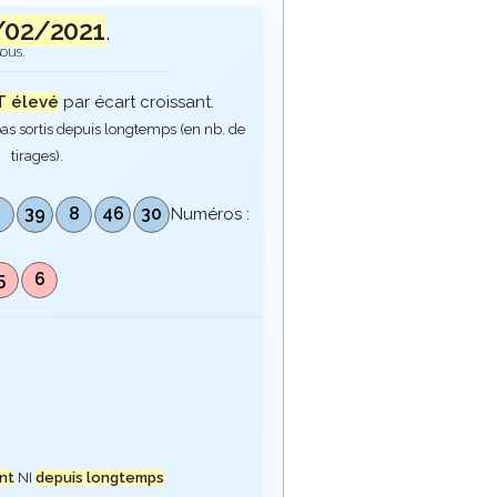
/02/2021
.
sous.
 élevé
par écart croissant.
as sortis depuis longtemps (en nb. de
tirages).
2
39
8
46
30
Numéros :
5
6
nt
NI
depuis longtemps