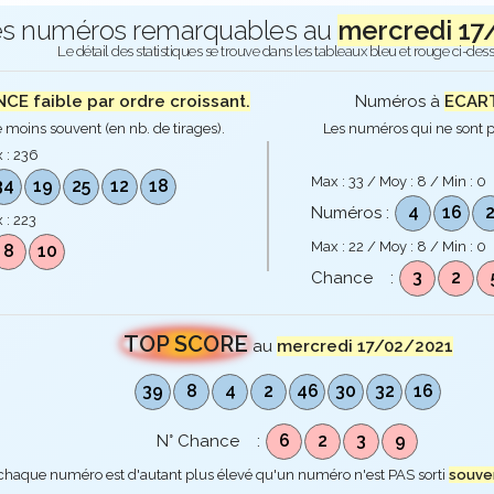
s numéros remarquables au
mercredi 17
Le détail des statistiques se trouve dans les tableaux bleu et rouge ci-des
E faible par ordre croissant.
Numéros à
ECART
 moins souvent (en nb. de tirages).
Les numéros qui ne sont p
 :
236
Max :
33
/ Moy :
8
/ Min :
0
34
19
25
12
18
4
16
Numéros :
 :
223
Max :
22
/ Moy :
8
/ Min :
0
8
10
3
2
Chance :
TOP SCORE
au
mercredi 17/02/2021
39
8
4
2
46
30
32
16
6
2
3
9
N° Chance :
 chaque numéro est d'autant plus élevé qu'un numéro n'est PAS sorti
souve