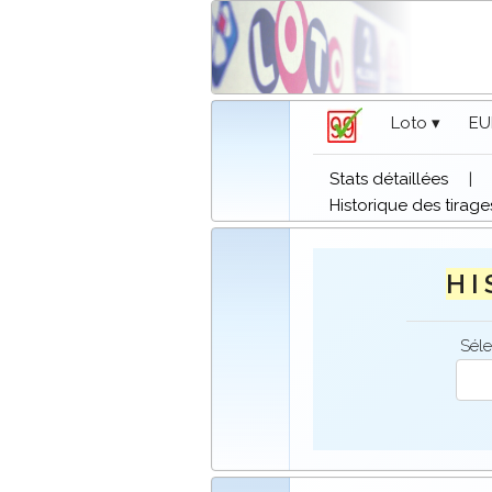
Loto ▾
EU
Stats détaillées
|
Historique des tirage
H I 
Séle