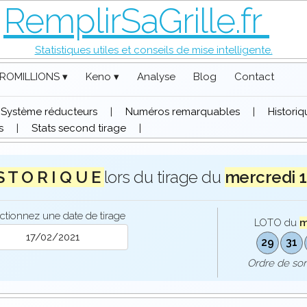
RemplirSaGrille.fr
Statistiques utiles et conseils de mise intelligente.
ROMILLIONS ▾
Keno ▾
Analyse
Blog
Contact
Système réducteurs
|
Numéros remarquables
|
Histori
s
|
Stats second tirage
|
S T O R I Q U E
lors du tirage du
mercredi 
ctionnez une date de tirage
LOTO du
m
29
31
Ordre de so