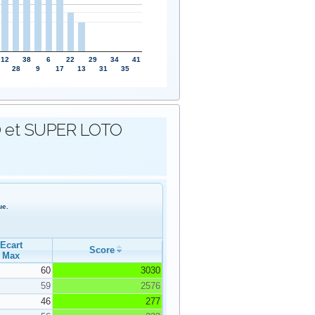
12
38
6
22
29
34
41
28
9
17
13
31
35
OTO et SUPER LOTO
ue.
Ecart
Score
Max
60
3030
59
2576
46
277