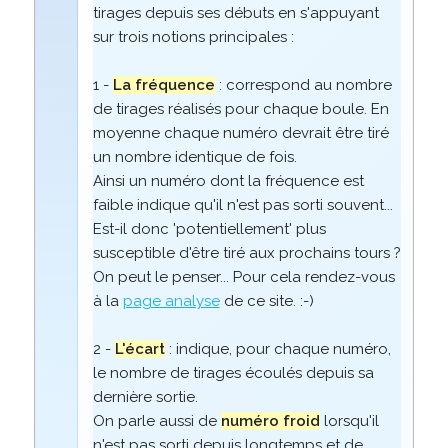
tirages depuis ses débuts en s'appuyant
sur trois notions principales :
1 -
La fréquence
: correspond au nombre
de tirages réalisés pour chaque boule. En
moyenne chaque numéro devrait être tiré
un nombre identique de fois.
Ainsi un numéro dont la fréquence est
faible indique qu'il n'est pas sorti souvent...
Est-il donc 'potentiellement' plus
susceptible d'être tiré aux prochains tours ?
On peut le penser... Pour cela rendez-vous
à la
page analyse
de ce site. :-)
2 -
L'écart
: indique, pour chaque numéro,
le nombre de tirages écoulés depuis sa
dernière sortie.
On parle aussi de
numéro froid
lorsqu'il
n'est pas sorti depuis longtemps et de