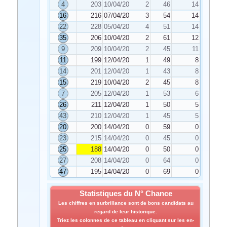
4
203
10/04/2021
2
46
14
16
216
07/04/2021
3
54
14
22
228
05/04/2021
4
51
14
35
206
10/04/2021
2
61
12
9
209
10/04/2021
2
45
11
11
199
12/04/2021
1
49
8
14
201
12/04/2021
1
43
8
15
219
10/04/2021
2
45
8
7
205
12/04/2021
1
53
6
26
211
12/04/2021
1
50
5
43
210
12/04/2021
1
45
5
20
200
14/04/2021
0
59
0
23
215
14/04/2021
0
45
0
25
188
14/04/2021
0
50
0
27
208
14/04/2021
0
64
0
47
195
14/04/2021
0
69
0
Statistiques du N° Chance
Les chiffres en surbrillance sont de bons candidats au
regard de leur historique.
Triez les colonnes de ce tableau en cliquant sur les en-