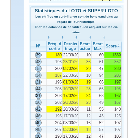
Statistiques du LOTO et SUPER LOTO
Les chiffres en surbrillance sont de bons candidats au
regard de leur historique.
Triez les colonnes de ce tableau en cliquant sur les en-
têtes.
Fréq. de
Dernier
Ecart
Ecart
N°
Score
sortie
tirage
actuel
Max
39
180
22/03/2021
10
60
1389
48
196
23/01/2021
36
61
352
5
200
08/02/2021
29
47
230
34
187
22/03/2021
10
94
205
21
195
01/03/2021
19
66
197
44
203
10/02/2021
28
65
195
31
203
17/02/2021
24
68
167
36
202
20/02/2021
23
49
167
42
192
20/03/2021
11
55
140
46
195
17/03/2021
12
43
125
40
204
08/03/2021
16
52
107
49
207
03/03/2021
18
57
107
30
198
17/03/2021
12
47
105