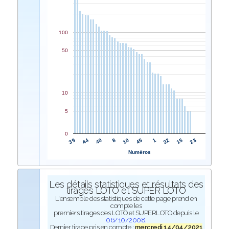
100
50
10
5
0
10
8
40
44
39
23
15
22
1
45
Numéros
Les détails statistiques et résultats des
tirages LOTO et SUPER LOTO
L'ensemble des statistiques de cette page prend en
compte les
premiers tirages des LOTO et SUPERLOTO depuis le
06/10/2008
.
Dernier tirage pris en compte :
mercredi 14/04/2021