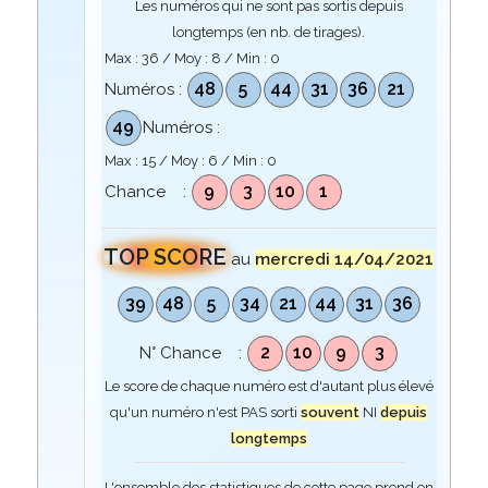
Les numéros qui ne sont pas sortis depuis
longtemps (en nb. de tirages).
Max :
36
/ Moy :
8
/ Min :
0
48
5
44
31
36
21
Numéros :
49
Numéros :
Max :
15
/ Moy :
6
/ Min :
0
9
3
10
1
Chance :
TOP SCORE
au
mercredi 14/04/2021
39
48
5
34
21
44
31
36
2
10
9
3
N° Chance :
Le score de chaque numéro est d'autant plus élevé
qu'un numéro n'est PAS sorti
souvent
NI
depuis
longtemps
L'ensemble des statistiques de cette page prend en