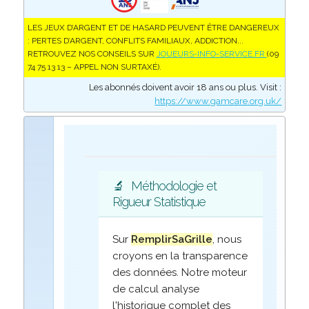
LES JEUX D’ARGENT ET DE HASARD PEUVENT ÊTRE DANGEREUX
: PERTES D’ARGENT, CONFLITS FAMILIAUX, ADDICTION...
RETROUVEZ NOS CONSEILS SUR
JOUEURS-INFO-SERVICE.FR
(09
74 75 13 13 – APPEL NON SURTAXÉ).
Les abonnés doivent avoir 18 ans ou plus. Visit :
https://www.gamcare.org.uk/
🔬
Méthodologie et
Rigueur Statistique
Sur
RemplirSaGrille
, nous
croyons en la transparence
des données. Notre moteur
de calcul analyse
l'historique complet des