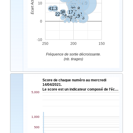
42
6
34
39
10
37
10
41
13
28
18
24
38
1
17
45
22
2
32
12
16
19
9
35
4
8
7
11
0
-10
250
200
150
Fréquence de sortie décroissante.
(nb. tirages)
Score de chaque numéro au mercredi
14/04/2021.
Le score est un indicateur composé de l'éc…
5,000
1,000
500