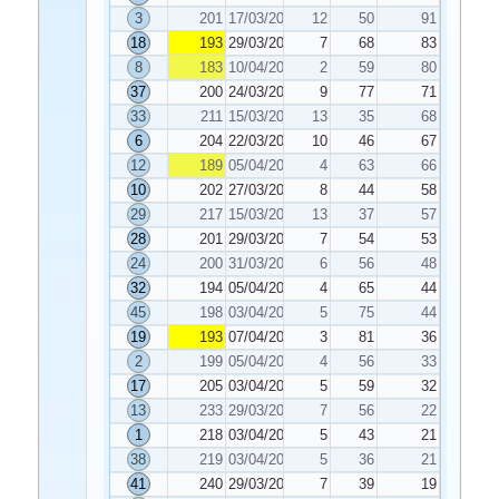
3
201
17/03/2021
12
50
91
18
193
29/03/2021
7
68
83
8
183
10/04/2021
2
59
80
37
200
24/03/2021
9
77
71
33
211
15/03/2021
13
35
68
6
204
22/03/2021
10
46
67
12
189
05/04/2021
4
63
66
10
202
27/03/2021
8
44
58
29
217
15/03/2021
13
37
57
28
201
29/03/2021
7
54
53
24
200
31/03/2021
6
56
48
32
194
05/04/2021
4
65
44
45
198
03/04/2021
5
75
44
19
193
07/04/2021
3
81
36
2
199
05/04/2021
4
56
33
17
205
03/04/2021
5
59
32
13
233
29/03/2021
7
56
22
1
218
03/04/2021
5
43
21
38
219
03/04/2021
5
36
21
41
240
29/03/2021
7
39
19