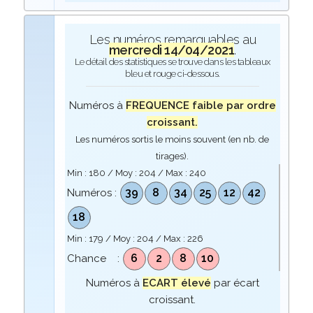
Les numéros remarquables au
mercredi 14/04/2021
.
Le détail des statistiques se trouve dans les tableaux
bleu et rouge ci-dessous.
Numéros à
FREQUENCE faible par ordre
croissant.
Les numéros sortis le moins souvent (en nb. de
tirages).
Min :
180
/ Moy :
204
/ Max :
240
39
8
34
25
12
42
Numéros :
18
Min :
179
/ Moy :
204
/ Max :
226
6
2
8
10
Chance :
Numéros à
ECART élevé
par écart
croissant.