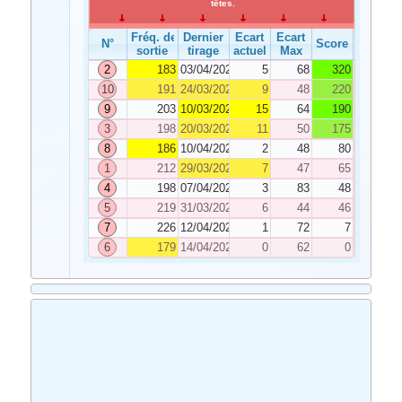
têtes.
Fréq. de
Dernier
Ecart
Ecart
N°
Score
sortie
tirage
actuel
Max
2
183
03/04/2021
5
68
320
10
191
24/03/2021
9
48
220
9
203
10/03/2021
15
64
190
3
198
20/03/2021
11
50
175
8
186
10/04/2021
2
48
80
1
212
29/03/2021
7
47
65
4
198
07/04/2021
3
83
48
5
219
31/03/2021
6
44
46
7
226
12/04/2021
1
72
7
6
179
14/04/2021
0
62
0