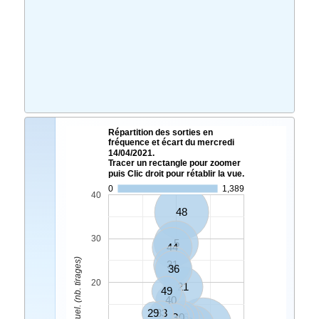
Répartition des sorties en
fréquence et écart du mercredi
14/04/2021.
Tracer un rectangle pour zoomer
puis Clic droit pour rétablir la vue.
0
1,389
40
48
30
5
44
Ecart Actuel. (nb. tirages)
31
36
20
21
49
40
29
33
3
30
46