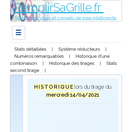
RemplirSaGrille.fr
Statistiques utiles et conseils de mise intelligente.
☰
Stats détaillées
|
Système réducteurs
|
Numéros remarquables
|
Historique d'une
combinaison
|
Historique des tirages
|
Stats
second tirage
|
H I S T O R I Q U E
lors du tirage du
mercredi 14/04/2021