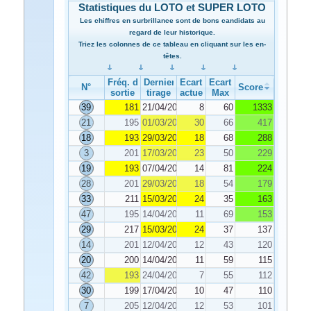
Statistiques du LOTO et SUPER LOTO
Les chiffres en surbrillance sont de bons candidats au
regard de leur historique.
Triez les colonnes de ce tableau en cliquant sur les en-
têtes.
Fréq. de
Dernier
Ecart
Ecart
N°
Score
sortie
tirage
actuel
Max
39
181
21/04/2021
8
60
1333
21
195
01/03/2021
30
66
417
18
193
29/03/2021
18
68
288
3
201
17/03/2021
23
50
229
19
193
07/04/2021
14
81
224
28
201
29/03/2021
18
54
179
33
211
15/03/2021
24
35
163
47
195
14/04/2021
11
69
153
29
217
15/03/2021
24
37
137
14
201
12/04/2021
12
43
120
20
200
14/04/2021
11
59
115
42
193
24/04/2021
7
55
112
30
199
17/04/2021
10
47
110
7
205
12/04/2021
12
53
101