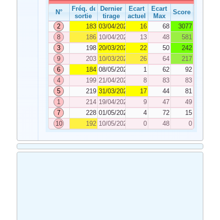
Fréq. de
Dernier
Ecart
Ecart
N°
Score
sortie
tirage
actuel
Max
2
183
03/04/2021
16
68
3077
8
186
10/04/2021
13
48
581
3
198
20/03/2021
22
50
242
9
203
10/03/2021
26
64
217
6
184
08/05/2021
1
62
92
4
199
21/04/2021
8
83
83
5
219
31/03/2021
17
44
81
1
214
19/04/2021
9
47
49
7
228
01/05/2021
4
72
15
10
192
10/05/2021
0
48
0