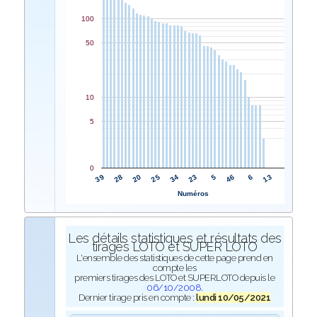
100
50
10
5
0
34
25
20
28
39
13
6
46
5
23
Numéros
Les détails statistiques et résultats des
tirages LOTO et SUPER LOTO
L'ensemble des statistiques de cette page prend en
compte les
premiers tirages des LOTO et SUPERLOTO depuis le
06/10/2008
.
Dernier tirage pris en compte :
lundi 10/05/2021