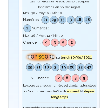
Les numéros qui ne sont pas sortis depuis
longtemps (en nb. de tirages).
Max :
30
/ Moy :
8
/ Min :
0
21
29
33
3
18
28
Numéros :
1
Numéros :
Max :
26
/ Moy :
12
/ Min :
0
9
3
5
2
Chance :
TOP SCORE
au
lundi 10/05/2021
39
21
18
3
19
28
33
47
2
8
3
9
N° Chance :
Le score de chaque numéro est d'autant plus élevé
qu'un numéro n'est PAS sorti
souvent
NI
depuis
longtemps
L'ensemble des statistiques de cette page prend en