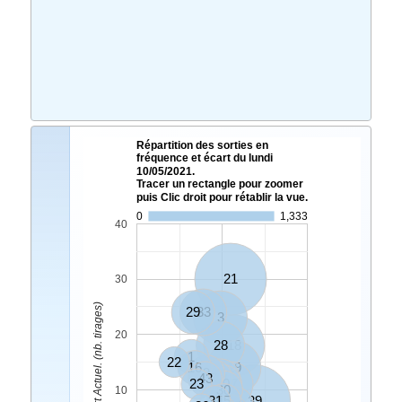
Répartition des sorties en
fréquence et écart du lundi
10/05/2021.
Tracer un rectangle pour zoomer
puis Clic droit pour rétablir la vue.
0
1,333
40
21
30
Ecart Actuel. (nb. tirages)
29
33
3
20
28
18
1
22
16
19
9
43
7
14
23
20
47
30
10
31
45
39