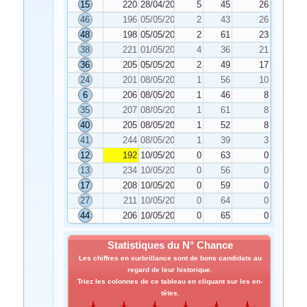
15
220
28/04/2021
5
45
26
46
196
05/05/2021
2
43
26
48
198
05/05/2021
2
61
23
38
221
01/05/2021
4
36
21
36
205
05/05/2021
2
49
17
24
201
08/05/2021
1
56
10
6
206
08/05/2021
1
46
8
35
207
08/05/2021
1
61
8
40
205
08/05/2021
1
52
8
41
244
08/05/2021
1
39
3
12
192
10/05/2021
0
63
0
13
234
10/05/2021
0
56
0
17
208
10/05/2021
0
59
0
27
211
10/05/2021
0
64
0
44
206
10/05/2021
0
65
0
Statistiques du N° Chance
Les chiffres en surbrillance sont de bons candidats au
regard de leur historique.
Triez les colonnes de ce tableau en cliquant sur les en-
têtes.