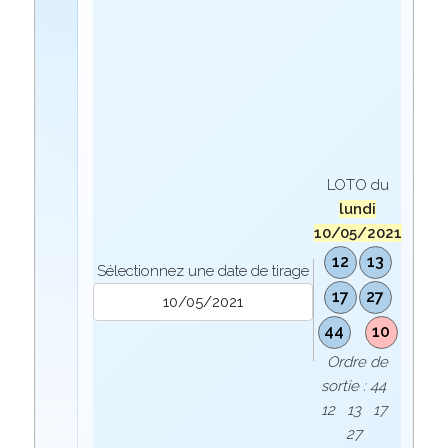
LOTO du
lundi
10/05/2021
12
13
Sélectionnez une date de tirage
17
27
44
10
Ordre de
sortie : 44
12 13 17
27