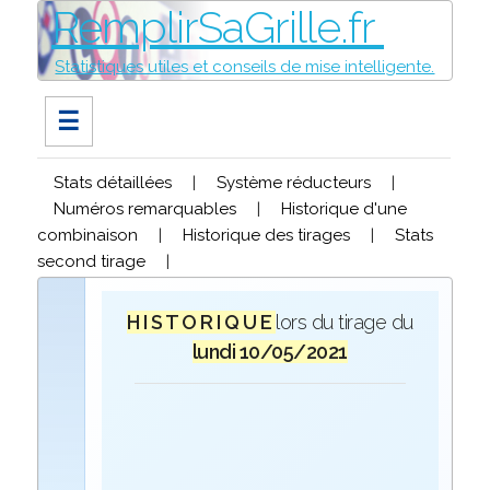
RemplirSaGrille.fr
Statistiques utiles et conseils de mise intelligente.
☰
Stats détaillées
|
Système réducteurs
|
Numéros remarquables
|
Historique d'une
combinaison
|
Historique des tirages
|
Stats
second tirage
|
H I S T O R I Q U E
lors du tirage du
lundi 10/05/2021