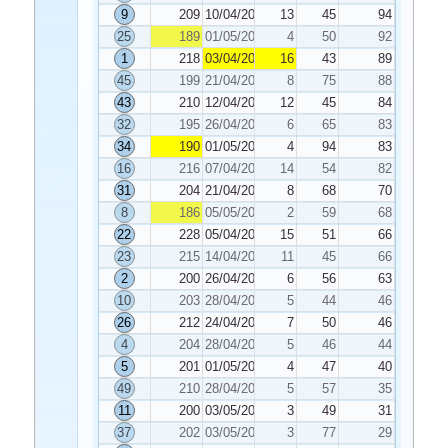
9
209
10/04/2021
13
45
94
25
189
01/05/2021
4
50
92
1
218
03/04/2021
16
43
89
45
199
21/04/2021
8
75
88
43
210
12/04/2021
12
45
84
32
195
26/04/2021
6
65
83
34
190
01/05/2021
4
94
83
16
216
07/04/2021
14
54
82
31
204
21/04/2021
8
68
70
8
186
05/05/2021
2
59
68
22
228
05/04/2021
15
51
66
23
215
14/04/2021
11
45
66
2
200
26/04/2021
6
56
63
10
203
28/04/2021
5
44
46
26
212
24/04/2021
7
50
46
4
204
28/04/2021
5
46
44
5
201
01/05/2021
4
47
40
49
210
28/04/2021
5
57
35
11
200
03/05/2021
3
49
31
37
202
03/05/2021
3
77
29