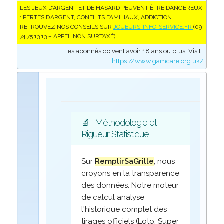
LES JEUX D’ARGENT ET DE HASARD PEUVENT ÊTRE DANGEREUX
: PERTES D’ARGENT, CONFLITS FAMILIAUX, ADDICTION...
RETROUVEZ NOS CONSEILS SUR
JOUEURS-INFO-SERVICE.FR
(09
74 75 13 13 – APPEL NON SURTAXÉ).
Les abonnés doivent avoir 18 ans ou plus. Visit :
https://www.gamcare.org.uk/
🔬
Méthodologie et
Rigueur Statistique
Sur
RemplirSaGrille
, nous
croyons en la transparence
des données. Notre moteur
de calcul analyse
l'historique complet des
tirages officiels (Loto, Super