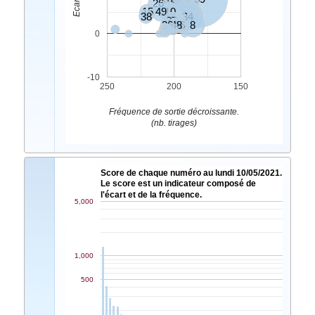
26
42
2
32
15
49
10
4
38
5
34
25
37
11
36
48
46
8
6
0
-10
250
200
150
Fréquence de sortie décroissante.
(nb. tirages)
Score de chaque numéro au lundi 10/05/2021.
Le score est un indicateur composé de
l'écart et de la fréquence.
5,000
1,000
500