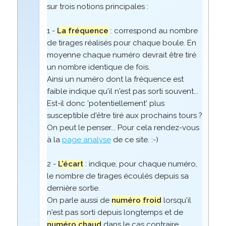
sur trois notions principales :
1 -
La fréquence
: correspond au nombre
de tirages réalisés pour chaque boule. En
moyenne chaque numéro devrait être tiré
un nombre identique de fois.
Ainsi un numéro dont la fréquence est
faible indique qu'il n'est pas sorti souvent...
Est-il donc 'potentiellement' plus
susceptible d'être tiré aux prochains tours ?
On peut le penser... Pour cela rendez-vous
à la
page analyse
de ce site. :-)
2 -
L'écart
: indique, pour chaque numéro,
le nombre de tirages écoulés depuis sa
dernière sortie.
On parle aussi de
numéro froid
lorsqu'il
n'est pas sorti depuis longtemps et de
numéro chaud
dans le cas contraire.