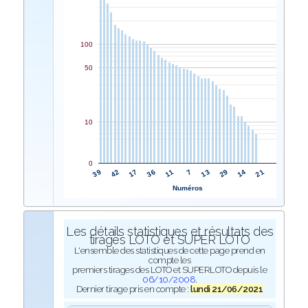
100
50
10
0
11
36
17
42
39
21
14
29
13
7
Numéros
Les détails statistiques et résultats des
tirages LOTO et SUPER LOTO
L'ensemble des statistiques de cette page prend en
compte les
premiers tirages des LOTO et SUPERLOTO depuis le
06/10/2008
.
Dernier tirage pris en compte :
lundi 21/06/2021