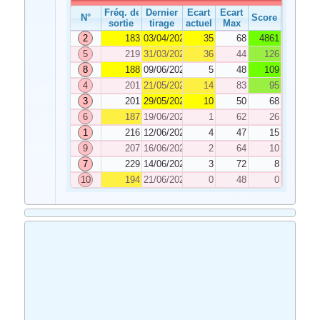
Fréq. de
Dernier
Ecart
Ecart
N°
Score
sortie
tirage
actuel
Max
2
183
03/04/2021
35
68
4861
5
219
31/03/2021
36
44
126
8
188
09/06/2021
5
48
109
4
201
21/05/2021
14
83
95
3
201
29/05/2021
10
50
68
6
187
19/06/2021
1
62
26
1
216
12/06/2021
4
47
15
9
207
16/06/2021
2
64
10
7
229
14/06/2021
3
72
8
10
194
21/06/2021
0
48
0