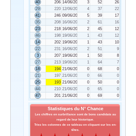
40
206
14/06/2021
3
52
26
29
220
12/06/2021
4
37
22
41
246
09/06/2021
5
39
17
35
208
16/06/2021
2
61
16
23
218
16/06/2021
2
45
12
46
198
19/06/2021
1
43
12
14
202
19/06/2021
1
43
10
22
231
16/06/2021
2
51
9
3
207
19/06/2021
1
50
8
27
213
19/06/2021
1
64
7
18
194
21/06/2021
0
68
0
21
197
21/06/2021
0
66
0
25
193
21/06/2021
0
50
0
44
210
21/06/2021
0
65
0
47
201
21/06/2021
0
69
0
Statistiques du N° Chance
Les chiffres en surbrillance sont de bons candidats au
regard de leur historique.
Triez les colonnes de ce tableau en cliquant sur les en-
têtes.