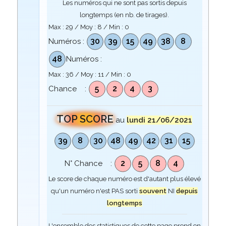
Les numéros qui ne sont pas sortis depuis
longtemps (en nb. de tirages).
Max :
29
/ Moy :
8
/ Min :
0
30
39
15
49
38
8
Numéros :
48
Numéros :
Max :
36
/ Moy :
11
/ Min :
0
5
2
4
3
Chance :
TOP SCORE
au
lundi 21/06/2021
39
8
30
48
49
42
31
15
2
5
8
4
N° Chance :
Le score de chaque numéro est d'autant plus élevé
qu'un numéro n'est PAS sorti
souvent
NI
depuis
longtemps
L'ensemble des statistiques de cette page prend en