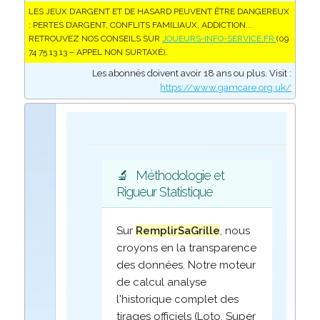
LES JEUX D’ARGENT ET DE HASARD PEUVENT ÊTRE DANGEREUX
: PERTES D’ARGENT, CONFLITS FAMILIAUX, ADDICTION...
RETROUVEZ NOS CONSEILS SUR
JOUEURS-INFO-SERVICE.FR
(09
74 75 13 13 – APPEL NON SURTAXÉ).
Les abonnés doivent avoir 18 ans ou plus. Visit :
https://www.gamcare.org.uk/
🔬
Méthodologie et
Rigueur Statistique
Sur
RemplirSaGrille
, nous
croyons en la transparence
des données. Notre moteur
de calcul analyse
l'historique complet des
tirages officiels (Loto, Super