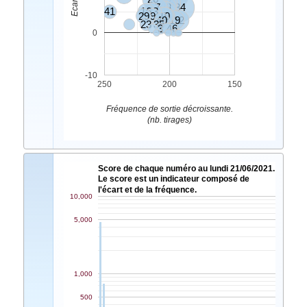
37
45
7
6
11
28
34
41
16
33
24
29
9
10
2
5
40
19
12
23
35
3
46
0
-10
250
200
150
Fréquence de sortie décroissante.
(nb. tirages)
Score de chaque numéro au lundi 21/06/2021.
Le score est un indicateur composé de
l'écart et de la fréquence.
10,000
5,000
1,000
500