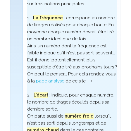
sur trois notions principales :
1 -
La fréquence
: correspond au nombre
de tirages réalisés pour chaque boule. En
moyenne chaque numéro devrait être tiré
un nombre identique de fois.
Ainsi un numéro dont la fréquence est
faible indique qu'il n'est pas sorti souvent...
Est-il donc 'potentiellement' plus
susceptible d'être tiré aux prochains tours ?
On peut le penser... Pour cela rendez-vous
à la
page analyse
de ce site. :-)
2 -
L'écart
: indique, pour chaque numéro,
le nombre de tirages écoulés depuis sa
dernière sortie.
On parle aussi de
numéro froid
lorsqu'il
n'est pas sorti depuis longtemps et de
numéro chaud
dans le cas contraire.