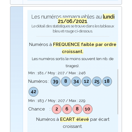
Les numéros remarquables au
lundi
21/06/2021
.
Le détail des statistiques se trouve dans les tableaux
bleu et rouge ci-dessous.
Numéros à
FREQUENCE faible par ordre
croissant.
Les numéros sortis le moins souvent (en nb. de
tirages).
Min :
181
/ Moy :
207
/ Max :
246
39
8
34
12
25
18
Numéros :
42
Min :
183
/ Moy :
207
/ Max :
229
2
6
8
10
Chance :
Numéros à
ECART élevé
par écart
croissant.