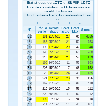
Statistiques du LOTO et SUPER LOTO
Les chiffres en surbrillance sont de bons candidats au
regard de leur historique.
Triez les colonnes de ce tableau en cliquant sur les en-
têtes.
Fréq. de
Dernier
Ecart
Ecart
N°
Score
sortie
tirage
actuel
Max
39
181
21/04/2021
27
60
4655
8
186
05/05/2021
21
59
753
30
199
17/04/2021
29
47
340
48
198
05/05/2021
21
61
260
49
210
28/04/2021
24
57
179
42
195
26/05/2021
11
55
163
31
205
15/05/2021
17
68
152
15
220
28/04/2021
24
45
135
38
221
01/05/2021
23
36
126
32
197
31/05/2021
9
65
118
17
210
19/05/2021
15
59
112
20
202
26/05/2021
11
59
112
34
192
07/06/2021
6
94
110
43
211
21/05/2021
14
45
101