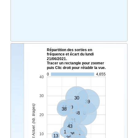
Répartition des sorties en
fréquence et écart du lundi
21/06/2021.
Tracer un rectangle pour zoomer
puis Clic droit pour rétablir la vue.
0
4,655
40
30
30
39
Ecart Actuel. (nb. tirages)
15
49
38
48
8
20
31
17
43
1
20
42
36
4
10
13
32
26