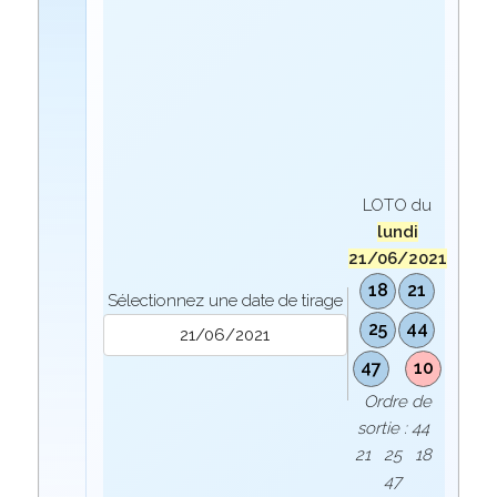
LOTO du
lundi
21/06/2021
18
21
Sélectionnez une date de tirage
25
44
47
10
Ordre de
sortie : 44
21 25 18
47