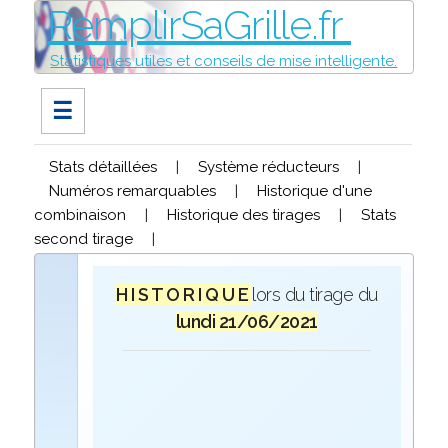
RemplirSaGrille.fr
Statistiques utiles et conseils de mise intelligente.
☰
Stats détaillées
|
Système réducteurs
|
Numéros remarquables
|
Historique d'une
combinaison
|
Historique des tirages
|
Stats
second tirage
|
H I S T O R I Q U E
lors du tirage du
lundi 21/06/2021