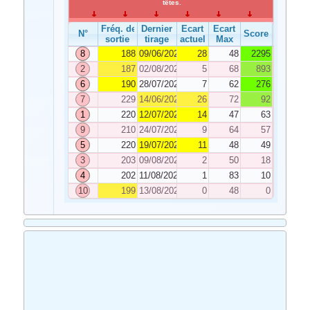
têtes.
Fréq. de
Dernier
Ecart
Ecart
N°
Score
sortie
tirage
actuel
Max
8
188
09/06/2021
28
48
2295
2
187
02/08/2021
5
68
893
6
190
28/07/2021
7
62
276
7
229
14/06/2021
26
72
92
1
220
12/07/2021
14
47
63
9
210
24/07/2021
9
64
57
5
220
19/07/2021
11
48
49
3
203
09/08/2021
2
50
18
4
202
11/08/2021
1
83
10
10
199
13/08/2021
0
48
0