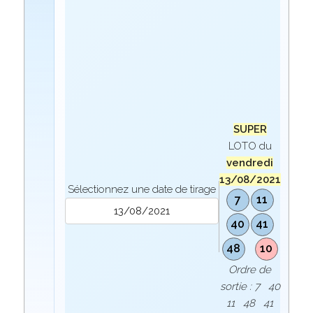
SUPER
LOTO du
vendredi
13/08/2021
Sélectionnez une date de tirage
7
11
40
41
48
10
Ordre de
sortie : 7 40
11 48 41