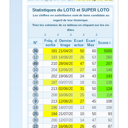
Statistiques du LOTO et SUPER LOTO
Les chiffres en surbrillance sont de bons candidats au
regard de leur historique.
Triez les colonnes de ce tableau en cliquant sur les en-
têtes.
Fréq. de
Dernier
Ecart
Ecart
N°
Score
sortie
tirage
actuel
Max
39
181
21/04/2021
50
60
5000
12
193
14/06/2021
26
63
260
49
210
28/04/2021
47
57
207
10
204
12/06/2021
27
44
148
14
202
19/06/2021
24
43
143
19
197
03/07/2021
18
81
138
26
213
02/06/2021
31
50
124
35
208
16/06/2021
25
61
118
9
213
12/06/2021
27
45
108
18
196
14/07/2021
13
68
106
25
194
21/07/2021
10
50
93
30
200
12/07/2021
14
47
92
23
218
16/06/2021
25
45
87