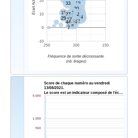
20
33
19
30
18
15
4
2
27
32
25
10
31
34
29
1
3
8
17
46
42
44
20
36
24
47
6
5
7
0
-10
250
200
150
Fréquence de sortie décroissante.
(nb. tirages)
Score de chaque numéro au vendredi
13/08/2021.
Le score est un indicateur composé de l'éc…
5,000
1,000
500