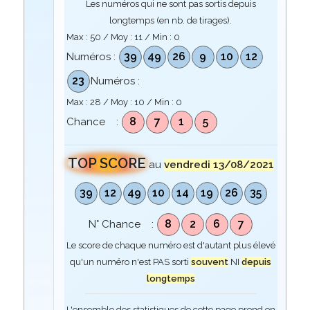
Les numéros qui ne sont pas sortis depuis
longtemps (en nb. de tirages).
Max :
50
/ Moy :
11
/ Min :
0
39
49
26
9
10
12
Numéros :
23
Numéros :
Max :
28
/ Moy :
10
/ Min :
0
8
7
1
5
Chance :
TOP SCORE
au
vendredi 13/08/2021
39
12
49
10
14
19
26
35
8
2
6
7
N° Chance :
Le score de chaque numéro est d'autant plus élevé
qu'un numéro n'est PAS sorti
souvent
NI
depuis
longtemps
L'ensemble des statistiques de cette page prend en