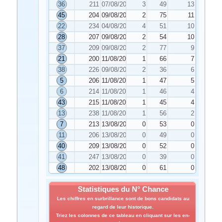
36
211
07/08/2021
3
49
13
45
204
09/08/2021
2
75
11
22
234
04/08/2021
4
51
10
28
207
09/08/2021
2
54
10
37
209
09/08/2021
2
77
9
21
200
11/08/2021
1
66
7
38
226
09/08/2021
2
36
6
5
206
11/08/2021
1
47
5
6
214
11/08/2021
1
46
4
43
215
11/08/2021
1
45
4
13
238
11/08/2021
1
56
2
7
213
13/08/2021
0
53
0
11
206
13/08/2021
0
49
0
40
209
13/08/2021
0
52
0
41
247
13/08/2021
0
39
0
48
202
13/08/2021
0
61
0
Statistiques du N° Chance
Les chiffres en surbrillance sont de bons candidats au
regard de leur historique.
Triez les colonnes de ce tableau en cliquant sur les en-