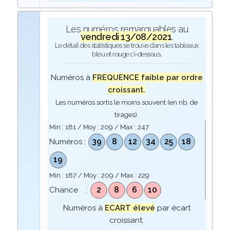
Les numéros remarquables au
vendredi 13/08/2021
.
Le détail des statistiques se trouve dans les tableaux
bleu et rouge ci-dessous.
Numéros à
FREQUENCE faible par ordre
croissant.
Les numéros sortis le moins souvent (en nb. de
tirages).
Min :
181
/ Moy :
209
/ Max :
247
39
8
12
34
25
18
Numéros :
19
Min :
187
/ Moy :
209
/ Max :
229
2
8
6
10
Chance :
Numéros à
ECART élevé
par écart
croissant.