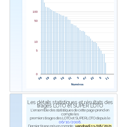
100
50
10
5
0
31
16
25
19
39
11
5
22
47
3
Numéros
Les détails statistiques et résultats des
tirages LOTO et SUPER LOTO
L'ensemble des statistiques de cette page prend en
compte les
premiers tirages des LOTO et SUPERLOTO depuis le
06/10/2008
.
Dernier tirage pris en compte :
vendredi 13/08/2021