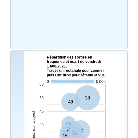
Répartition des sorties en
fréquence et écart du vendredi
13/08/2021.
Tracer un rectangle pour zoomer
puis Clic droit pour rétablir la vue.
0
5,000
60
39
50
49
40
Ecart Actuel. (nb. tirages)
26
30
9
10
12
23
35
14
16