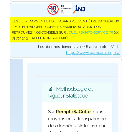
LES JEUX D’ARGENT ET DE HASARD PEUVENT ÊTRE DANGEREUX
: PERTES D’ARGENT, CONFLITS FAMILIAUX, ADDICTION...
RETROUVEZ NOS CONSEILS SUR
JOUEURS-INFO-SERVICE.FR
(09
74 75 13 13 – APPEL NON SURTAXÉ).
Les abonnés doivent avoir 18 ans ou plus. Visit :
https://www.gamcare.org.uk/
🔬
Méthodologie et
Rigueur Statistique
Sur
RemplirSaGrille
, nous
croyons en la transparence
des données. Notre moteur