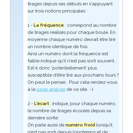
tirages depuis ses débuts en s'appuyant
sur trois notions principales :
1 -
La fréquence
: correspond au nombre
de tirages réalisés pour chaque boule. En
moyenne chaque numéro devrait être tiré
un nombre identique de fois.
Ainsi un numéro dont la fréquence est
faible indique qu'il n'est pas sorti souvent...
Est-il donc 'potentiellement' plus
susceptible d'être tiré aux prochains tours ?
On peut le penser... Pour cela rendez-vous
à la
page analyse
de ce site. :-)
2 -
L'écart
: indique, pour chaque numéro,
le nombre de tirages écoulés depuis sa
dernière sortie.
On parle aussi de
numéro froid
lorsqu'il
n'est pas sorti depuis longtemps et de