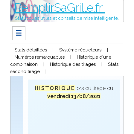
RemplirSaGrille.fr
Statistiques utiles et conseils de mise intelligente.
☰
Stats détaillées
|
Système réducteurs
|
Numéros remarquables
|
Historique d'une
combinaison
|
Historique des tirages
|
Stats
second tirage
|
H I S T O R I Q U E
lors du tirage du
vendredi 13/08/2021