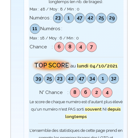
longtemps (en nb. de tirages).
Max :
48
/ Moy :
8
/ Min :
0
23
1
47
42
25
29
Numéros :
11
Numéros :
Max :
18
/ Moy :
6
/ Min :
0
6
8
4
7
Chance :
TOP SCORE
au
lundi 04/10/2021
39
25
23
42
47
34
1
32
8
6
2
4
N° Chance :
Le score de chaque numéro est d'autant plus élevé
qu'un numéro n'est PAS sorti
souvent
NI
depuis
longtemps
L'ensemble des statistiques de cette page prend en
compte les premiers tirages des LOTO et