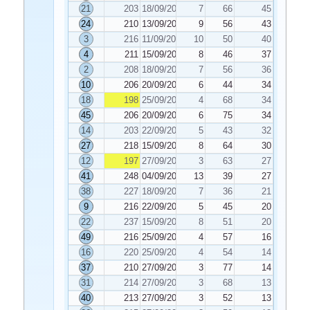
21
203
18/09/2021
7
66
45
24
210
13/09/2021
9
56
43
3
216
11/09/2021
10
50
40
4
211
15/09/2021
8
46
37
2
208
18/09/2021
7
56
36
10
206
20/09/2021
6
44
34
18
198
25/09/2021
4
68
34
45
206
20/09/2021
6
75
34
14
203
22/09/2021
5
43
32
27
218
15/09/2021
8
64
30
12
197
27/09/2021
3
63
27
41
248
04/09/2021
13
39
27
38
227
18/09/2021
7
36
21
9
216
22/09/2021
5
45
20
22
237
15/09/2021
8
51
20
49
216
25/09/2021
4
57
16
16
220
25/09/2021
4
54
14
37
210
27/09/2021
3
77
14
31
214
27/09/2021
3
68
13
40
213
27/09/2021
3
52
13