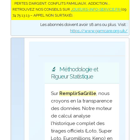
: PERTES D’ARGENT, CONFLITS FAMILIAUX, ADDICTION...
RETROUVEZ NOS CONSEILS SUR
JOUEURS-INFO-SERVICE.FR
(09
74 75 13 13 – APPEL NON SURTAXÉ).
Les abonnés doivent avoir 18 ans ou plus. Visit :
https://www.gamcare.org.uk/
🔬
Méthodologie et
Rigueur Statistique
Sur
RemplirSaGrille
, nous
croyons en la transparence
des données. Notre moteur
de calcul analyse
l'historique complet des
tirages officiels (Loto, Super
Loto, Euromillions, Keno) en