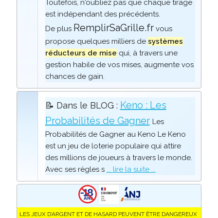
Toutefois, n'oubliez pas que chaque tirage
est indépendant des précédents.
RemplirSaGrille.fr
De plus
vous
propose quelques milliers de
systèmes
réducteurs de mise
qui, à travers une
gestion habile de vos mises, augmente vos
chances de gain.
Keno : Les
📝 Dans le BLOG :
Probabilités de Gagner
Les
Probabilités de Gagner au Keno Le Keno
est un jeu de loterie populaire qui attire
des millions de joueurs à travers le monde.
Avec ses règles s
... lire la suite ...
LES JEUX D’ARGENT ET DE HASARD PEUVENT ÊTRE DANGEREUX