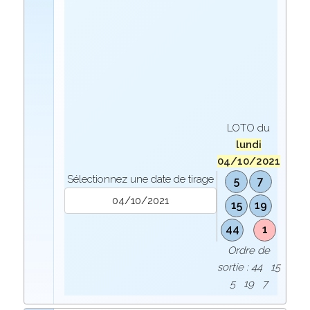
LOTO du
lundi
04/10/2021
Sélectionnez une date de tirage
5
7
15
19
44
1
Ordre de
sortie : 44 15
5 19 7