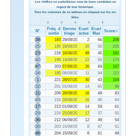
Les chiffres en surbrillance sont de bons candidats au
regard de leur historique.
Triez les colonnes de ce tableau en cliquant sur les en-
têtes.
Fréq. de
Dernier
Ecart
Ecart
N°
Score
sortie
tirage
actuel
Max
39
183
29/09/2021
2
66
208
25
195
18/08/2021
20
50
205
23
218
16/06/2021
48
45
181
42
199
14/08/2021
22
55
174
47
203
07/08/2021
26
69
167
34
195
08/09/2021
11
94
113
1
221
28/07/2021
30
43
104
32
201
01/09/2021
14
65
99
11
208
28/08/2021
16
49
83
43
216
28/08/2021
16
45
64
17
213
01/09/2021
14
59
61
29
224
25/08/2021
17
37
55
36
212
06/09/2021
12
49
54
30
203
15/09/2021
8
47
51
48
204
15/09/2021
8
61
49