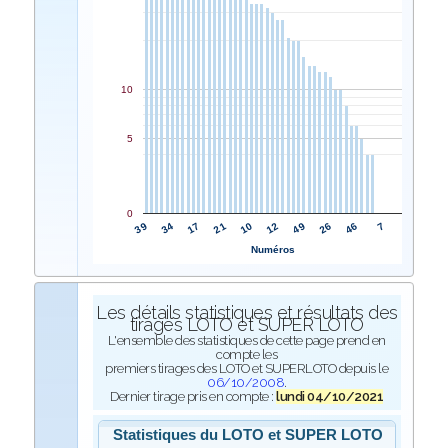
10
5
0
10
21
17
34
39
7
46
26
49
12
Numéros
Les détails statistiques et résultats des
tirages LOTO et SUPER LOTO
L'ensemble des statistiques de cette page prend en
compte les
premiers tirages des LOTO et SUPERLOTO depuis le
06/10/2008
.
Dernier tirage pris en compte :
lundi 04/10/2021
Statistiques du LOTO et SUPER LOTO