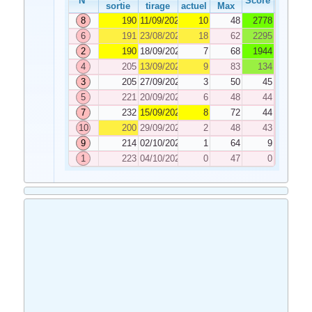
N°
Score
sortie
tirage
actuel
Max
8
190
11/09/2021
10
48
2778
6
191
23/08/2021
18
62
2295
2
190
18/09/2021
7
68
1944
4
205
13/09/2021
9
83
134
3
205
27/09/2021
3
50
45
5
221
20/09/2021
6
48
44
7
232
15/09/2021
8
72
44
10
200
29/09/2021
2
48
43
9
214
02/10/2021
1
64
9
1
223
04/10/2021
0
47
0