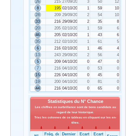
26
215
27/09/2021
3
50
12
8
195
02/10/2021
1
59
10
28
209
29/09/2021
2
54
10
33
216
29/09/2021
2
35
8
20
205
02/10/2021
1
59
6
46
205
02/10/2021
1
43
6
35
212
02/10/2021
1
61
5
6
216
02/10/2021
1
46
4
13
243
29/09/2021
2
56
4
5
209
04/10/2021
0
47
0
7
216
04/10/2021
0
53
0
15
226
04/10/2021
0
45
0
19
200
04/10/2021
0
81
0
44
216
04/10/2021
0
65
0
Statistiques du N° Chance
Les chiffres en surbrillance sont de bons candidats au
regard de leur historique.
Triez les colonnes de ce tableau en cliquant sur les en-
têtes.
Fréq. de
Dernier
Ecart
Ecart