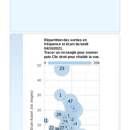
Répartition des sorties en
fréquence et écart du lundi
04/10/2021.
Tracer un rectangle pour zoomer
puis Clic droit pour rétablir la vue.
0
208
50
23
40
Ecart Actuel. (nb. tirages)
1
30
47
42
25
20
29
43
11
17
32
41
36
34
3
10
24
22
27
4
48
30
38
2
21