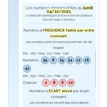
Les numéros remarquables au
lundi
04/10/2021
.
Le détail des statistiques se trouve dans les tableaux
bleu et rouge ci-dessous.
Numéros à
FREQUENCE faible par ordre
croissant.
Les numéros sortis le moins souvent (en nb. de
tirages).
Min :
183
/ Moy :
211
/ Max :
248
39
8
25
34
12
18
Numéros :
42
Min :
190
/ Moy :
211
/ Max :
232
2
8
6
10
Chance :
Numéros à
ECART élevé
par écart
croissant.
Les numéros qui ne sont pas sortis depuis