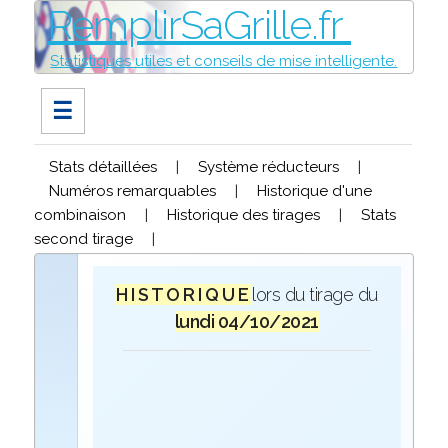
RemplirSaGrille.fr
Statistiques utiles et conseils de mise intelligente.
☰
Stats détaillées
|
Système réducteurs
|
Numéros remarquables
|
Historique d'une
combinaison
|
Historique des tirages
|
Stats
second tirage
|
H I S T O R I Q U E
lors du tirage du
lundi 04/10/2021