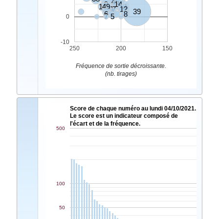
10
45
9
14
16
49
18
26
31
40
37
12
39
6
8
7
5
0
-10
250
200
150
Fréquence de sortie décroissante.
(nb. tirages)
Score de chaque numéro au lundi 04/10/2021.
Le score est un indicateur composé de
l'écart et de la fréquence.
500
100
50