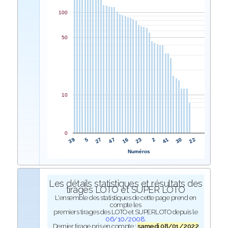
100
50
10
0
16
47
27
5
39
22
30
41
2
23
Numéros
Les détails statistiques et résultats des
tirages LOTO et SUPER LOTO
L'ensemble des statistiques de cette page prend en
compte les
premiers tirages des LOTO et SUPERLOTO depuis le
06/10/2008
.
Dernier tirage pris en compte :
samedi 08/01/2022