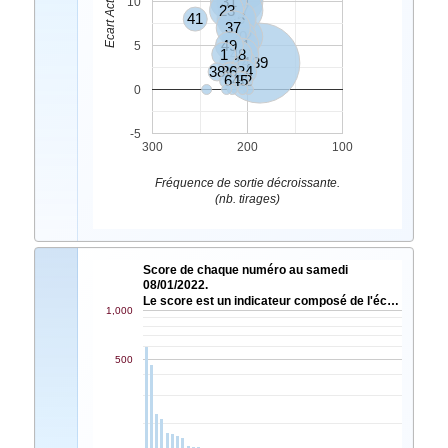
31
10
10
23
47
41
24
46
37
20
12
49
21
5
1
11
48
2
18
14
39
38
36
33
34
6
30
45
32
0
-5
300
200
100
Fréquence de sortie décroissante.
(nb. tirages)
Score de chaque numéro au samedi
08/01/2022.
Le score est un indicateur composé de l'éc…
1,000
500