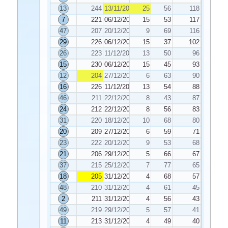
13
244
13/11/2021
25
56
118
7
221
06/12/2021
15
53
117
47
207
20/12/2021
9
69
116
29
226
06/12/2021
15
37
102
26
223
11/12/2021
13
50
96
15
230
06/12/2021
15
45
93
12
204
27/12/2021
6
63
90
16
226
11/12/2021
13
54
88
46
211
22/12/2021
8
43
87
24
212
22/12/2021
8
56
83
31
220
18/12/2021
10
68
80
20
209
27/12/2021
6
59
71
23
222
20/12/2021
9
53
68
21
206
29/12/2021
5
66
67
37
215
25/12/2021
7
77
65
18
205
31/12/2021
4
68
57
48
210
31/12/2021
4
61
45
2
211
31/12/2021
4
56
43
49
219
29/12/2021
5
57
41
11
213
31/12/2021
4
49
40