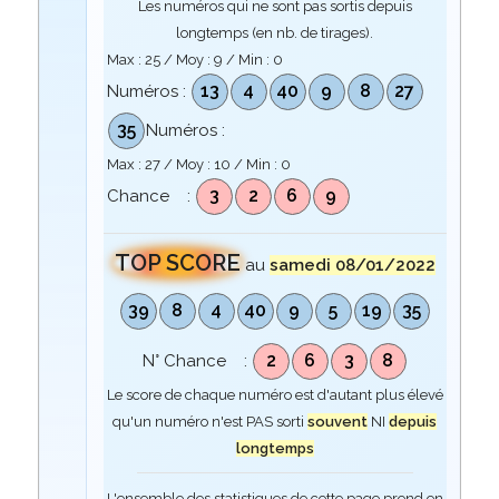
Les numéros qui ne sont pas sortis depuis
longtemps (en nb. de tirages).
Max :
25
/ Moy :
9
/ Min :
0
13
4
40
9
8
27
Numéros :
35
Numéros :
Max :
27
/ Moy :
10
/ Min :
0
3
2
6
9
Chance :
TOP SCORE
au
samedi 08/01/2022
39
8
4
40
9
5
19
35
2
6
3
8
N° Chance :
Le score de chaque numéro est d'autant plus élevé
qu'un numéro n'est PAS sorti
souvent
NI
depuis
longtemps
L'ensemble des statistiques de cette page prend en