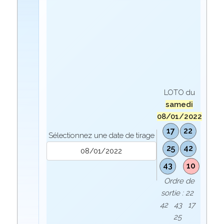
LOTO du
samedi
08/01/2022
17
22
Sélectionnez une date de tirage
25
42
43
10
Ordre de
sortie : 22
42 43 17
25