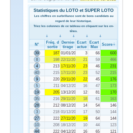
Statistiques du LOTO et SUPER LOTO
Les chiffres en surbrillance sont de bons candidats au
regard de leur historique.
Triez les colonnes de ce tableau en cliquant sur les en-
têtes.
Fréq. de
Dernier
Ecart
Ecart
N°
Score
sortie
tirage
actuel
Max
39
187
01/01/2022
3
66
600
8
198
22/11/2021
21
59
466
4
213
17/11/2021
23
46
231
40
215
17/11/2021
23
52
215
9
220
20/11/2021
22
45
176
5
211
04/12/2021
16
47
173
19
205
13/12/2021
12
81
170
35
216
29/11/2021
18
61
163
28
212
08/12/2021
14
54
146
3
218
01/12/2021
17
50
144
27
222
27/11/2021
19
64
144
10
208
18/12/2021
10
44
123
44
222
04/12/2021
16
65
121