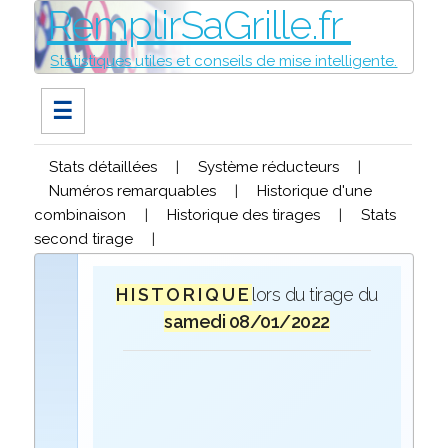
RemplirSaGrille.fr
Statistiques utiles et conseils de mise intelligente.
☰
Stats détaillées
|
Système réducteurs
|
Numéros remarquables
|
Historique d'une
combinaison
|
Historique des tirages
|
Stats
second tirage
|
H I S T O R I Q U E
lors du tirage du
samedi 08/01/2022