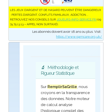
LES JEUX D’ARGENT ET DE HASARD PEUVENT ÊTRE DANGEREUX
: PERTES D’ARGENT, CONFLITS FAMILIAUX, ADDICTION...
RETROUVEZ NOS CONSEILS SUR
JOUEURS-INFO-SERVICE.FR
(09
74 75 13 13 – APPEL NON SURTAXÉ).
Les abonnés doivent avoir 18 ans ou plus. Visit :
https://www.gamcare.org.uk/
🔬
Méthodologie et
Rigueur Statistique
Sur
RemplirSaGrille
, nous
croyons en la transparence
des données. Notre moteur
de calcul analyse
l'historique complet des