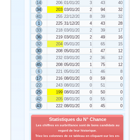
14
206
01/01/2022
3
43
40
34
203
03/01/2022
2
94
32
41
255
22/12/2021
8
39
32
1
225
31/12/2021
4
43
28
33
218
03/01/2022
2
39
17
36
219
03/01/2022
2
49
16
32
204
05/01/2022
1
65
15
30
208
05/01/2022
1
47
12
38
232
03/01/2022
2
36
12
45
208
05/01/2022
1
75
12
6
221
05/01/2022
1
46
8
17
216
08/01/2022
0
59
0
22
243
08/01/2022
0
51
0
25
199
08/01/2022
0
50
0
42
205
08/01/2022
0
55
0
43
222
08/01/2022
0
45
0
Statistiques du N° Chance
Les chiffres en surbrillance sont de bons candidats au
regard de leur historique.
Triez les colonnes de ce tableau en cliquant sur les en-