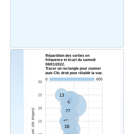
Répartition des sorties en
fréquence et écart du samedi
08/01/2022.
Tracer un rectangle pour zoomer
puis Clic droit pour rétablir la vue.
0
600
30
13
25
40
4
9
8
20
Ecart Actuel. (nb. tirages)
27
35
3
44
5
15
29
7
15
28
16
26
19