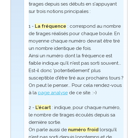
tirages depuis ses débuts en s'appuyant
sur trois notions principales :
1 -
La fréquence
: correspond au nombre
de tirages réalisés pour chaque boule. En
moyenne chaque numéro devrait être tiré
un nombre identique de fois.
Ainsi un numéro dont la fréquence est
faible indique qu'il n'est pas sorti souvent...
Est-il donc 'potentiellement' plus
susceptible d'être tiré aux prochains tours ?
On peut le penser... Pour cela rendez-vous
à la
page analyse
de ce site. :-)
2 -
L'écart
: indique, pour chaque numéro,
le nombre de tirages écoulés depuis sa
dernière sortie.
On parle aussi de
numéro froid
lorsqu'il
n'est pas sorti depuis longtemps et de