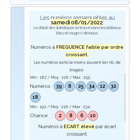
Les numéros remarquables au
samedi 08/01/2022
.
Le détail des statistiques se trouve dans les tableaux
bleu et rouge ci-dessous.
Numéros à
FREQUENCE faible par ordre
croissant.
Les numéros sortis le moins souvent (en nb. de
tirages).
Min :
187
/ Moy :
216
/ Max :
255
39
8
25
34
12
32
Numéros :
18
Min :
192
/ Moy :
216
/ Max :
234
2
8
6
10
Chance :
Numéros à
ECART élevé
par écart
croissant.