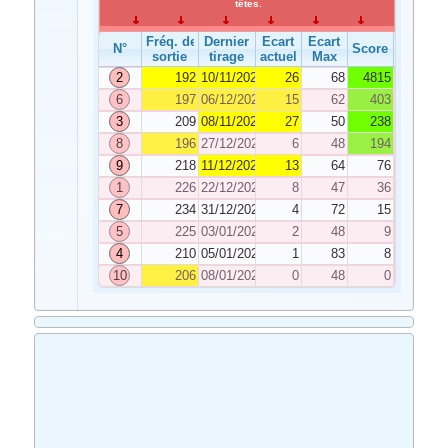
têtes.
Fréq. de
Dernier
Ecart
Ecart
N°
Score
sortie
tirage
actuel
Max
2
192
10/11/2021
26
68
4815
6
197
06/12/2021
15
62
403
3
209
08/11/2021
27
50
238
8
196
27/12/2021
6
48
194
9
218
11/12/2021
13
64
76
1
226
22/12/2021
8
47
36
7
234
31/12/2021
4
72
15
5
225
03/01/2022
2
48
9
4
210
05/01/2022
1
83
8
10
206
08/01/2022
0
48
0