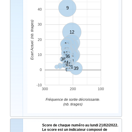
9
40
Ecart Actuel. (nb. tirages)
30
12
20
35
34
23
1
47
19
5
27
43
3
30
7
4
16
33
14
42
8
10
36
25
38
11
18
44
31
46
48
37
28
45
29
26
20
21
39
6
2
0
-10
300
200
100
Fréquence de sortie décroissante.
(nb. tirages)
Score de chaque numéro au lundi 21/02/2022.
Le score est un indicateur composé de