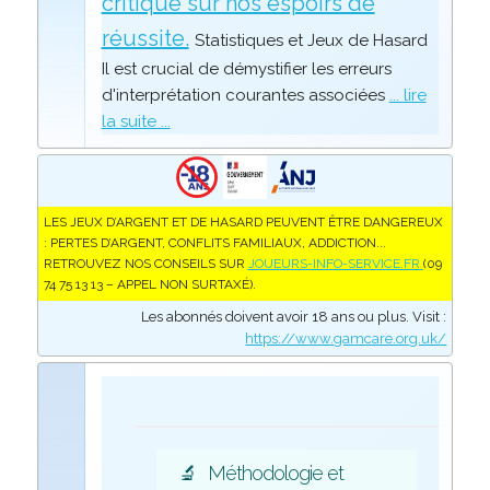
critique sur nos espoirs de
réussite.
Statistiques et Jeux de Hasard
Il est crucial de démystifier les erreurs
d'interprétation courantes associées
... lire
la suite ...
LES JEUX D’ARGENT ET DE HASARD PEUVENT ÊTRE DANGEREUX
: PERTES D’ARGENT, CONFLITS FAMILIAUX, ADDICTION...
RETROUVEZ NOS CONSEILS SUR
JOUEURS-INFO-SERVICE.FR
(09
74 75 13 13 – APPEL NON SURTAXÉ).
Les abonnés doivent avoir 18 ans ou plus. Visit :
https://www.gamcare.org.uk/
🔬
Méthodologie et