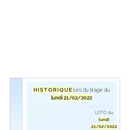
H I S T O R I Q U E
lors du tirage du
lundi 21/02/2022
LOTO du
lundi
21/02/2022