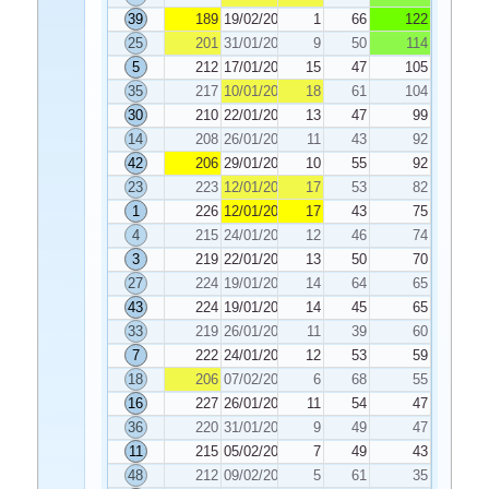
39
189
19/02/2022
1
66
122
25
201
31/01/2022
9
50
114
5
212
17/01/2022
15
47
105
35
217
10/01/2022
18
61
104
30
210
22/01/2022
13
47
99
14
208
26/01/2022
11
43
92
42
206
29/01/2022
10
55
92
23
223
12/01/2022
17
53
82
1
226
12/01/2022
17
43
75
4
215
24/01/2022
12
46
74
3
219
22/01/2022
13
50
70
27
224
19/01/2022
14
64
65
43
224
19/01/2022
14
45
65
33
219
26/01/2022
11
39
60
7
222
24/01/2022
12
53
59
18
206
07/02/2022
6
68
55
16
227
26/01/2022
11
54
47
36
220
31/01/2022
9
49
47
11
215
05/02/2022
7
49
43
48
212
09/02/2022
5
61
35