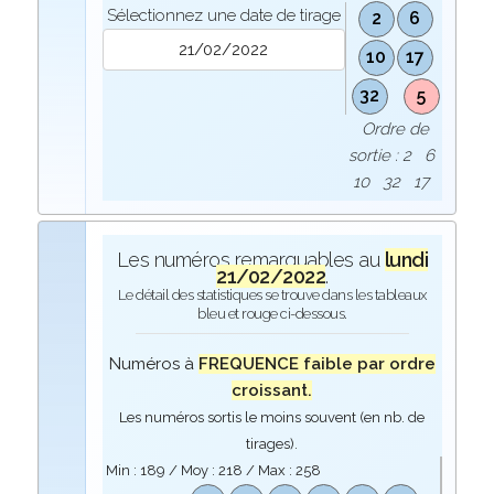
Sélectionnez une date de tirage
2
6
10
17
32
5
Ordre de
sortie : 2 6
10 32 17
Les numéros remarquables au
lundi
21/02/2022
.
Le détail des statistiques se trouve dans les tableaux
bleu et rouge ci-dessous.
Numéros à
FREQUENCE faible par ordre
croissant.
Les numéros sortis le moins souvent (en nb. de
tirages).
Min :
189
/ Moy :
218
/ Max :
258