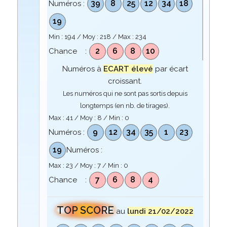
39
8
25
12
34
18
Numéros :
19
Min :
194
/ Moy :
218
/ Max :
234
2
6
8
10
Chance :
Numéros à
ECART élevé
par écart
croissant.
Les numéros qui ne sont pas sortis depuis
longtemps (en nb. de tirages).
Max :
41
/ Moy :
8
/ Min :
0
9
12
34
35
1
23
Numéros :
19
Numéros :
Max :
23
/ Moy :
7
/ Min :
0
7
6
8
4
Chance :
TOP SCORE
au
lundi 21/02/2022