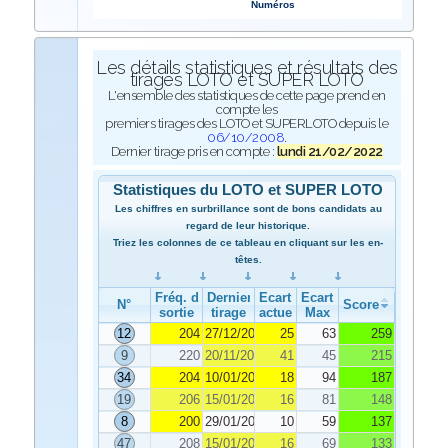
Numéros
Les détails statistiques et résultats des
tirages LOTO et SUPER LOTO
L'ensemble des statistiques de cette page prend en
compte les
premiers tirages des LOTO et SUPERLOTO depuis le
06/10/2008
.
Dernier tirage pris en compte :
lundi 21/02/2022
Statistiques du LOTO et SUPER LOTO
Les chiffres en surbrillance sont de bons candidats au
regard de leur historique.
Triez les colonnes de ce tableau en cliquant sur les en-
têtes.
Fréq. de
Dernier
Ecart
Ecart
N°
Score
sortie
tirage
actuel
Max
12
204
27/12/2021
25
63
259
9
220
20/11/2021
41
45
215
34
204
10/01/2022
18
94
187
19
206
15/01/2022
16
81
148
8
200
29/01/2022
10
59
137
47
208
15/01/2022
16
69
133