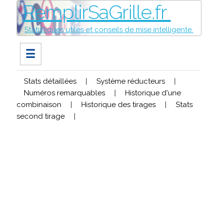
RemplirSaGrille.fr
Statistiques utiles et conseils de mise intelligente.
☰
Stats détaillées
|
Système réducteurs
|
Numéros remarquables
|
Historique d'une
combinaison
|
Historique des tirages
|
Stats
second tirage
|