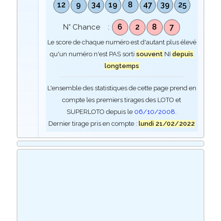
12
9
34
19
8
47
39
25
6
2
8
7
N° Chance :
Le score de chaque numéro est d'autant plus élevé
qu'un numéro n'est PAS sorti
souvent
NI
depuis
longtemps
L'ensemble des statistiques de cette page prend en
compte les premiers tirages des LOTO et
SUPERLOTO depuis le
06/10/2008
.
Dernier tirage pris en compte :
lundi 21/02/2022