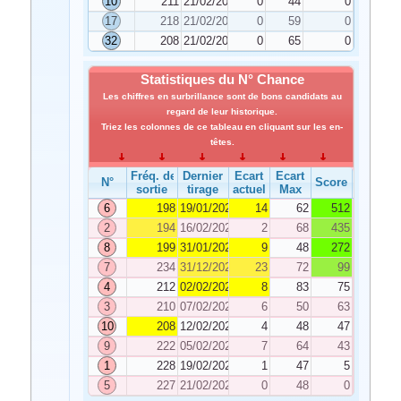
10
211
21/02/2022
0
44
0
17
218
21/02/2022
0
59
0
32
208
21/02/2022
0
65
0
Statistiques du N° Chance
Les chiffres en surbrillance sont de bons candidats au
regard de leur historique.
Triez les colonnes de ce tableau en cliquant sur les en-
têtes.
Fréq. de
Dernier
Ecart
Ecart
N°
Score
sortie
tirage
actuel
Max
6
198
19/01/2022
14
62
512
2
194
16/02/2022
2
68
435
8
199
31/01/2022
9
48
272
7
234
31/12/2021
23
72
99
4
212
02/02/2022
8
83
75
3
210
07/02/2022
6
50
63
10
208
12/02/2022
4
48
47
9
222
05/02/2022
7
64
43
1
228
19/02/2022
1
47
5
5
227
21/02/2022
0
48
0